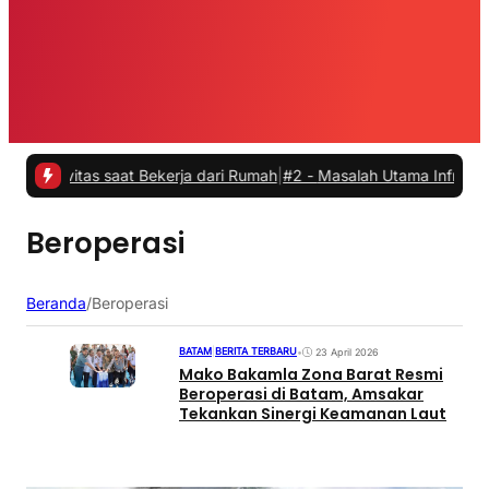
vitas saat Bekerja dari Rumah
|
#2 -
Masalah Utama Infrastruktur Pen
Beroperasi
Beranda
/
Beroperasi
BATAM
|
BERITA TERBARU
•
23 April 2026
Mako Bakamla Zona Barat Resmi
Beroperasi di Batam, Amsakar
Tekankan Sinergi Keamanan Laut