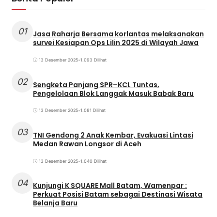
01
Jasa Raharja Bersama korlantas melaksanakan
survei Kesiapan Ops Lilin 2025 di Wilayah Jawa
13 Desember 2025
•
1.093 Dilihat
02
Sengketa Panjang SPR–KCL Tuntas,
Pengelolaan Blok Langgak Masuk Babak Baru
13 Desember 2025
•
1.081 Dilihat
03
TNI Gendong 2 Anak Kembar, Evakuasi Lintasi
Medan Rawan Longsor di Aceh
13 Desember 2025
•
1.040 Dilihat
04
Kunjungi K SQUARE Mall Batam, Wamenpar :
Perkuat Posisi Batam sebagai Destinasi Wisata
Belanja Baru