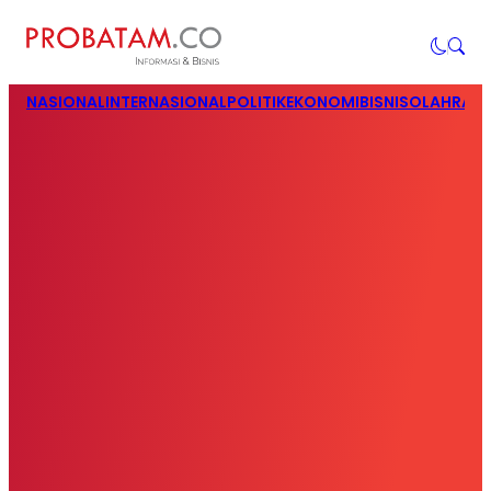
NASIONAL
INTERNASIONAL
POLITIK
EKONOMI
BISNIS
OLAHRAG