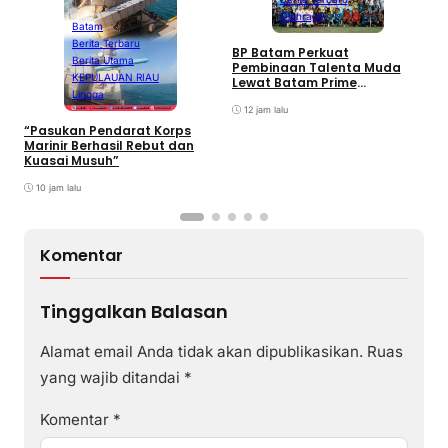
Olahraga
Batam
Berita Terbaru
BP Batam Perkuat
P
Berita Utama
Pembinaan Talenta Muda
S
KEPULAUAN RIAU
Lewat Batam Prime
M
Lingga
International Grassroot
C
Football sebagai Festival
12 jam lalu
2026
“Pasukan Pendarat Korps
Marinir Berhasil Rebut dan
Kuasai Musuh”
10 jam lalu
Komentar
Tinggalkan Balasan
Alamat email Anda tidak akan dipublikasikan.
Ruas
yang wajib ditandai
*
Komentar
*