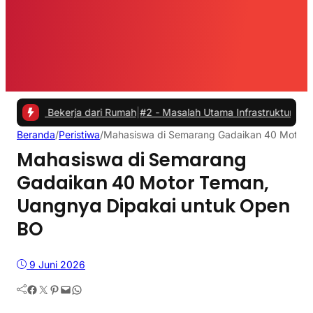
Bekerja dari Rumah
|
#2 -
Masalah Utama Infrastruktur Pengisian Daya
Beranda
/
Peristiwa
/
Mahasiswa di Semarang Gadaikan 40 Motor 
Mahasiswa di Semarang
Gadaikan 40 Motor Teman,
Uangnya Dipakai untuk Open
BO
9 Juni 2026
Facebook
Twitter
Pinterest
Mail
WhatsApp