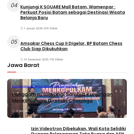
04
Kunjungi K SQUARE Mall Batam, Wamenpar :
Perkuat Posisi Batam sebagai Destinasi Wisata
Belanja Baru
1 Januari 2026
•
919 Dilihat
05
Amsakar Chess Cup II Digelar, BP Batam Chess
Club Siap Dikukuhkan
13 Desember 2025
•
719 Dilihat
Jawa Barat
Bandung
Berita Terbaru
Berita Utama
Peristiwa
Pangdam III/Siliwangi Sambut Kunjungan
Menkopolkam Djamari Chaniago
12 jam lalu
Izin Videotron Dibekukan, Wali Kota Selidiki
Dugaan Pelanggaran Tata Ruang dan ASN