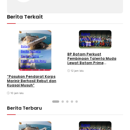
Berita Terkait
Batam
Berita Terbaru
Olahraga
Batam
Berita Terbaru
BP Batam Perkuat
P
Berita Utama
Pembinaan Talenta Muda
S
KEPULAUAN RIAU
Lewat Batam Prime
M
Lingga
International Grassroot
C
Football sebagai Festival
12 jam lalu
2026
“Pasukan Pendarat Korps
Marinir Berhasil Rebut dan
Kuasai Musuh”
10 jam lalu
Berita Terbaru
Batam
Berita Terbaru