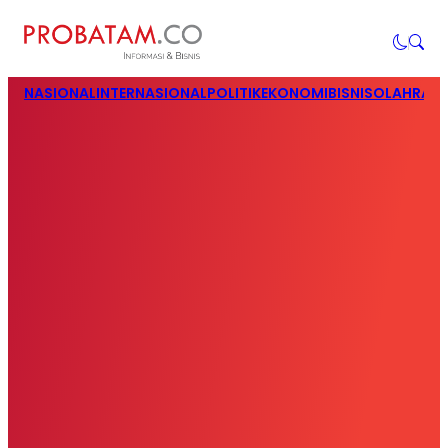
NASIONAL
INTERNASIONAL
POLITIK
EKONOMI
BISNIS
OLAHRAG