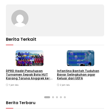
Berita Terkait
Anambas
Berita Terbaru
Berita Terbaru
Berita Utama
Berita Utama
Olahraga
Peristiwa
DPRD Hadiri Penutupan
Infantino Bantah Tuduhan
Turnamen Sepak Bola HUT
Bayar Selingkuhan agar
K
Karang Taruna Anggrek ke-
Keluar dari UEFA
T
24 di Air Asuk
V
1 jam lalu
2 jam lalu
Berita Terbaru