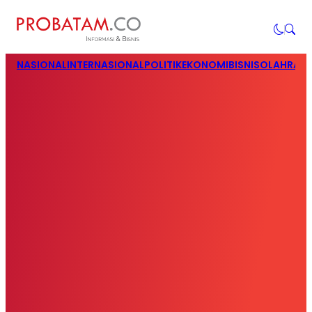
NASIONAL
INTERNASIONAL
POLITIK
EKONOMI
BISNIS
OLAHRAG