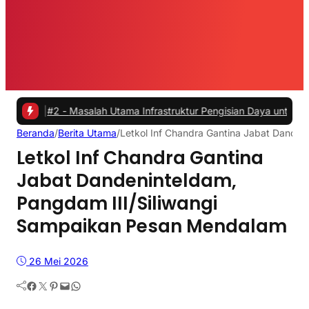
2 -
Masalah Utama Infrastruktur Pengisian Daya untuk Mobil Listrik 
Beranda
/
Berita Utama
/
Letkol Inf Chandra Gantina Jabat Dande
Letkol Inf Chandra Gantina
Jabat Dandeninteldam,
Pangdam III/Siliwangi
Sampaikan Pesan Mendalam
26 Mei 2026
Facebook
Twitter
Pinterest
Mail
WhatsApp