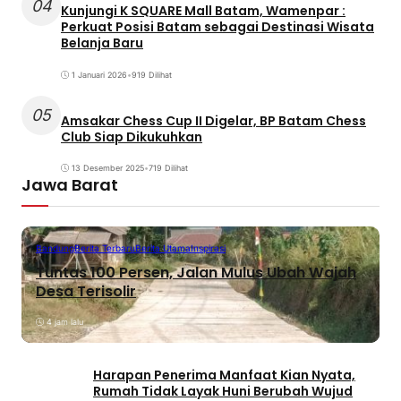
04
Kunjungi K SQUARE Mall Batam, Wamenpar :
Perkuat Posisi Batam sebagai Destinasi Wisata
Belanja Baru
1 Januari 2026
•
919 Dilihat
05
Amsakar Chess Cup II Digelar, BP Batam Chess
Club Siap Dikukuhkan
13 Desember 2025
•
719 Dilihat
Jawa Barat
Bandung
Berita Terbaru
Berita Utama
Inspirasi
Tuntas 100 Persen, Jalan Mulus Ubah Wajah
Desa Terisolir
4 jam lalu
Harapan Penerima Manfaat Kian Nyata,
Rumah Tidak Layak Huni Berubah Wujud