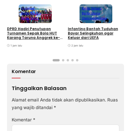
Anambas
Berita Terbaru
Berita Terbaru
Berita Utama
Berita Utama
Olahraga
Peristiwa
DPRD Hadiri Penutupan
Infantino Bantah Tuduhan
Turnamen Sepak Bola HUT
Bayar Selingkuhan agar
K
Karang Taruna Anggrek ke-
Keluar dari UEFA
T
24 di Air Asuk
V
1 jam lalu
2 jam lalu
Komentar
Tinggalkan Balasan
Alamat email Anda tidak akan dipublikasikan.
Ruas
yang wajib ditandai
*
Komentar
*