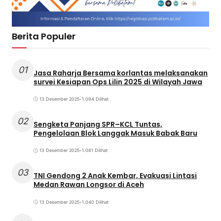
Berita Populer
01
Jasa Raharja Bersama korlantas melaksanakan
survei Kesiapan Ops Lilin 2025 di Wilayah Jawa
13 Desember 2025
•
1.094 Dilihat
02
Sengketa Panjang SPR–KCL Tuntas,
Pengelolaan Blok Langgak Masuk Babak Baru
13 Desember 2025
•
1.081 Dilihat
03
TNI Gendong 2 Anak Kembar, Evakuasi Lintasi
Medan Rawan Longsor di Aceh
13 Desember 2025
•
1.040 Dilihat