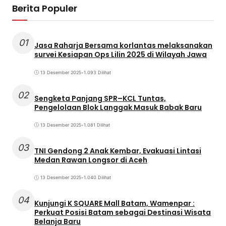
Berita Populer
01
Jasa Raharja Bersama korlantas melaksanakan
survei Kesiapan Ops Lilin 2025 di Wilayah Jawa
13 Desember 2025
•
1.093 Dilihat
02
Sengketa Panjang SPR–KCL Tuntas,
Pengelolaan Blok Langgak Masuk Babak Baru
13 Desember 2025
•
1.081 Dilihat
03
TNI Gendong 2 Anak Kembar, Evakuasi Lintasi
Medan Rawan Longsor di Aceh
13 Desember 2025
•
1.040 Dilihat
04
Kunjungi K SQUARE Mall Batam, Wamenpar :
Perkuat Posisi Batam sebagai Destinasi Wisata
Belanja Baru