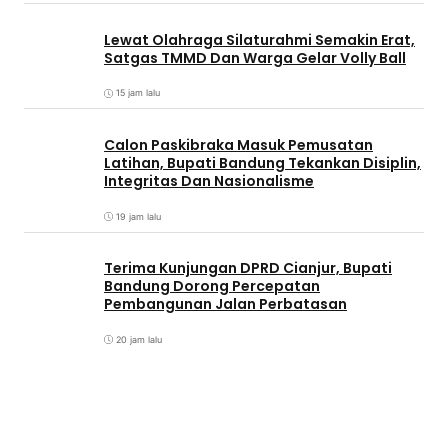
Lewat Olahraga Silaturahmi Semakin Erat,
Satgas TMMD Dan Warga Gelar Volly Ball
15 jam lalu
Calon Paskibraka Masuk Pemusatan
Latihan, Bupati Bandung Tekankan Disiplin,
Integritas Dan Nasionalisme
19 jam lalu
Terima Kunjungan DPRD Cianjur, Bupati
Bandung Dorong Percepatan
Pembangunan Jalan Perbatasan
20 jam lalu