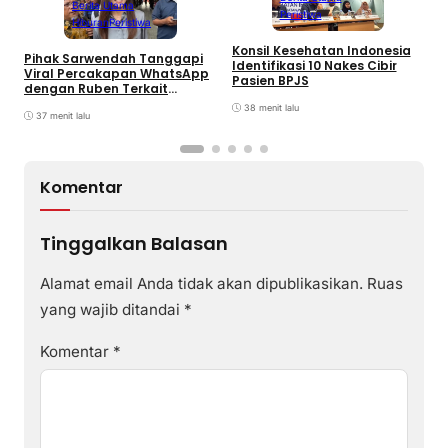
Berita Utama
Peristiwa
Hiburan
Peristiwa
Konsil Kesehatan Indonesia
M
Pihak Sarwendah Tanggapi
Identifikasi 10 Nakes Cibir
T
Viral Percakapan WhatsApp
Pasien BPJS
K
dengan Ruben Terkait
Dugaan Obat HIV
38 menit lalu
37 menit lalu
Komentar
Tinggalkan Balasan
Alamat email Anda tidak akan dipublikasikan.
Ruas
yang wajib ditandai
*
Komentar
*