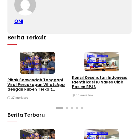
ONI
Berita Terkait
Berita Terbaru
Berita Terbaru
Berita Utama
Berita Utama
Peristiwa
Hiburan
Peristiwa
Konsil Kesehatan Indonesia
M
Pihak Sarwendah Tanggapi
Identifikasi 10 Nakes Cibir
T
Viral Percakapan WhatsApp
Pasien BPJS
K
dengan Ruben Terkait
Dugaan Obat HIV
38 menit lalu
37 menit lalu
Berita Terbaru
Berita Terbaru
Berita Terbaru
Berita Utama