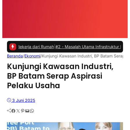
 Bekerja dari Rumah
|
#2 -
Masalah Utama Infrastruktur Pengisian Day
Beranda
/
Ekonomi
/
Kunjungi Kawasan Industri, BP Batam Serap A
Kunjungi Kawasan Industri,
BP Batam Serap Aspirasi
Pelaku Usaha
3 Juni 2025
Facebook
Twitter
Pinterest
Mail
WhatsApp