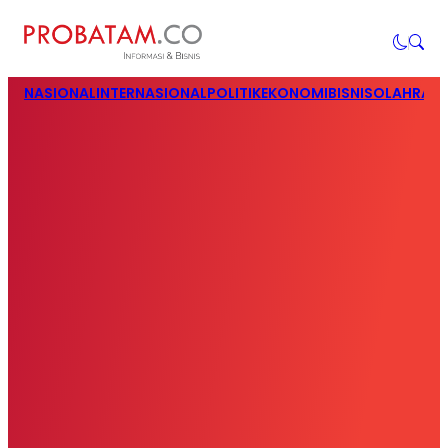
NASIONAL
INTERNASIONAL
POLITIK
EKONOMI
BISNIS
OLAHRAG