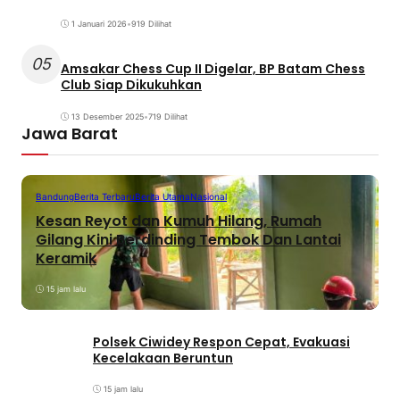
1 Januari 2026
•
919 Dilihat
05
Amsakar Chess Cup II Digelar, BP Batam Chess
Club Siap Dikukuhkan
13 Desember 2025
•
719 Dilihat
Jawa Barat
Bandung
Berita Terbaru
Berita Utama
Nasional
Kesan Reyot dan Kumuh Hilang, Rumah
Gilang Kini Berdinding Tembok Dan Lantai
Keramik
15 jam lalu
Polsek Ciwidey Respon Cepat, Evakuasi
Kecelakaan Beruntun
15 jam lalu