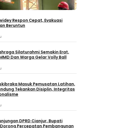
PWI Dorong
Keterbukaa
ulauan Riau
Sihumas dan Sitik Polresta
Forum Konsu
ran Diri
Barelang Bersinergi Bagikan
Diskominfo 
iwidey Respon Cepat, Evakuasi
anya
Bendera Merah Putih ke
12 jam lalu
an Beruntun
Pengguna Sepeda Motor
Sambut HUT RI Ke-81
12 jam lalu
u
ahraga Silaturahmi Semakin Erat,
MMD Dan Warga Gelar Volly Ball
u
Batam
Berita Terbaru
erbaru
skibraka Masuk Pemusatan Latihan,
Berita Utama
Batam
eristiwa
ndung Tekankan Disiplin, Integritas
Terpopuler
Berita
onalisme
n Memimpin
Pengurus PWI Kepulauan Riau
Sihumas dan
Dapat
u
Hormati Pengunduran Diri
Barelang Be
 Ulang Tahun
Sejumlah Anggotanya
Bendera Mer
Pengguna S
unjungan DPRD Cianjur, Bupati
11 jam lalu
Sambut HUT 
12 jam lalu
 Dorong Percepatan Pembangunan