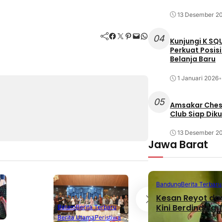
13 Desember 2
Facebook
Twitter
Pinterest
Mail
WhatsApp
04
Kunjungi K SQ
Perkuat Posis
Belanja Baru
1 Januari 2026
•
05
Amsakar Chess
Club Siap Dik
13 Desember 2
Jawa Barat
Bandung
Berita Terbaru
Kesan Reyot da
Batam
Berita T
Kini Berdinding
Batam
Berita Terbaru
Berita Utama
Berita Utama
Peristiwa
Terpopuler