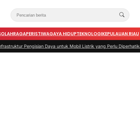
S
OLAHRAGA
PERISTIWA
GAYA HIDUP
TEKNOLOGI
KEPULAUAN RIAU
isian Daya untuk Mobil Listrik yang Perlu Diperhatikan
|
#3 -
Panduan