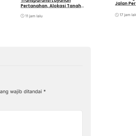
Transparansi Layanan
Jalan Pe
Pertanahan, Alokasi Tanah
Reguler Segera Hadir Melalui
17 jam lal
LMS
11 jam lalu
ang wajib ditandai
*