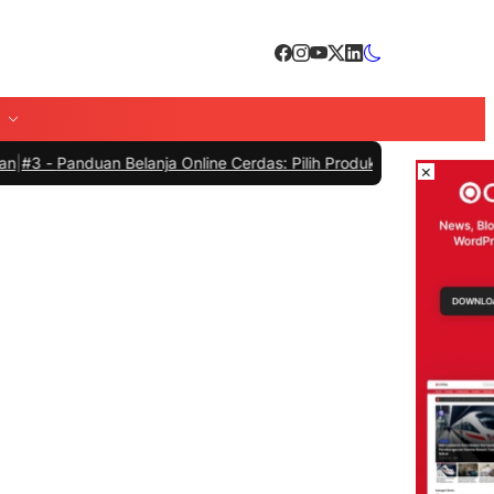
 Belanja Online Cerdas: Pilih Produk dengan Bijak dan Hindari Peni
×