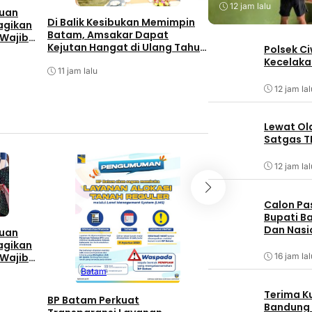
12 jam lalu
auan
Di Balik Kesibukan Memimpin
agikan
Pengurus PWI Kep
Batam, Amsakar Dapat
 Wajib
Hormati Pengundu
Kejutan Hangat di Ulang Tahun
Polsek C
or di
Sejumlah Anggot
ke-58
Kecelaka
11 jam lalu
11 jam lalu
12 jam lal
Lewat Ol
Satgas T
12 jam lal
Batam
Berita T
Calon Pa
Berita Utama
P
Bupati Ba
Dan Nasi
auan
Di Balik Kesibuka
agikan
Batam, Amsakar 
 Wajib
16 jam lal
Kejutan Hangat di
or di
Batam
ke-58
11 jam lalu
Terima K
BP Batam Perkuat
Bandung