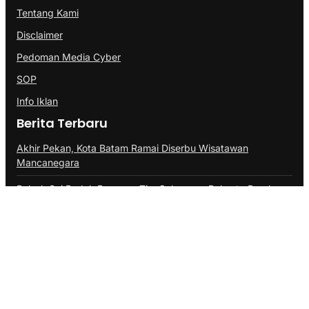
Tentang Kami
Disclaimer
Pedoman Media Cyber
SOP
Info Iklan
Berita Terbaru
Akhir Pekan, Kota Batam Ramai Diserbu Wisatawan
Mancanegara
Polsek Sei Beduk Bersama Tim Gabungan Polresta Barelang
Ungkap Tiga Kasus Curanmor
Aplikasikan Pupuk Kosasih, Satgas Sektor 8 Bangun
Demplot Pertanian
@Copyright PROBATAM.CO. All Rights Reserved