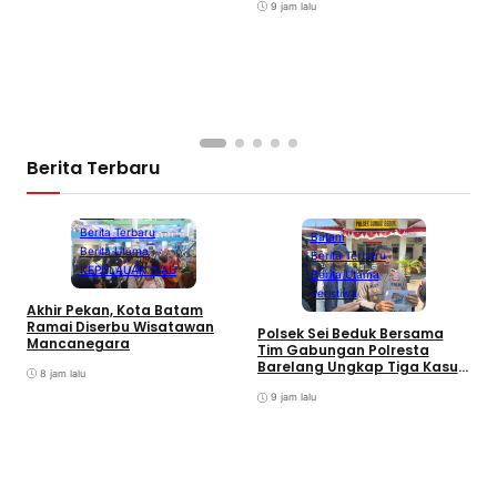
9 jam lalu
Berita Terbaru
Batam
Berita Terbaru
Batam
Berita Utama
Berita Terbaru
KEPULAUAN RIAU
Berita Utama
Peristiwa
Akhir Pekan, Kota Batam
A
Ramai Diserbu Wisatawan
S
Polsek Sei Beduk Bersama
Mancanegara
D
Tim Gabungan Polresta
Barelang Ungkap Tiga Kasus
8 jam lalu
Curanmor
9 jam lalu