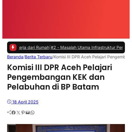
rja dari Rumah
|
#2 -
Masalah Utama Infrastruktur Pengisian Daya unt
Beranda
/
Berita Terbaru
/
Komisi III DPR Aceh Pelajari Pengemba
Komisi III DPR Aceh Pelajari
Pengembangan KEK dan
Pelabuhan di BP Batam
18 April 2025
Facebook
Twitter
Pinterest
Mail
WhatsApp