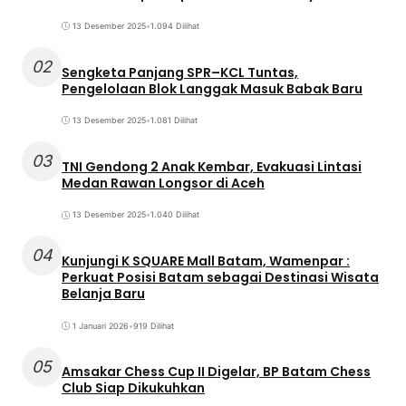
13 Desember 2025
•
1.094 Dilihat
02
Sengketa Panjang SPR–KCL Tuntas,
Pengelolaan Blok Langgak Masuk Babak Baru
13 Desember 2025
•
1.081 Dilihat
03
TNI Gendong 2 Anak Kembar, Evakuasi Lintasi
Medan Rawan Longsor di Aceh
13 Desember 2025
•
1.040 Dilihat
04
Kunjungi K SQUARE Mall Batam, Wamenpar :
Perkuat Posisi Batam sebagai Destinasi Wisata
Belanja Baru
1 Januari 2026
•
919 Dilihat
05
Amsakar Chess Cup II Digelar, BP Batam Chess
Club Siap Dikukuhkan