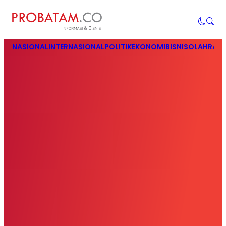
NASIONAL
INTERNASIONAL
POLITIK
EKONOMI
BISNIS
OLAHRAG