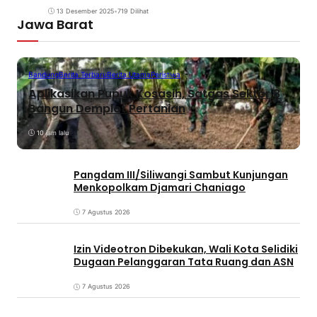
13 Desember 2025
•
719 Dilihat
Jawa Barat
Bandung
Berita Terbaru
Berita Utama
Peristiwa
Aplikasikan Pupuk Kosasih, Satgas Sektor 8
Bangun Demplot Pertanian
10 jam lalu
Pangdam III/Siliwangi Sambut Kunjungan
Menkopolkam Djamari Chaniago
7 Agustus 2026
Izin Videotron Dibekukan, Wali Kota Selidiki
Dugaan Pelanggaran Tata Ruang dan ASN
7 Agustus 2026