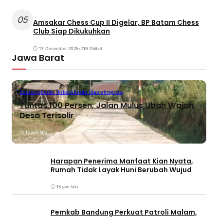
05
Amsakar Chess Cup II Digelar, BP Batam Chess
Club Siap Dikukuhkan
13 Desember 2025
•
719 Dilihat
Jawa Barat
Bandung
Berita Terbaru
Berita Utama
Inspirasi
Tuntas 100 Persen, Jalan Mulus Ubah Wajah
Desa Terisolir
15 jam lalu
Harapan Penerima Manfaat Kian Nyata,
Rumah Tidak Layak Huni Berubah Wujud
15 jam lalu
Pemkab Bandung Perkuat Patroli Malam,