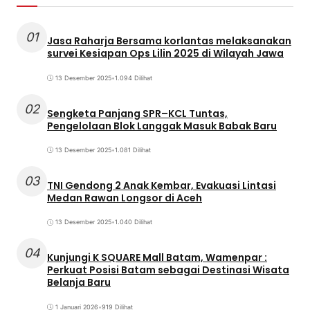
01
Jasa Raharja Bersama korlantas melaksanakan
survei Kesiapan Ops Lilin 2025 di Wilayah Jawa
13 Desember 2025
•
1.094 Dilihat
02
Sengketa Panjang SPR–KCL Tuntas,
Pengelolaan Blok Langgak Masuk Babak Baru
13 Desember 2025
•
1.081 Dilihat
03
TNI Gendong 2 Anak Kembar, Evakuasi Lintasi
Medan Rawan Longsor di Aceh
13 Desember 2025
•
1.040 Dilihat
04
Kunjungi K SQUARE Mall Batam, Wamenpar :
Perkuat Posisi Batam sebagai Destinasi Wisata
Belanja Baru
1 Januari 2026
•
919 Dilihat