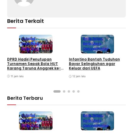
Berita Terkait
Anambas
Berita Terbaru
Berita Terbaru
Berita Utama
Berita Utama
Olahraga
Peristiwa
DPRD Hadiri Penutupan
Infantino Bantah Tuduhan
Turnamen Sepak Bola HUT
Bayar Selingkuhan agar
K
Karang Taruna Anggrek ke-
Keluar dari UEFA
T
24 di Air Asuk
V
11 jam lalu
12 jam lalu
Berita Terbaru
Anambas
Berita Terbaru
Berita Terbaru
Berita Utama
Berita Utama
Olahraga
Peristiwa