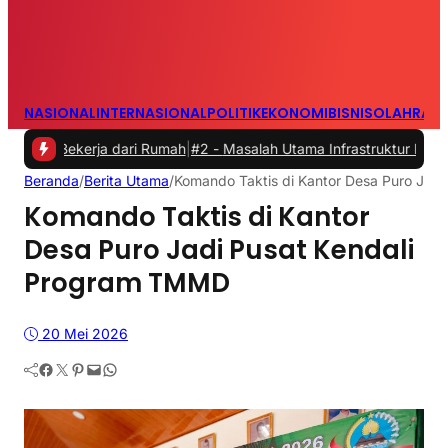
NASIONAL
INTERNASIONAL
POLITIK
EKONOMI
BISNIS
OLAHRAG
ekerja dari Rumah
|
#2 -
Masalah Utama Infrastruktur Pengisian Daya u
Beranda
/
Berita Utama
/
Komando Taktis di Kantor Desa Puro Jad
Komando Taktis di Kantor
Desa Puro Jadi Pusat Kendali
Program TMMD
20 Mei 2026
Facebook
Twitter
Pinterest
Mail
WhatsApp