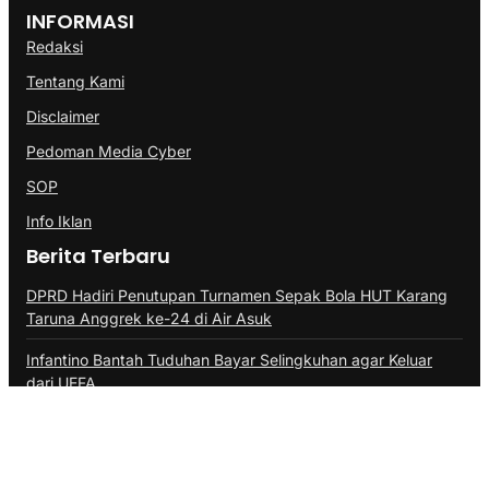
INFORMASI
Redaksi
Tentang Kami
Disclaimer
Pedoman Media Cyber
SOP
Info Iklan
Berita Terbaru
DPRD Hadiri Penutupan Turnamen Sepak Bola HUT Karang
Taruna Anggrek ke-24 di Air Asuk
Infantino Bantah Tuduhan Bayar Selingkuhan agar Keluar
dari UEFA
Kebakaran Hutan di Bromo Tak Terkait Aktivitas Vulkanik,
Status Tetap Waspada