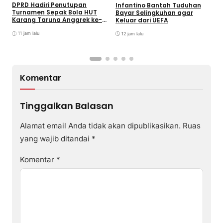
DPRD Hadiri Penutupan
Infantino Bantah Tuduhan
Turnamen Sepak Bola HUT
Bayar Selingkuhan agar
K
Karang Taruna Anggrek ke-
Keluar dari UEFA
T
24 di Air Asuk
V
11 jam lalu
12 jam lalu
Komentar
Tinggalkan Balasan
Alamat email Anda tidak akan dipublikasikan.
Ruas
yang wajib ditandai
*
Komentar
*