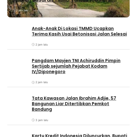
2 jam lalu
Anak-Anak Di Lokasi TMMD Ucapkan
Terima Kasih Usai Betonisasi Jalan Selesai
2 jam lalu
Pangdam Mayjen TNI Achiruddin Pimpin
Sertijab sejumlah Pejabat Kodam
IV/Diponegoro
2 jam lalu
Tata Kawasan Jalan Ibrahim Adjie, 57
Bangunan Liar Ditertibkan Pemkot
Bandung
3 jam lalu
Kartu Kredit Indonesia Diluncurkan, Bupati