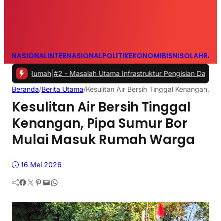
NASIONAL
INTERNASIONAL
POLITIK
EKONOMI
BISNIS
OLAHRAG
Rumah
|
#2 -
Masalah Utama Infrastruktur Pengisian Daya untuk Mobil L
Beranda
/
Berita Utama
/
Kesulitan Air Bersih Tinggal Kenangan, 
Kesulitan Air Bersih Tinggal
Kenangan, Pipa Sumur Bor
Mulai Masuk Rumah Warga
16 Mei 2026
Facebook
Twitter
Pinterest
Mail
WhatsApp