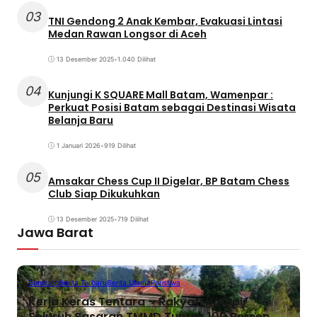
03
TNI Gendong 2 Anak Kembar, Evakuasi Lintasi
Medan Rawan Longsor di Aceh
13 Desember 2025
•
1.040 Dilihat
04
Kunjungi K SQUARE Mall Batam, Wamenpar :
Perkuat Posisi Batam sebagai Destinasi Wisata
Belanja Baru
1 Januari 2026
•
919 Dilihat
05
Amsakar Chess Cup II Digelar, BP Batam Chess
Club Siap Dikukuhkan
13 Desember 2025
•
719 Dilihat
Jawa Barat
Bandung
Berita Terbaru
Berita Utama
Peristiwa
Kerja Keras Tentara – Rakyat, Hampir
Seluruh Sasaran TMMD Tuntas 100 Persen