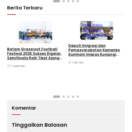
Berita Terbaru
Batam
Berita Terbaru
Berita Utama
KEPULAUAN RIAU
Batam
Deputi Imigrasi dan
Batam Grassroot Football
Pemasyarakatan Kemenko
Festival 2026 Sukses Digelar,
Kumham Imipas Kunjungi
Semifinalis Raih Tiket Ajang
Lapas Batam, Bahas
Internasional
Overstaying dan KUHP Baru
1 jam lalu
7 menit lalu
R
K
“
G
C
Komentar
Tinggalkan Balasan