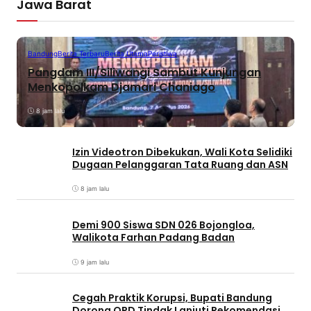
Jawa Barat
Bandung
Berita Terbaru
Berita Utama
Peristiwa
Pangdam III/Siliwangi Sambut Kunjungan
Menkopolkam Djamari Chaniago
8 jam lalu
Izin Videotron Dibekukan, Wali Kota Selidiki
Dugaan Pelanggaran Tata Ruang dan ASN
8 jam lalu
Demi 900 Siswa SDN 026 Bojongloa,
Walikota Farhan Padang Badan
9 jam lalu
Cegah Praktik Korupsi, Bupati Bandung
Dorong OPD Tindak Lanjuti Rekomendasi