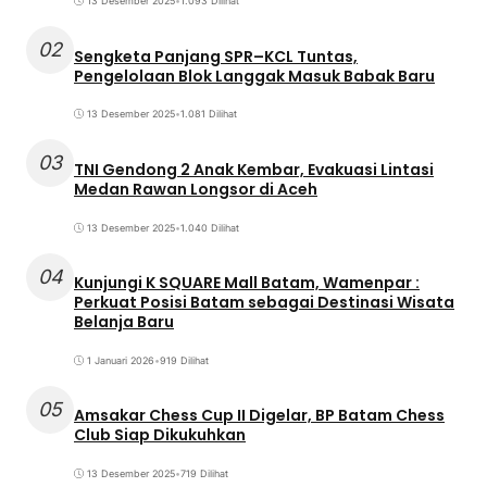
13 Desember 2025
•
1.093 Dilihat
02
Sengketa Panjang SPR–KCL Tuntas,
Pengelolaan Blok Langgak Masuk Babak Baru
13 Desember 2025
•
1.081 Dilihat
03
TNI Gendong 2 Anak Kembar, Evakuasi Lintasi
Medan Rawan Longsor di Aceh
13 Desember 2025
•
1.040 Dilihat
04
Kunjungi K SQUARE Mall Batam, Wamenpar :
Perkuat Posisi Batam sebagai Destinasi Wisata
Belanja Baru
1 Januari 2026
•
919 Dilihat
05
Amsakar Chess Cup II Digelar, BP Batam Chess
Club Siap Dikukuhkan
13 Desember 2025
•
719 Dilihat