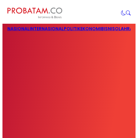
NASIONAL
INTERNASIONAL
POLITIK
EKONOMI
BISNIS
OLAHRAG