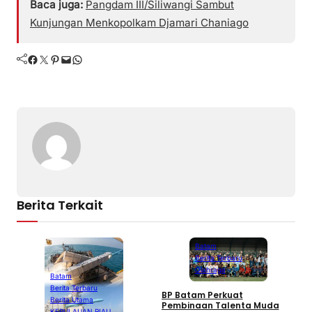
Baca juga:
Pangdam III/Siliwangi Sambut
Kunjungan Menkopolkam Djamari Chaniago
Facebook
Twitter
Pinterest
Mail
WhatsApp
Berita Terkait
Batam
Berita Terbaru
Olahraga
Batam
Berita Terbaru
BP Batam Perkuat
P
Berita Utama
Pembinaan Talenta Muda
S
KEPULAUAN RIAU