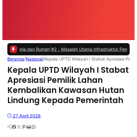
a dari Rumah
|
#2 -
Masalah Utama Infrastruktur Pengisian Daya untuk 
Beranda
/
Nasional
/
Kepala UPTD Wilayah I Stabat Apresiasi Pem
Kepala UPTD Wilayah I Stabat
Apresiasi Pemilik Lahan
Kembalikan Kawasan Hutan
Lindung Kepada Pemerintah
27 April 2026
Facebook
Twitter
Pinterest
Mail
WhatsApp