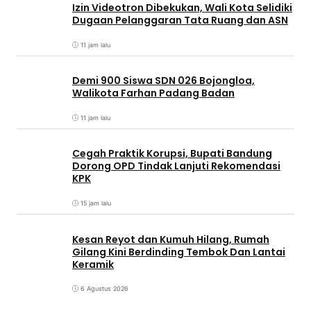
Izin Videotron Dibekukan, Wali Kota Selidiki
Dugaan Pelanggaran Tata Ruang dan ASN
11 jam lalu
Demi 900 Siswa SDN 026 Bojongloa,
Walikota Farhan Padang Badan
11 jam lalu
Cegah Praktik Korupsi, Bupati Bandung
Dorong OPD Tindak Lanjuti Rekomendasi
KPK
15 jam lalu
Kesan Reyot dan Kumuh Hilang, Rumah
Gilang Kini Berdinding Tembok Dan Lantai
Keramik
6 Agustus 2026