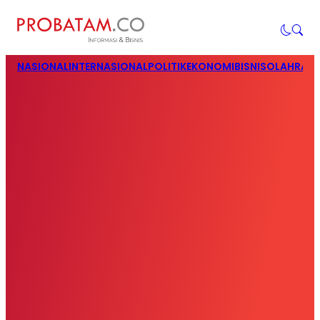
NASIONAL
INTERNASIONAL
POLITIK
EKONOMI
BISNIS
OLAHRAG