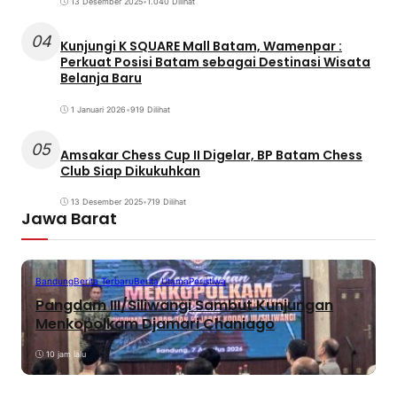
13 Desember 2025
•
1.040 Dilihat
04
Kunjungi K SQUARE Mall Batam, Wamenpar :
Perkuat Posisi Batam sebagai Destinasi Wisata
Belanja Baru
1 Januari 2026
•
919 Dilihat
05
Amsakar Chess Cup II Digelar, BP Batam Chess
Club Siap Dikukuhkan
13 Desember 2025
•
719 Dilihat
Jawa Barat
Bandung
Berita Terbaru
Berita Utama
Peristiwa
Pangdam III/Siliwangi Sambut Kunjungan
Menkopolkam Djamari Chaniago
10 jam lalu