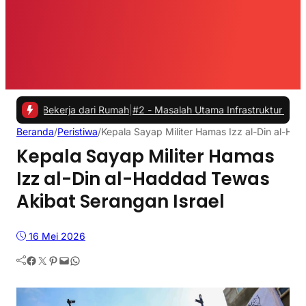
Bekerja dari Rumah
|
#2 -
Masalah Utama Infrastruktur Pengisian Daya 
Beranda
/
Peristiwa
/
Kepala Sayap Militer Hamas Izz al-Din al-Ha
Kepala Sayap Militer Hamas
Izz al-Din al-Haddad Tewas
Akibat Serangan Israel
16 Mei 2026
Facebook
Twitter
Pinterest
Mail
WhatsApp