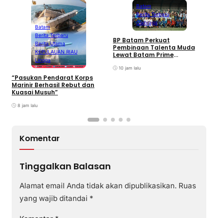
Batam
Berita Terbaru
Olahraga
Batam
Berita Terbaru
BP Batam Perkuat
P
Berita Utama
Pembinaan Talenta Muda
S
KEPULAUAN RIAU
Lewat Batam Prime
M
Lingga
International Grassroot
C
Football sebagai Festival
10 jam lalu
2026
“Pasukan Pendarat Korps
Marinir Berhasil Rebut dan
Kuasai Musuh”
8 jam lalu
Komentar
Tinggalkan Balasan
Alamat email Anda tidak akan dipublikasikan.
Ruas
yang wajib ditandai
*