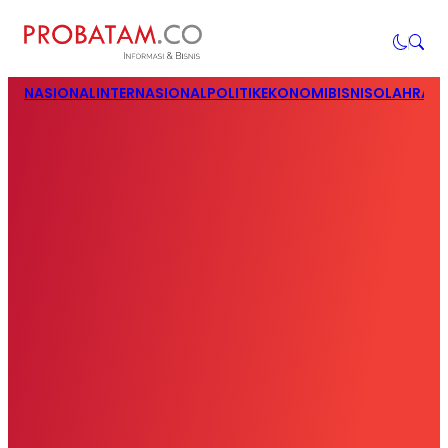
NASIONAL
INTERNASIONAL
POLITIK
EKONOMI
BISNIS
OLAHRAG