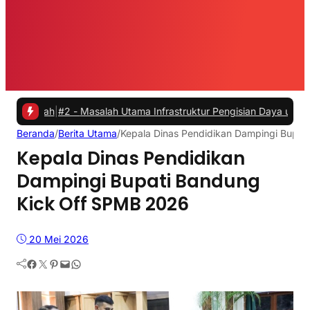
h
|
#2 -
Masalah Utama Infrastruktur Pengisian Daya untuk Mobil Listri
Beranda
/
Berita Utama
/
Kepala Dinas Pendidikan Dampingi Bupa
Kepala Dinas Pendidikan
Dampingi Bupati Bandung
Kick Off SPMB 2026
20 Mei 2026
Facebook
Twitter
Pinterest
Mail
WhatsApp