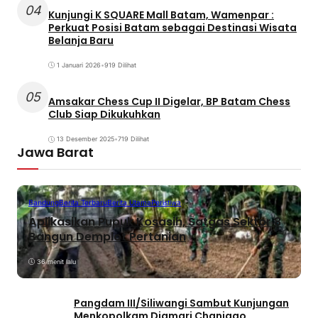
04
Kunjungi K SQUARE Mall Batam, Wamenpar :
Perkuat Posisi Batam sebagai Destinasi Wisata
Belanja Baru
1 Januari 2026
•
919 Dilihat
05
Amsakar Chess Cup II Digelar, BP Batam Chess
Club Siap Dikukuhkan
13 Desember 2025
•
719 Dilihat
Jawa Barat
Bandung
Berita Terbaru
Berita Utama
Peristiwa
Aplikasikan Pupuk Kosasih, Satgas Sektor 8
Bangun Demplot Pertanian
36 menit lalu
Pangdam III/Siliwangi Sambut Kunjungan
Menkopolkam Djamari Chaniago