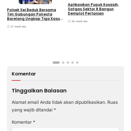
Aplikasikan Pupuk Kosasih,
Satgas Sektor 8 Bangun
Polsek Sei Beduk Bersama
Demplot Pertanian
Tim Gabungan Polresta
Barelang Ungkap Tiga Kasus
36 menit lalu
Curanmor
27 menit lalu
A
P
K
S
Komentar
Tinggalkan Balasan
Alamat email Anda tidak akan dipublikasikan.
Ruas
yang wajib ditandai
*
Komentar
*