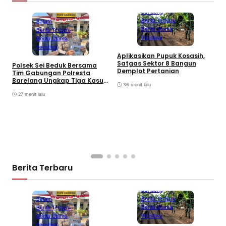
Bandung
Berita Terbaru
Batam
Berita Utama
Berita Terbaru
Peristiwa
Berita Utama
Peristiwa
Aplikasikan Pupuk Kosasih,
Satgas Sektor 8 Bangun
Polsek Sei Beduk Bersama
Demplot Pertanian
Tim Gabungan Polresta
Barelang Ungkap Tiga Kasus
36 menit lalu
Curanmor
27 menit lalu
A
P
K
S
Berita Terbaru
Bandung
Berita Terbaru
Batam
Berita Utama
Berita Terbaru
Peristiwa
Berita Utama
Peristiwa