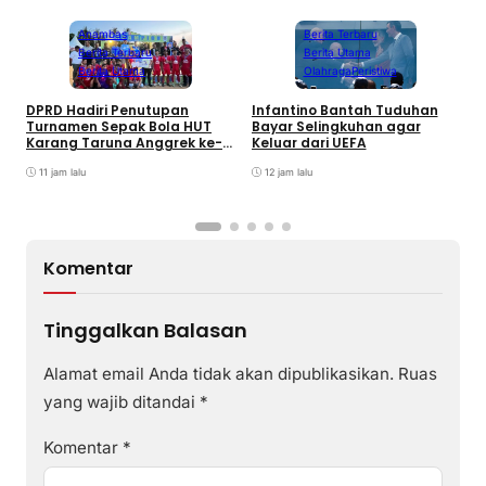
Anambas
Berita Terbaru
Berita Terbaru
Berita Utama
Berita Utama
Olahraga
Peristiwa
DPRD Hadiri Penutupan
Infantino Bantah Tuduhan
Turnamen Sepak Bola HUT
Bayar Selingkuhan agar
K
Karang Taruna Anggrek ke-
Keluar dari UEFA
T
24 di Air Asuk
V
11 jam lalu
12 jam lalu
Komentar
Tinggalkan Balasan
Alamat email Anda tidak akan dipublikasikan.
Ruas
yang wajib ditandai
*
Komentar
*