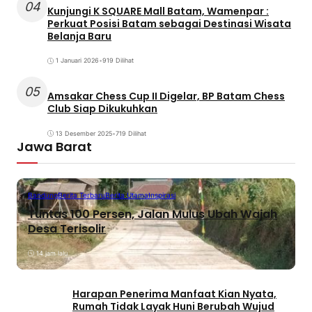
04
Kunjungi K SQUARE Mall Batam, Wamenpar :
Perkuat Posisi Batam sebagai Destinasi Wisata
Belanja Baru
1 Januari 2026
•
919 Dilihat
05
Amsakar Chess Cup II Digelar, BP Batam Chess
Club Siap Dikukuhkan
13 Desember 2025
•
719 Dilihat
Jawa Barat
Bandung
Berita Terbaru
Berita Utama
Inspirasi
Tuntas 100 Persen, Jalan Mulus Ubah Wajah
Desa Terisolir
14 jam lalu
Harapan Penerima Manfaat Kian Nyata,
Rumah Tidak Layak Huni Berubah Wujud