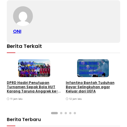
ONI
Berita Terkait
Anambas
Berita Terbaru
Berita Terbaru
Berita Utama
Berita Utama
Olahraga
Peristiwa
DPRD Hadiri Penutupan
Infantino Bantah Tuduhan
Turnamen Sepak Bola HUT
Bayar Selingkuhan agar
K
Karang Taruna Anggrek ke-
Keluar dari UEFA
T
24 di Air Asuk
V
11 jam lalu
12 jam lalu
Berita Terbaru