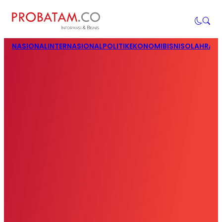
NASIONAL
INTERNASIONAL
POLITIK
EKONOMI
BISNIS
OLAHRAG