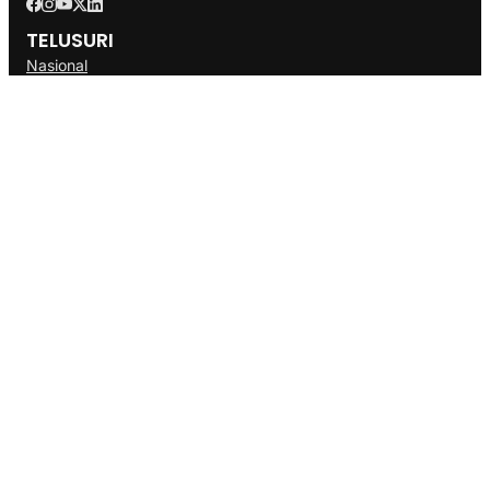
TELUSURI
Nasional
Internasional
Bisnis
Ekonomi
Politik
Olahraga
INFORMASI
Redaksi
Tentang Kami
Disclaimer
Pedoman Media Cyber
SOP
Info Iklan