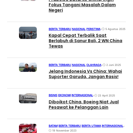
Fokus Tangani Masalah Dalam
Negeri
BERITA TERBARU
|
NASIONAL
|
PERISTIWA
•
5 Agustus 2025
Kapal Cepat Terbalik Saat
Berlabuh di Sanur Bali, 2 WN China
Tewas
BERITA TERBARU
|
NASIONAL
|
OLAHRAGA
•
2 Juni 2025
Jelang Indonesia Vs China: Wahai
Suporter Garuda, Jangan Rasis!
BISNIS
|
EKONOMI
|
INTERNASIONAL
•
23 April 2025
Diboikot China, Boeing Niat Jual
Pesawat ke Pelanggan Lain
BATAM
|
BERITA TERBARU
|
BERITA UTAMA
|
INTERNASIONAL
•
19 November 2023