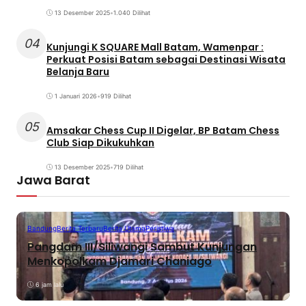
13 Desember 2025
•
1.040 Dilihat
04
Kunjungi K SQUARE Mall Batam, Wamenpar :
Perkuat Posisi Batam sebagai Destinasi Wisata
Belanja Baru
1 Januari 2026
•
919 Dilihat
05
Amsakar Chess Cup II Digelar, BP Batam Chess
Club Siap Dikukuhkan
13 Desember 2025
•
719 Dilihat
Jawa Barat
Bandung
Berita Terbaru
Berita Utama
Peristiwa
Pangdam III/Siliwangi Sambut Kunjungan
Menkopolkam Djamari Chaniago
6 jam lalu