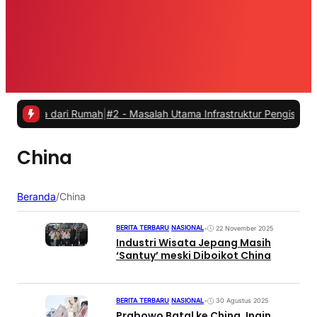
rja dari Rumah
|
#2 -
Masalah Utama Infrastruktur Pengisian Daya untu
China
Beranda
/
China
BERITA TERBARU
|
NASIONAL
•
22 November 2025
Industri Wisata Jepang Masih
‘Santuy’ meski Diboikot China
BERITA TERBARU
|
NASIONAL
•
30 Agustus 2025
Prabowo Batal ke China, Ingin