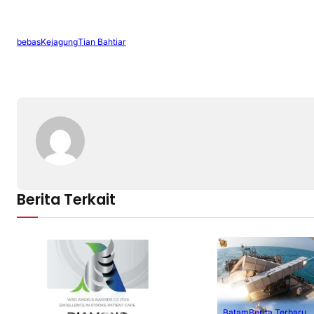
bebas
Kejagung
Tian Bahtiar
Berita Terkait
Batam
Berita Terbaru