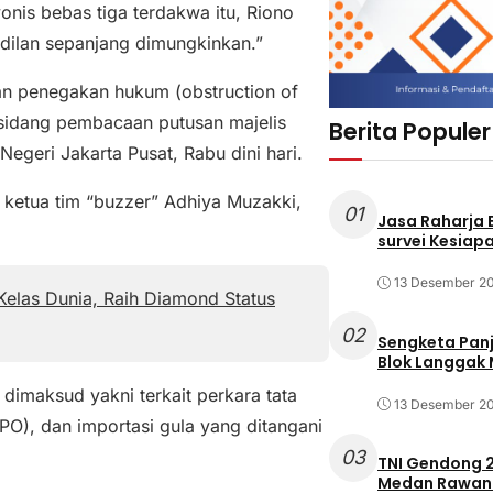
onis bebas tiga terdakwa itu, Riono
ilan sepanjang dimungkinkan.”
an penegakan hukum (obstruction of
m sidang pembacaan putusan majelis
Berita Populer
egeri Jakarta Pusat, Rabu dini hari.
u ketua tim “buzzer” Adhiya Muzakki,
01
Jasa Raharja
survei Kesiapa
13 Desember 2
elas Dunia, Raih Diamond Status
02
Sengketa Pan
Blok Langgak
dimaksud yakni terkait perkara tata
13 Desember 2
PO), dan importasi gula yang ditangani
03
TNI Gendong 2
Medan Rawan 