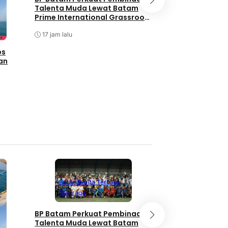
Talenta Muda Lewat Batam
Kunjungan Menko
Prime International Grassroot
Djamari Chaniag
Football sebagai Festival 2026
17 jam lalu
17 jam lalu
ps
dan
Batam
Berita Terbaru
Bandung
Berita
Olahraga
Berita Utama
P
BP Batam Perkuat Pembinaan
Pangdam III/Sili
Talenta Muda Lewat Batam
Kunjungan Menko