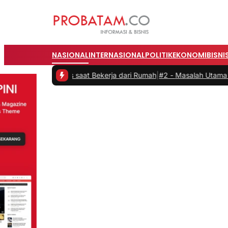
NASIONAL
INTERNASIONAL
POLITIK
EKONOMI
BISNI
vitas saat Bekerja dari Rumah
|
#2 -
Masalah Utama Infrastruktur Pen