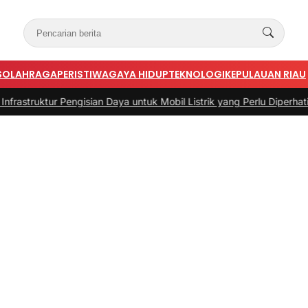
S
OLAHRAGA
PERISTIWA
GAYA HIDUP
TEKNOLOGI
KEPULAUAN RIAU
gisian Daya untuk Mobil Listrik yang Perlu Diperhatikan
|
#3 -
Pandua