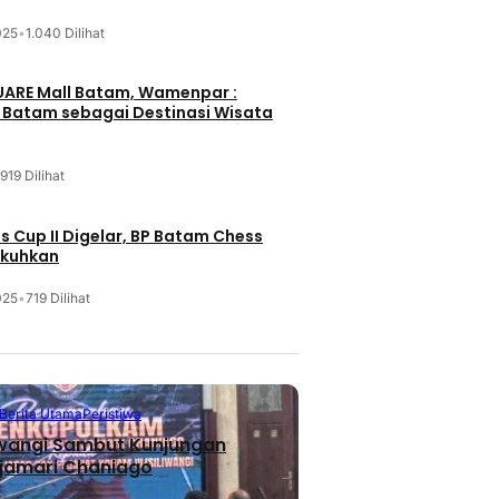
025
•
1.040 Dilihat
UARE Mall Batam, Wamenpar :
i Batam sebagai Destinasi Wisata
919 Dilihat
 Cup II Digelar, BP Batam Chess
ukuhkan
025
•
719 Dilihat
Berita Utama
Peristiwa
iwangi Sambut Kunjungan
jamari Chaniago