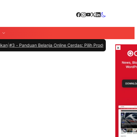
n Belanja Online Cerdas: Pilih Produk dengan Bijak dan Hindari Pen
×