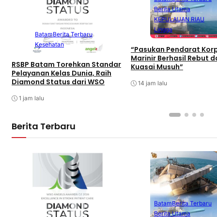
Berita Utama
KEPULAUAN RIAU
Lingga
Batam
Berita Terbaru
Kesehatan
“Pasukan Pendarat Kor
Marinir Berhasil Rebut 
RSBP Batam Torehkan Standar
Kuasai Musuh”
Pelayanan Kelas Dunia, Raih
Diamond Status dari WSO
14 jam lalu
1 jam lalu
Berita Terbaru
Batam
Berita Terbaru
Berita Utama