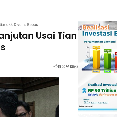
tiar dkk Divonis Bebas
anjutan Usai Tian
as
Facebook
Twitter
Pinterest
Mail
WhatsApp