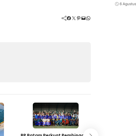
6 Agustu
Facebook
Twitter
Pinterest
Mail
WhatsApp
Batam
Berita Terbaru
Bandung
Berita
Olahraga
Berita Utama
P
BP Batam Perkuat Pembinaan
Pangdam III/Sili