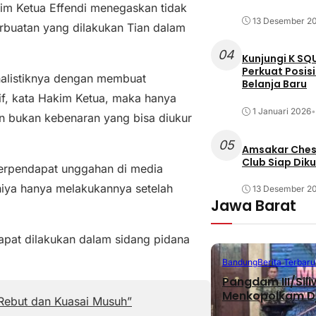
m Ketua Effendi menegaskan tidak
13 Desember 2
rbuatan yang dilakukan Tian dalam
04
Kunjungi K SQ
Perkuat Posis
rnalistiknya dengan membuat
Belanja Baru
tif, kata Hakim Ketua, maka hanya
1 Januari 2026
•
n bukan kebenaran yang bisa diukur
05
Amsakar Chess
Club Siap Dik
berpendapat unggahan di media
Adhiya hanya melakukannya setelah
13 Desember 2
Jawa Barat
dapat dilakukan dalam sidang pidana
Bandung
Berita Terbaru
Pangdam III/Sil
Menkopolkam D
 Rebut dan Kuasai Musuh”