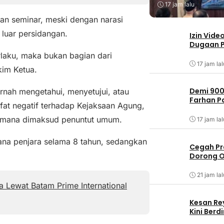
17 jam lalu
an seminar, meski dengan narasi
 luar persidangan.
Izin Vide
Dugaan P
laku, maka bukan bagian dari
17 jam lal
kim Ketua.
Demi 900
ernah mengetahui, menyetujui, atau
Farhan 
ifat negatif terhadap Kejaksaan Agung,
aimana dimaksud penuntut umum.
17 jam lal
ana penjara selama 8 tahun, sedangkan
Cegah Pr
Dorong O
21 jam lal
 Lewat Batam Prime International
Kesan Re
Kini Ber