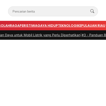
S
OLAHRAGA
PERISTIWA
GAYA HIDUP
TEKNOLOGI
KEPULAUAN RIAU
Mobil Listrik yang Perlu Diperhatikan
|
#3 -
Panduan Belanja Online C