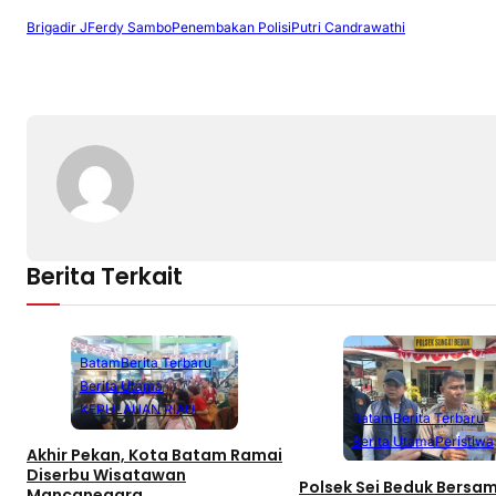
Brigadir J
Ferdy Sambo
Penembakan Polisi
Putri Candrawathi
Berita Terkait
Batam
Berita Terbaru
Berita Utama
KEPULAUAN RIAU
Batam
Berita Terbaru
Berita Utama
Peristiwa
Akhir Pekan, Kota Batam Ramai
Diserbu Wisatawan
Polsek Sei Beduk Bersa
Mancanegara