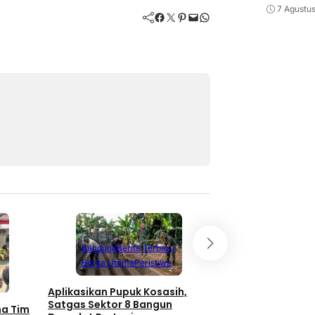
7 Agustu
Facebook
Twitter
Pinterest
Mail
WhatsApp
Bandung
Berita Terbaru
Berita Utama
Peristiwa
Aplikasikan Pupuk Kosasih,
Satgas Sektor 8 Bangun
ma Tim