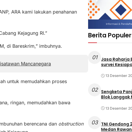
, ANP, ARA kami lakukan penahanan
 Cabang Kejagung RI.”
Berita Populer
KM, di Bareskrim,” imbuhnya.
01
Jasa Raharja
Wisatawan Mancanegara
survei Kesiapa
13 Desember 2
alah untuk memudahkan proses
02
Sengketa Pan
Blok Langgak
erhana, ringan, memudahkan bawa
13 Desember 2
03
 pembunuhan berencana dan
obstruction
TNI Gendong 2
Medan Rawan 
leh Kejagung.