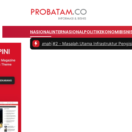
NASIONAL
INTERNASIONAL
POLITIK
EKONOMI
BISNI
a dari Rumah
|
#2 -
Masalah Utama Infrastruktur Pengisian Daya untuk 