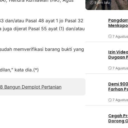
8 jam lalu
Pangdam 
3 dan/atau Pasal 48 ayat 1 jo Pasal 32
Menkopo
 juga dijerat Pasal 55 ayat (1) dan/atau
7 Agustu
 sudah memverifikasi barang bukti yang
Izin Vide
Dugaan P
7 Agustu
lan,” kata dia.(*)
Demi 900
 8 Bangun Demplot Pertanian
Farhan 
7 Agustu
Cegah Pr
Dorong O