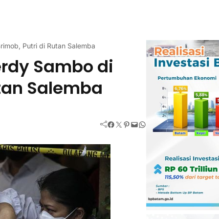
imob, Putri di Rutan Salemba
erdy Sambo di
utan Salemba
Facebook
Twitter
Pinterest
Mail
WhatsApp