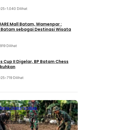
025
•
1.040 Dilihat
UARE Mall Batam, Wamenpar :
i Batam sebagai Destinasi Wisata
919 Dilihat
 Cup II Digelar, BP Batam Chess
ukuhkan
025
•
719 Dilihat
Berita Utama
Peristiwa
uk Kosasih, Satgas Sektor 8
 Pertanian