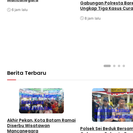
Gabungan Polresta Bar
Ungkap Tiga Kasus Cur
6 jam lalu
8 jam lalu
Berita Terbaru
Batam
Berita Terbaru
Berita Utama
KEPULAUAN RIAU
Batam
Berita Terbaru
Berita Utama
Peristiwa
Akhir Pekan, Kota Batam Ramai
Diserbu Wisatawan
Polsek Sei Beduk Bersa
Mancanegara