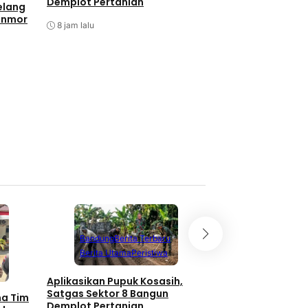
Demplot Pertanian
elang
anmor
8 jam lalu
Batam
Berita T
Berita Utama
P
Antisipasi Balap L
Barelang Tindak 
Berknalpot Tidak 
Spesifikasi
10 jam lalu
Bandung
Berita Terbaru
Berita Utama
Peristiwa
Aplikasikan Pupuk Kosasih,
Satgas Sektor 8 Bangun
ma Tim
Demplot Pertanian