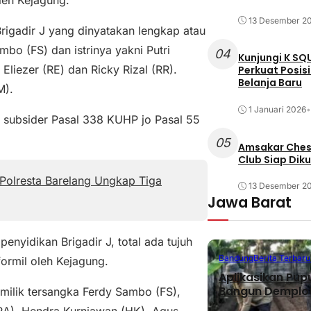
13 Desember 2
igadir J yang dinyatakan lengkap atau
bo (FS) dan istrinya yakni Putri
04
Kunjungi K SQ
Eliezer (RE) dan Ricky Rizal (RR).
Perkuat Posis
Belanja Baru
M).
1 Januari 2026
•
 subsider Pasal 338 KUHP jo Pasal 55
05
Amsakar Chess
Club Siap Dik
Polresta Barelang Ungkap Tiga
13 Desember 2
Jawa Barat
penyidikan Brigadir J, total ada tujuh
Bandung
Berita Terbaru
formil oleh Kejagung.
Aplikasikan Pup
Bangun Demplot
i milik tersangka Ferdy Sambo (FS),
ARA), Hendra Kurniawan (HK), Agus