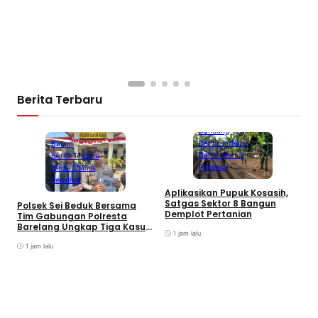
A
P
K
S
Berita Terbaru
Bandung
Berita Terbaru
Batam
Berita Utama
Berita Terbaru
Peristiwa
Berita Utama
Peristiwa
Aplikasikan Pupuk Kosasih,
Satgas Sektor 8 Bangun
Polsek Sei Beduk Bersama
Demplot Pertanian
Tim Gabungan Polresta
Barelang Ungkap Tiga Kasus
1 jam lalu
Curanmor
1 jam lalu
A
P
K
S