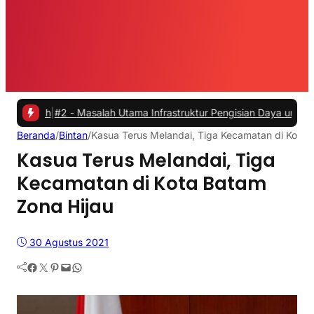
h
|
#2 -
Masalah Utama Infrastruktur Pengisian Daya untuk Mobil Listr
Beranda
/
Bintan
/
Kasua Terus Melandai, Tiga Kecamatan di Kota 
Kasua Terus Melandai, Tiga
Kecamatan di Kota Batam
Zona Hijau
30 Agustus 2021
Facebook
Twitter
Pinterest
Mail
WhatsApp