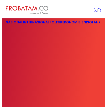
NASIONAL
INTERNASIONAL
POLITIK
EKONOMI
BISNIS
OLAHRAG