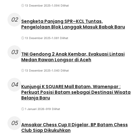
13 Desember 2025
•
1.094 Dilihat
02
Sengketa Panjang SPR–KCL Tuntas,
Pengelolaan Blok Langgak Masuk Babak Baru
13 Desember 2025
•
1.081 Dilihat
03
TNI Gendong 2 Anak Kembar, Evakuasi Lintasi
Medan Rawan Longsor di Aceh
13 Desember 2025
•
1.040 Dilihat
04
Kunjungi K SQUARE Mall Batam, Wamenpar :
Perkuat Posisi Batam sebagai Destinasi Wisata
Belanja Baru
1 Januari 2026
•
919 Dilihat
05
Amsakar Chess Cup II Digelar, BP Batam Chess
Club Siap Dikukuhkan