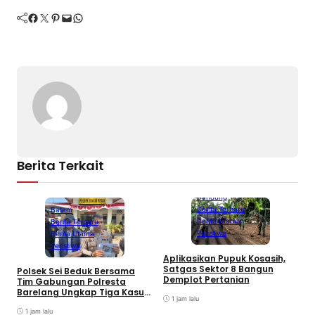
Facebook
Twitter
Pinterest
Mail
WhatsApp
Berita Terkait
Bandung
Berita Terbaru
Batam
Berita Utama
Berita Terbaru
Peristiwa
Berita Utama
Peristiwa
Aplikasikan Pupuk Kosasih,
Satgas Sektor 8 Bangun
Polsek Sei Beduk Bersama
Demplot Pertanian
Tim Gabungan Polresta
Barelang Ungkap Tiga Kasus
1 jam lalu
Curanmor
1 jam lalu