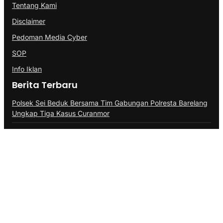
Tentang Kami
Disclaimer
Pedoman Media Cyber
SOP
Info Iklan
Berita Terbaru
Polsek Sei Beduk Bersama Tim Gabungan Polresta Barelang
Ungkap Tiga Kasus Curanmor
Aplikasikan Pupuk Kosasih, Satgas Sektor 8 Bangun
Demplot Pertanian
Antisipasi Balap Liar, Polresta Barelang Tindak 31 Kendaraan
Berknalpot Tidak Sesuai Spesifikasi
@Copyright PROBATAM.CO. All Rights Reserved