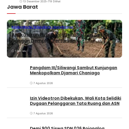
13 Desember 2025
•
719 Dilihat
Jawa Barat
Bandung
Berita Terbaru
Berita Utama
Peristiwa
Aplikasikan Pupuk Kosasih, Satgas Sektor 8
Bangun Demplot Pertanian
1 jam lalu
Pangdam III/Siliwangi Sambut Kunjungan
Menkopolkam Djamari Chaniago
7 Agustus 2026
Izin Videotron Dibekukan, Wali Kota Selidiki
Dugaan Pelanggaran Tata Ruang dan ASN
7 Agustus 2026
Demi 900 Siswa SDN 026 Bojongloa,