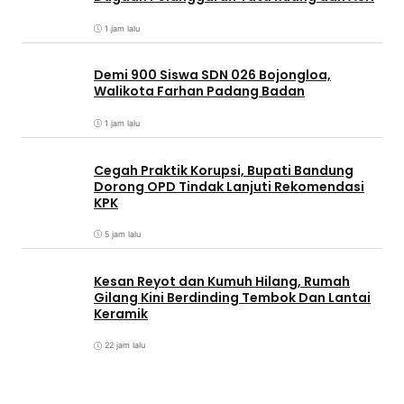
1 jam lalu
Demi 900 Siswa SDN 026 Bojongloa,
Walikota Farhan Padang Badan
1 jam lalu
Cegah Praktik Korupsi, Bupati Bandung
Dorong OPD Tindak Lanjuti Rekomendasi
KPK
5 jam lalu
Kesan Reyot dan Kumuh Hilang, Rumah
Gilang Kini Berdinding Tembok Dan Lantai
Keramik
22 jam lalu