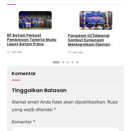
Bandung
Batam
Berita Terbaru
Berita Terbaru
Berita Utama
Olahraga
Peristiwa
B
BP Batam Perkuat
Pangdam III/Siliwangi
P
Pembinaan Talenta Muda
Sambut Kunjungan
K
Lewat Batam Prime
Menkopolkam Djamari
W
International Grassroot
Chaniago
Football sebagai Festival
1 jam lalu
1 jam lalu
2026
Komentar
Tinggalkan Balasan
Alamat email Anda tidak akan dipublikasikan.
Ruas
yang wajib ditandai
*
Komentar
*