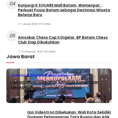
04
Kunjungi K SQUARE Mall Batam, Wamenpar :
Perkuat Posisi Batam sebagai Destinasi Wisata
Belanja Baru
1 Januari 2026
•
919 Dilihat
05
Amsakar Chess Cup II Digelar, BP Batam Chess
Club Siap Dikukuhkan
13 Desember 2025
•
719 Dilihat
Jawa Barat
Bandung
Berita Terbaru
Berita Utama
Peristiwa
Pangdam III/Siliwangi Sambut Kunjungan
Menkopolkam Djamari Chaniago
1 jam lalu
Izin Videotron Dibekukan, Wali Kota Selidiki
Dugaan Pelanggaran Tata Ruang dan ASN