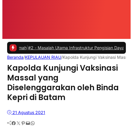
umah
|
#2 -
Masalah Utama Infrastruktur Pengisian Daya untuk Mobil Li
Beranda
/
KEPULAUAN RIAU
/
Kapolda Kunjungi Vaksinasi Massal 
Kapolda Kunjungi Vaksinasi
Massal yang
Diselenggarakan oleh Binda
Kepri di Batam
21 Agustus 2021
Facebook
Twitter
Pinterest
Mail
WhatsApp