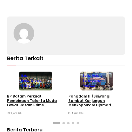
Berita Terkait
Bandung
Batam
Berita Terbaru
Berita Terbaru
Berita Utama
Olahraga
Peristiwa
B
BP Batam Perkuat
Pangdam III/Siliwangi
P
Pembinaan Talenta Muda
Sambut Kunjungan
K
Lewat Batam Prime
Menkopolkam Djamari
W
International Grassroot
Chaniago
Football sebagai Festival
1 jam lalu
1 jam lalu
2026
Berita Terbaru