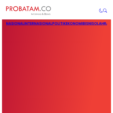
NASIONAL
INTERNASIONAL
POLITIK
EKONOMI
BISNIS
OLAHRAG