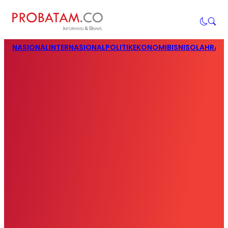
NASIONAL
INTERNASIONAL
POLITIK
EKONOMI
BISNIS
OLAHRAG