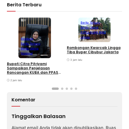
Berita Terbaru
Berita Terbaru
Berita Utama
KEPULAUAN RIAU
Lingga
Bandung
Berita Terbaru
Rombongan Kwarcab Lingga
Berita Utama
Tiba Buper Cibubur Jakarta
K
Nasional
d
3 jam lalu
T
Bupati Citra Pitriyami
D
Sampaikan Penjelasan
I
Rancangan KUBA dan PPASP
S
Tahun 2026
2 jam lalu
Komentar
Tinggalkan Balasan
Alamat email Anda tidak akan dipublikasikan.
Ruas