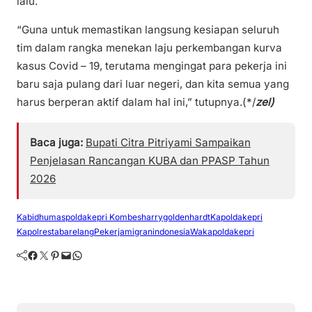
lalu.
“Guna untuk memastikan langsung kesiapan seluruh
tim dalam rangka menekan laju perkembangan kurva
kasus Covid – 19, terutama mengingat para pekerja ini
baru saja pulang dari luar negeri, dan kita semua yang
harus berperan aktif dalam hal ini,” tutupnya.(*/
zel)
Baca juga:
Bupati Citra Pitriyami Sampaikan
Penjelasan Rancangan KUBA dan PPASP Tahun
2026
Kabidhumaspoldakepri Kombesharrygoldenhardt
Kapoldakepri
Kapolrestabarelang
Pekerjamigranindonesia
Wakapoldakepri
Facebook
Twitter
Pinterest
Mail
WhatsApp