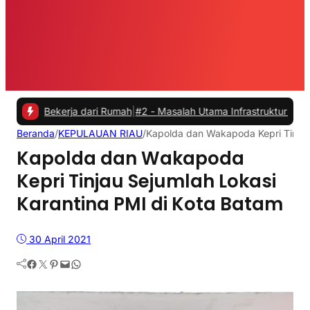
Bekerja dari Rumah
|
#2 -
Masalah Utama Infrastruktur Pengisian Daya 
Beranda
/
KEPULAUAN RIAU
/
Kapolda dan Wakapoda Kepri Tinjau
Kapolda dan Wakapoda
Kepri Tinjau Sejumlah Lokasi
Karantina PMI di Kota Batam
30 April 2021
Facebook
Twitter
Pinterest
Mail
WhatsApp