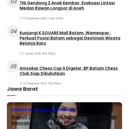
03
TNI Gendong 2 Anak Kembar, Evakuasi Lintasi
Medan Rawan Longsor di Aceh
13 Desember 2025
•
1.040 Dilihat
04
Kunjungi K SQUARE Mall Batam, Wamenpar :
Perkuat Posisi Batam sebagai Destinasi Wisata
Belanja Baru
1 Januari 2026
•
919 Dilihat
05
Amsakar Chess Cup II Digelar, BP Batam Chess
Club Siap Dikukuhkan
13 Desember 2025
•
719 Dilihat
Jawa Barat
Bandung
Berita Terbaru
Berita Utama
Nasional
Bupati Citra Pitriyami Sampaikan Penjelasan
Rancangan KUBA dan PPASP Tahun 2026