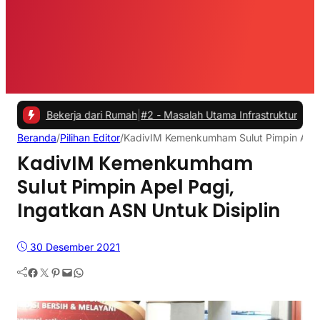
Bekerja dari Rumah
|
#2 -
Masalah Utama Infrastruktur Pengisian Daya 
Beranda
/
Pilihan Editor
/
KadivIM Kemenkumham Sulut Pimpin Apel 
KadivIM Kemenkumham
Sulut Pimpin Apel Pagi,
Ingatkan ASN Untuk Disiplin
30 Desember 2021
Facebook
Twitter
Pinterest
Mail
WhatsApp