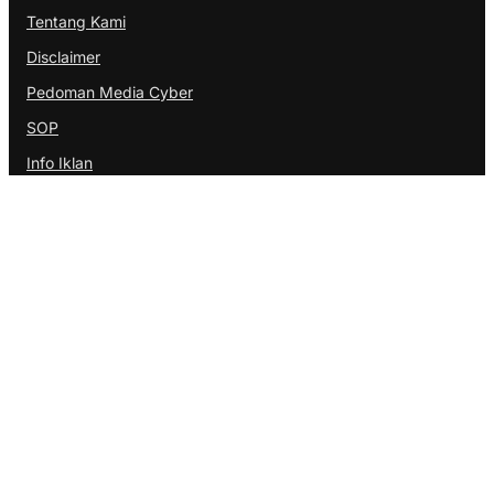
Tentang Kami
Disclaimer
Pedoman Media Cyber
SOP
Info Iklan
Berita Terbaru
Polwan Polresta Barelang Tebar Kepedulian di Monggak,
Bagikan Sembako dan Bendera Merah Putih
Sambut HUT ke-81 RI, Satpolairud dan Sidokkes Polresta
Barelang Bagikan Sembako dan Bendera Merah Putih
Pemkab Bandung Perkuat Patroli Malam, Cegah Begal,
Miras dan Obat-Obatan
@Copyright PROBATAM.CO. All Rights Reserved