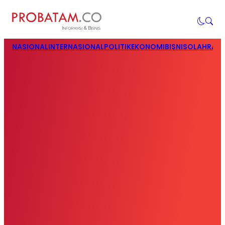
NASIONAL
INTERNASIONAL
POLITIK
EKONOMI
BISNIS
OLAHRAG