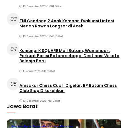
13 Desember 2025
•
1.081 Dilihat
03
TNI Gendong 2 Anak Kembar, Evakuasi Lintasi
Medan Rawan Longsor di Aceh
13 Desember 2025
•
1.040 Dilihat
04
Kunjungi K SQUARE Mall Batam, Wamenpar :
Perkuat Posisi Batam sebagai Destinasi Wisata
Belanja Baru
1 Januari 2026
•
919 Dilihat
05
Amsakar Chess Cup II Digelar, BP Batam Chess
Club Siap Dikukuhkan
13 Desember 2025
•
719 Dilihat
Jawa Barat
Bandung
Berita Terbaru
Berita Utama
Peristiwa