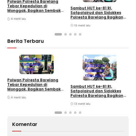
Polwan Polresta Barelang
P
Tebar Kepedulian di
P
Sambut HUT ke-81 RI,
Monggak, Bagikan Sembako
M
Satpolairud dan Sidokkes
dan Bendera Merah Putih
Polresta Barelang Bagikan
4 menit lalu
Sembako dan Bendera Merah
Putih
13 menit lalu
Berita Terbaru
Batam
Berita Terbaru
Batam
Berita Utama
Berita Terbaru
Peristiwa
Berita Utama
KEPULAUAN RIAU
Polwan Polresta Barelang
P
Tebar Kepedulian di
P
Sambut HUT ke-81 RI,
Monggak, Bagikan Sembako
M
Satpolairud dan Sidokkes
dan Bendera Merah Putih
Polresta Barelang Bagikan
4 menit lalu
Sembako dan Bendera Merah
Putih
13 menit lalu
Komentar