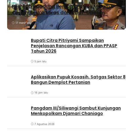
Pemkab Bandung Perkuat Patroli Malam,
Cegah Begal, Miras dan Obat-Obatan
17 menit lalu
Bupati Citra Pitriyami Sampaikan
Penjelasan Rancangan KUBA dan PPASP
Tahun 2026
5 jam lalu
Aplikasikan Pupuk Kosasih, Satgas Sektor 8
Bangun Demplot Pertanian
18 jam lalu
Pangdam III/Siliwangi Sambut Kunjungan
Menkopolkam Djamari Chaniago
7 Agustus 2026