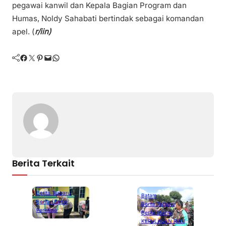
pegawai kanwil dan Kepala Bagian Program dan
Humas, Noldy Sahabati bertindak sebagai komandan
apel. (
r/iin)
Facebook
Twitter
Pinterest
Mail
WhatsApp
Berita Terkait
Batam
Berita Terbaru
Batam
Berita Utama
Berita Terbaru
Peristiwa
Berita Utama
KEPULAUAN RIAU