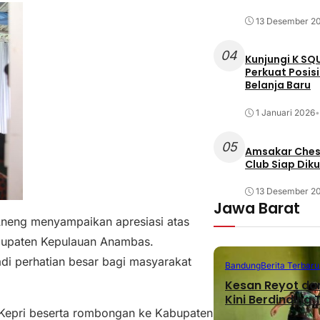
13 Desember 2
04
Kunjungi K SQ
Perkuat Posis
Belanja Baru
1 Januari 2026
•
05
Amsakar Chess
Club Siap Dik
13 Desember 2
Jawa Barat
neng menyampaikan apresiasi atas
abupaten Kepulauan Anambas.
di perhatian besar bagi masyarakat
Bandung
Berita Terbaru
Kesan Reyot da
Kini Berdinding
Kepri beserta rombongan ke Kabupaten