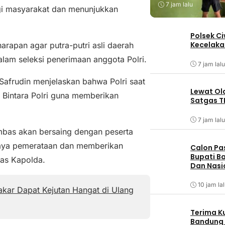
7 jam lalu
gi masyarakat dan menunjukkan
Polsek C
Kecelaka
rapan agar putra-putri asli daerah
am seleksi penerimaan anggota Polri.
7 jam lalu
 Safrudin menjelaskan bahwa Polri saat
Lewat Ol
 Bintara Polri guna memberikan
Satgas T
7 jam lalu
nambas akan bersaing dengan peserta
upaya pemerataan dan memberikan
Calon Pa
Bupati Ba
las Kapolda.
Dan Nasi
10 jam la
kar Dapat Kejutan Hangat di Ulang
Terima K
Bandung