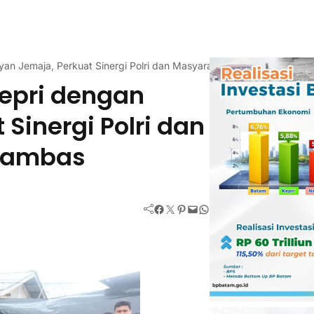
an Jemaja, Perkuat Sinergi Polri dan Masyarakat Pesisir di Anamba
epri dengan
Sinergi Polri dan
Anambas
Facebook
Twitter
Pinterest
Mail
WhatsApp