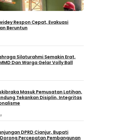
iwidey Respon Cepat, Evakuasi
an Beruntun
ahraga Silaturahmi Semakin Erat,
MMD Dan Warga Gelar Volly Ball
skibraka Masuk Pemusatan Latihan,
ndung Tekankan Disiplin, Integritas
onalisme
lu
unjungan DPRD Cianjur, Bupati
 Dorong Percepatan Pembangunan