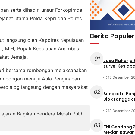
ban serta dihadiri unsur Forkopimda,
ejabat utama Polda Kepri dan Polres
Berita Populer
t langsung oleh Kapolres Kepulauan
K., M.H, Bupati Kepulauan Anambas
akat Jemaja.
01
Jasa Raharja
survei Kesiapa
epri bersama rombongan melaksanakan
13 Desember 2
a rombongan menuju Aula Penginapan
berdialog langsung dengan masyarakat
02
Sengketa Pan
Blok Langgak
13 Desember 2
ajaran Bagikan Bendera Merah Putih
t
03
TNI Gendong 2
Medan Rawan 