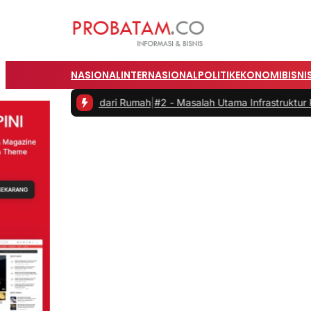
NASIONAL
INTERNASIONAL
POLITIK
EKONOMI
BISNI
erja dari Rumah
|
#2 -
Masalah Utama Infrastruktur Pengisian Daya unt