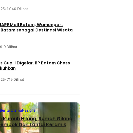
025
•
1.040 Dilihat
UARE Mall Batam, Wamenpar :
i Batam sebagai Destinasi Wisata
919 Dilihat
 Cup II Digelar, BP Batam Chess
ukuhkan
025
•
719 Dilihat
Berita Utama
Nasional
n Kumuh Hilang, Rumah Gilang
 Tembok Dan Lantai Keramik