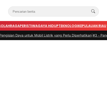
S
OLAHRAGA
PERISTIWA
GAYA HIDUP
TEKNOLOGI
KEPULAUAN RIAU
uk Mobil Listrik yang Perlu Diperhatikan
|
#3 -
Panduan Belanja Onlin