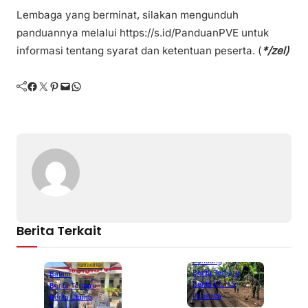
Lembaga yang berminat, silakan mengunduh
panduannya melalui https://s.id/PanduanPVE untuk
informasi tentang syarat dan ketentuan peserta. (
*/zel)
Facebook
Twitter
Pinterest
Mail
WhatsApp
Berita Terkait
Bandung
Berita Terbaru
Batam
Berita Utama
Berita Terbaru
Peristiwa
Berita Utama