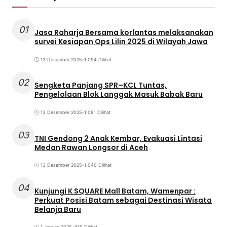
01
Jasa Raharja Bersama korlantas melaksanakan
survei Kesiapan Ops Lilin 2025 di Wilayah Jawa
13 Desember 2025
•
1.094 Dilihat
02
Sengketa Panjang SPR–KCL Tuntas,
Pengelolaan Blok Langgak Masuk Babak Baru
13 Desember 2025
•
1.081 Dilihat
03
TNI Gendong 2 Anak Kembar, Evakuasi Lintasi
Medan Rawan Longsor di Aceh
13 Desember 2025
•
1.040 Dilihat
04
Kunjungi K SQUARE Mall Batam, Wamenpar :
Perkuat Posisi Batam sebagai Destinasi Wisata
Belanja Baru
1 Januari 2026
•
919 Dilihat