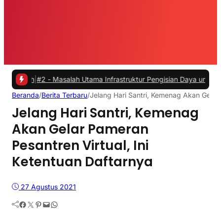
h
|
#2 -
Masalah Utama Infrastruktur Pengisian Daya untuk Mobil Listr
Beranda
/
Berita Terbaru
/
Jelang Hari Santri, Kemenag Akan Gelar 
Jelang Hari Santri, Kemenag
Akan Gelar Pameran
Pesantren Virtual, Ini
Ketentuan Daftarnya
27 Agustus 2021
Facebook
Twitter
Pinterest
Mail
WhatsApp