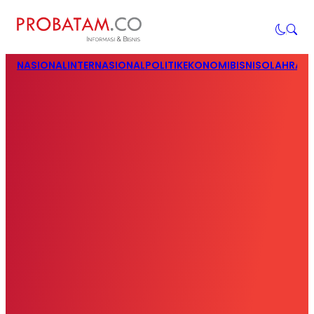
NASIONAL
INTERNASIONAL
POLITIK
EKONOMI
BISNIS
OLAHRAG