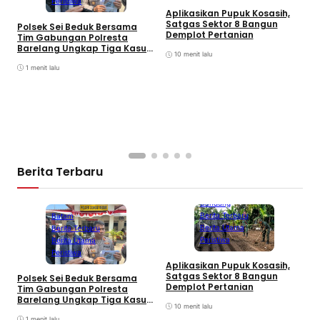
Peristiwa
Aplikasikan Pupuk Kosasih,
Satgas Sektor 8 Bangun
Polsek Sei Beduk Bersama
Demplot Pertanian
Tim Gabungan Polresta
Barelang Ungkap Tiga Kasus
10 menit lalu
Curanmor
1 menit lalu
A
P
K
S
Berita Terbaru
Bandung
Berita Terbaru
Batam
Berita Utama
Berita Terbaru
Peristiwa
Berita Utama
Peristiwa
Aplikasikan Pupuk Kosasih,
Satgas Sektor 8 Bangun
Polsek Sei Beduk Bersama
Demplot Pertanian
Tim Gabungan Polresta
Barelang Ungkap Tiga Kasus
10 menit lalu
Curanmor
1 menit lalu