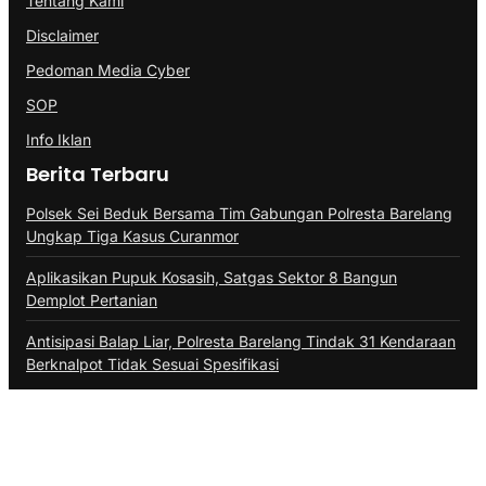
Tentang Kami
Disclaimer
Pedoman Media Cyber
SOP
Info Iklan
Berita Terbaru
Polsek Sei Beduk Bersama Tim Gabungan Polresta Barelang
Ungkap Tiga Kasus Curanmor
Aplikasikan Pupuk Kosasih, Satgas Sektor 8 Bangun
Demplot Pertanian
Antisipasi Balap Liar, Polresta Barelang Tindak 31 Kendaraan
Berknalpot Tidak Sesuai Spesifikasi
@Copyright PROBATAM.CO. All Rights Reserved