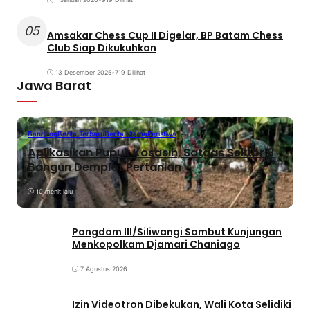
05
Amsakar Chess Cup II Digelar, BP Batam Chess
Club Siap Dikukuhkan
13 Desember 2025
•
719 Dilihat
Jawa Barat
Bandung
Berita Terbaru
Berita Utama
Peristiwa
Aplikasikan Pupuk Kosasih, Satgas Sektor 8
Bangun Demplot Pertanian
10 menit lalu
Pangdam III/Siliwangi Sambut Kunjungan
Menkopolkam Djamari Chaniago
7 Agustus 2026
Izin Videotron Dibekukan, Wali Kota Selidiki