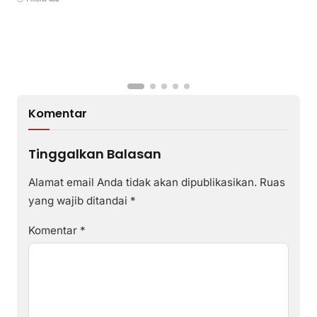
A
P
K
S
Komentar
Tinggalkan Balasan
Alamat email Anda tidak akan dipublikasikan.
Ruas
yang wajib ditandai
*
Komentar
*