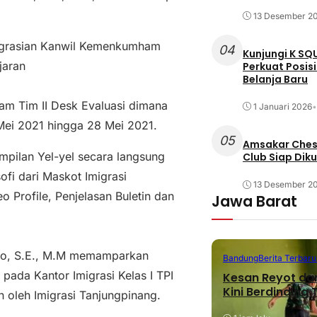
13 Desember 2
imigrasian Kanwil Kemenkumham
04
Kunjungi K SQ
jaran
Perkuat Posis
Belanja Baru
lam Tim II Desk Evaluasi dimana
1 Januari 2026
•
1 Mei 2021 hingga 28 Mei 2021.
05
Amsakar Chess
mpilan Yel-yel secara langsung
Club Siap Dik
sofi dari Maskot Imigrasi
13 Desember 2
 Profile, Penjelasan Buletin dan
Jawa Barat
anto, S.E., M.M memamparkan
Bandung
Berita Terbaru
ada Kantor Imigrasi Kelas I TPI
Kesan Reyot da
Kini Berdinding
n oleh Imigrasi Tanjungpinang.