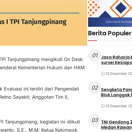
Berita Populer
01
Jasa Raharja
I TPI Tanjungpinang mengikuti On Desk
survei Kesiapa
rat Jenderal Kementerian Hukum dan HAM
13 Desember 2
02
Evaluasi ini terdiri dari Pengendali
Sengketa Pan
Blok Langgak
 Retno Sayekti; Anggotan Tim II,
13 Desember 2
03
I Tanjungpinang, kegiatan ini diikuti
TNI Gendong 2
Medan Rawan 
 Irwanto, S.E., M.M; Ketua Kelompok