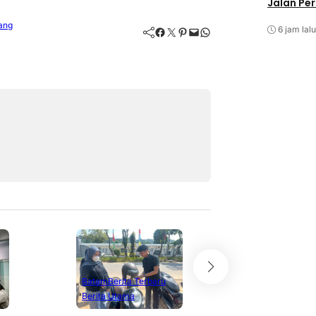
Jalan Pe
ang
6 jam lalu
Facebook
Twitter
Pinterest
Mail
WhatsApp
Batam
Berita T
Berita Utama
KEPULAUAN R
Tanjung Pinan
Batam
Berita Terbaru
Berita Utama
PWI Dorong Peng