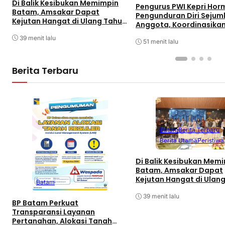
Di Balik Kesibukan Memimpin
Pengurus PWI Kepri Hor
Batam, Amsakar Dapat
Pengunduran Diri Sejum
Kejutan Hangat di Ulang Tahun
Anggota, Koordinasika
ke-58
Administrasi dengan PW
39 menit lalu
51 menit lalu
Berita Terbaru
Batam
Berita Terbaru
Berita Utama
Peristiwa
Di Balik Kesibukan Mem
Batam, Amsakar Dapat
Kejutan Hangat di Ulan
Batam
ke-58
39 menit lalu
BP Batam Perkuat
Transparansi Layanan
Pertanahan, Alokasi Tanah