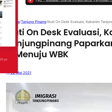
Beranda
/
Tanjung Pinang
/
Ikuti On Desk Evaluasi, Kakanim Tan
Ikuti On Desk Evaluasi, 
Tanjungpinang Papark
ZI Menuju WBK
22 Mei 2021