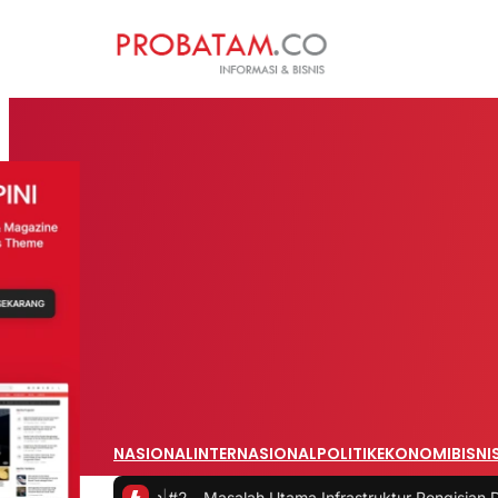
NASIONAL
INTERNASIONAL
POLITIK
EKONOMI
BISNI
umah
|
#2 -
Masalah Utama Infrastruktur Pengisian Daya untuk Mobil Li