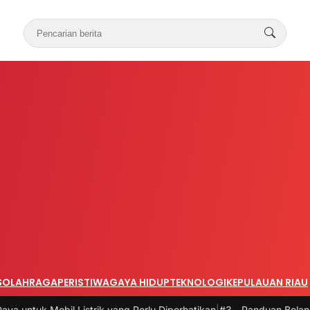
S
OLAHRAGA
PERISTIWA
GAYA HIDUP
TEKNOLOGI
KEPULAUAN RIAU
strik yang Perlu Diperhatikan
|
#3 -
Panduan Belanja Online Cerdas: P