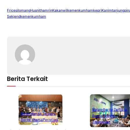
Fricesilomang
Husnithamrin
Kakanwilkemenkumhamkepri
Kanimtanjungpin
Sekjendkemenkumham
Berita Terkait
Batam
Berita Terbaru
Batam
Berita Terbaru
Berita Utama
Berita Utama
Peristiwa
Terpopuler