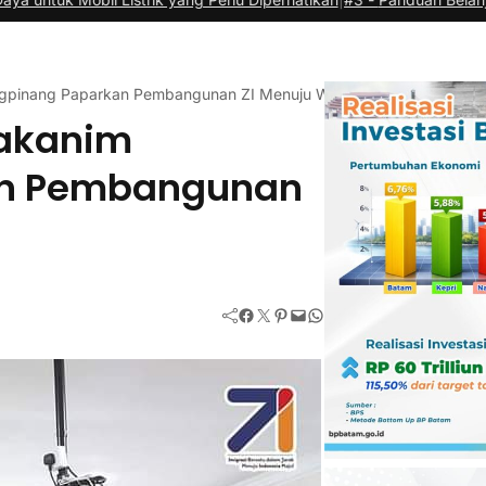
jungpinang Paparkan Pembangunan ZI Menuju WBK
Kakanim
an Pembangunan
Facebook
Twitter
Pinterest
Mail
WhatsApp