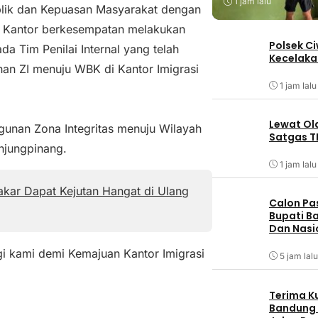
1 jam lalu
Publik dan Kepuasan Masyarakat dengan
la Kantor berkesempatan melakukan
Polsek C
a Tim Penilai Internal yang telah
Kecelaka
an ZI menuju WBK di Kantor Imigrasi
1 jam lalu
Lewat Ol
nan Zona Integritas menuju Wilayah
Satgas T
anjungpinang.
1 jam lalu
kar Dapat Kejutan Hangat di Ulang
Calon Pa
Bupati Ba
Dan Nasi
i kami demi Kemajuan Kantor Imigrasi
5 jam lalu
Terima K
Bandung