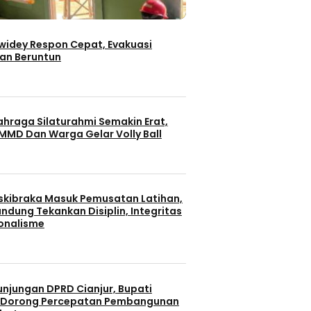
iwidey Respon Cepat, Evakuasi
an Beruntun
ahraga Silaturahmi Semakin Erat,
MMD Dan Warga Gelar Volly Ball
skibraka Masuk Pemusatan Latihan,
ndung Tekankan Disiplin, Integritas
onalisme
unjungan DPRD Cianjur, Bupati
 Dorong Percepatan Pembangunan