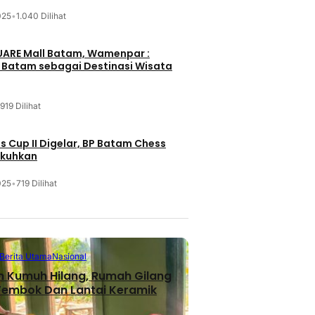
025
•
1.040 Dilihat
UARE Mall Batam, Wamenpar :
i Batam sebagai Destinasi Wisata
919 Dilihat
 Cup II Digelar, BP Batam Chess
ukuhkan
025
•
719 Dilihat
Berita Utama
Nasional
n Kumuh Hilang, Rumah Gilang
 Tembok Dan Lantai Keramik