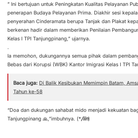
” Ini bertujuan untuk Peningkatan Kualitas Pelayanan 
penerapan Budaya Pelayanan Prima. Diakhir sesi kepa
penyerahan Cinderamata berupa Tanjak dan Plakat kepad
berkenan hadir dalam memberikan Penilaian Pembangun
Kelas I TPI Tanjungpinang,” ujarnya.
.
Ia memohon, dukungannya semua pihak dalam pembangu
Bebas dari Korupsi (WBK) Kantor Imigrasi Kelas I TPI T
Baca juga:
Di Balik Kesibukan Memimpin Batam, Amsa
Tahun ke-58
“Doa dan dukungan sahabat mido menjadi kekuatan bag
Tanjungpinang 🙏,”imbuhnya. (*
/iin
)