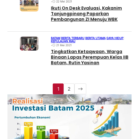
•
22 Mei 2021
Ikuti On Desk Evaluasi, Kakanim
Tanjungpinang Paparkan
Pembangunan ZI Menuju WBK
BATAM
|
BERITA TERBARU
|
BERITA UTAMA
|
GAYA HIDUP
|
KEPULAUAN RIAU
•
21 Mei 2021
Tingkatkan Ketaqwaan, Warga
Binaan Lapas Perempuan Kelas IIB
Batam, Rutin Yasinan
1
2