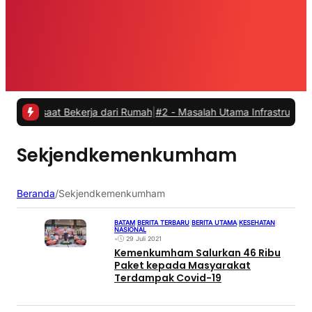
s saat Bekerja dari Rumah
|
#2 -
Masalah Utama Infrastruktur Pengis
Sekjendkemenkumham
Beranda
/
Sekjendkemenkumham
BATAM
|
BERITA TERBARU
|
BERITA UTAMA
|
KESEHATAN
|
NASIONAL
•
29 Juli 2021
Kemenkumham Salurkan 46 Ribu
Paket kepada Masyarakat
Terdampak Covid-19