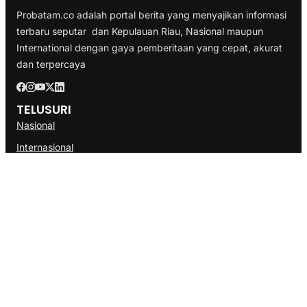
Probatam.co adalah portal berita yang menyajikan informasi
terbaru seputar dan Kepulauan Riau, Nasional maupun
International dengan gaya pemberitaan yang cepat, akurat
dan terpercaya
TELUSURI
Nasional
Internasional
Bisnis
Ekonomi
Politik
Olahraga
INFORMASI
Redaksi
Tentang Kami