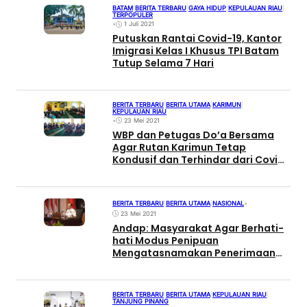
BATAM
|
BERITA TERBARU
|
GAYA HIDUP
|
KEPULAUAN RIAU
|
TERPOPULER
•
1 Juli 2021
Putuskan Rantai Covid-19, Kantor
Imigrasi Kelas I Khusus TPI Batam
Tutup Selama 7 Hari
BERITA TERBARU
|
BERITA UTAMA
|
KARIMUN
|
KEPULAUAN RIAU
•
23 Mei 2021
WBP dan Petugas Do’a Bersama
Agar Rutan Karimun Tetap
Kondusif dan Terhindar dari Covid-
19
BERITA TERBARU
|
BERITA UTAMA
|
NASIONAL
•
23 Mei 2021
Andap: Masyarakat Agar Berhati-
hati Modus Penipuan
Mengatasnamakan Penerimaan
CPNS Kemenkumham
BERITA TERBARU
|
BERITA UTAMA
|
KEPULAUAN RIAU
|
TANJUNG PINANG