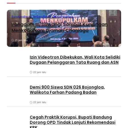
Bandung
Berita Terbaru
Berita Utama
Peristiwa
Pangdam III/Siliwangi Sambut Kunjungan
Menkopolkam Djamari Chaniago
21 jam lalu
Izin Videotron Dibekukan, Wali Kota Selidiki
Dugaan Pelanggaran Tata Ruang dan ASN
22 jam lalu
Demi 900 Siswa SDN 026 Bojongloa,
Walikota Farhan Padang Badan
22 jam lalu
Cegah Praktik Korupsi, Bupati Bandung
Dorong OPD Tindak Lanjuti Rekomendasi
KPK