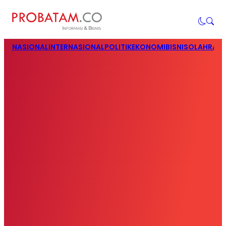
NASIONAL
INTERNASIONAL
POLITIK
EKONOMI
BISNIS
OLAHRAG