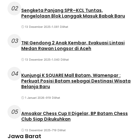
02
Sengketa Panjang SPR–KCL Tuntas,
Pengelolaan Blok Langgak Masuk Babak Baru
13 Desember 2025
•
1.081 Dilihat
03
TNI Gendong 2 Anak Kembar, Evakuasi Lintasi
Medan Rawan Longsor di Aceh
13 Desember 2025
•
1.040 Dilihat
04
Kunjungi K SQUARE Mall Batam, Wamenpar :
Perkuat Posisi Batam sebagai Destinasi Wisata
Belanja Baru
1 Januari 2026
•
919 Dilihat
05
Amsakar Chess Cup II Digelar, BP Batam Chess
Club Siap Dikukuhkan
13 Desember 2025
•
719 Dilihat
Jawa Barat