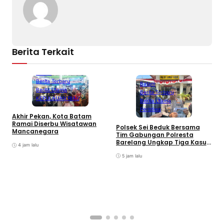
Berita Terkait
Batam
Berita Terbaru
Batam
Berita Utama
Berita Terbaru
KEPULAUAN RIAU
Berita Utama
Peristiwa
Akhir Pekan, Kota Batam
A
Ramai Diserbu Wisatawan
S
Polsek Sei Beduk Bersama
Mancanegara
D
Tim Gabungan Polresta
Barelang Ungkap Tiga Kasus
4 jam lalu
Curanmor
5 jam lalu