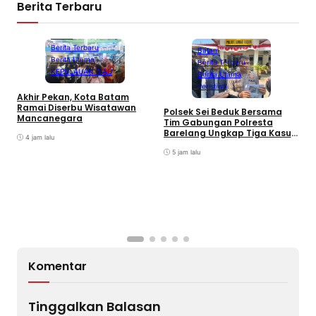
Berita Terbaru
Batam
Berita Terbaru
Batam
Berita Utama
Berita Terbaru
KEPULAUAN RIAU
Berita Utama
Peristiwa
Akhir Pekan, Kota Batam
A
Ramai Diserbu Wisatawan
S
Polsek Sei Beduk Bersama
Mancanegara
D
Tim Gabungan Polresta
Barelang Ungkap Tiga Kasus
4 jam lalu
Curanmor
5 jam lalu
Komentar
Tinggalkan Balasan