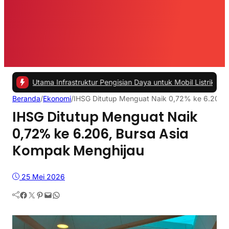
ama Infrastruktur Pengisian Daya untuk Mobil Listrik yang Perlu Dip
Beranda
/
Ekonomi
/
IHSG Ditutup Menguat Naik 0,72% ke 6.206,
IHSG Ditutup Menguat Naik
0,72% ke 6.206, Bursa Asia
Kompak Menghijau
25 Mei 2026
Facebook
Twitter
Pinterest
Mail
WhatsApp