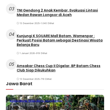
03
TNI Gendong 2 Anak Kembar, Evakuasi Lintasi
Medan Rawan Longsor di Aceh
13 Desember 2025
•
1.040 Dilihat
04
Kunjungi K SQUARE Mall Batam, Wamenpar :
Perkuat Posisi Batam sebagai Destinasi Wisata
Belanja Baru
1 Januari 2026
•
919 Dilihat
05
Amsakar Chess Cup II Digelar, BP Batam Chess
Club Siap Dikukuhkan
13 Desember 2025
•
719 Dilihat
Jawa Barat
Bandung
Berita Terbaru
Berita Utama
Peristiwa
Aplikasikan Pupuk Kosasih, Satgas Sektor 8