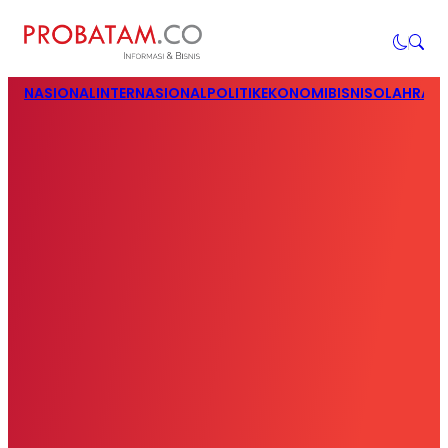
NASIONAL
INTERNASIONAL
POLITIK
EKONOMI
BISNIS
OLAHRAG