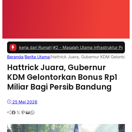
erja dari Rumah
|
#2 -
Masalah Utama Infrastruktur Pengisian Daya un
Beranda
/
Berita Utama
/
Hattrick Juara, Gubernur KDM Gelontorka
Hattrick Juara, Gubernur
KDM Gelontorkan Bonus Rp1
Miliar Bagi Persib Bandung
25 Mei 2026
Facebook
Twitter
Pinterest
Mail
WhatsApp