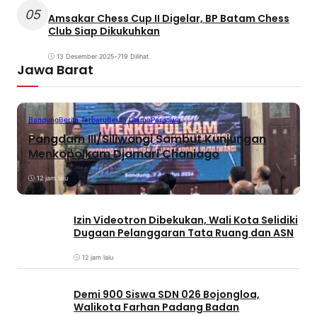
05
Amsakar Chess Cup II Digelar, BP Batam Chess
Club Siap Dikukuhkan
13 Desember 2025
•
719 Dilihat
Jawa Barat
Bandung
Berita Terbaru
Berita Utama
Peristiwa
Pangdam III/Siliwangi Sambut Kunjungan
Menkopolkam Djamari Chaniago
12 jam lalu
Izin Videotron Dibekukan, Wali Kota Selidiki
Dugaan Pelanggaran Tata Ruang dan ASN
12 jam lalu
Demi 900 Siswa SDN 026 Bojongloa,
Walikota Farhan Padang Badan