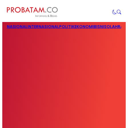
NASIONAL
INTERNASIONAL
POLITIK
EKONOMI
BISNIS
OLAHRAG