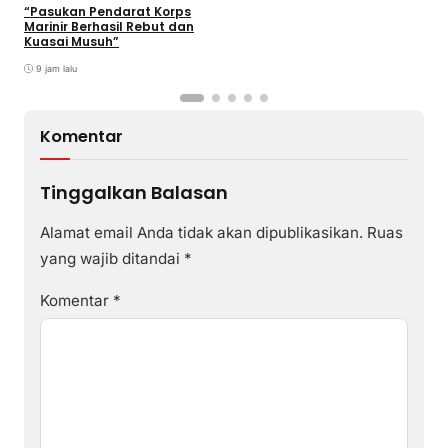
2026
“Pasukan Pendarat Korps
Marinir Berhasil Rebut dan
Kuasai Musuh”
9 jam lalu
Komentar
Tinggalkan Balasan
Alamat email Anda tidak akan dipublikasikan.
Ruas
yang wajib ditandai
*
Komentar
*