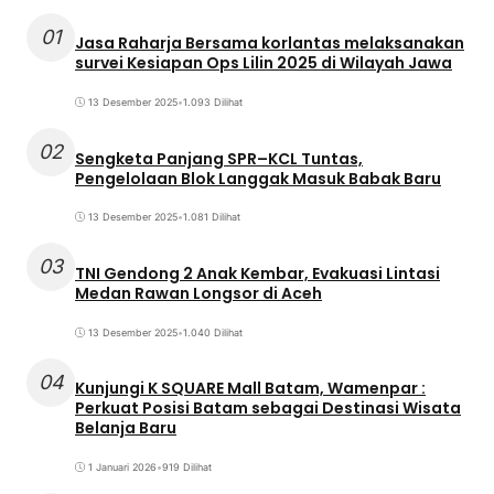
01
Jasa Raharja Bersama korlantas melaksanakan
survei Kesiapan Ops Lilin 2025 di Wilayah Jawa
13 Desember 2025
•
1.093 Dilihat
02
Sengketa Panjang SPR–KCL Tuntas,
Pengelolaan Blok Langgak Masuk Babak Baru
13 Desember 2025
•
1.081 Dilihat
03
TNI Gendong 2 Anak Kembar, Evakuasi Lintasi
Medan Rawan Longsor di Aceh
13 Desember 2025
•
1.040 Dilihat
04
Kunjungi K SQUARE Mall Batam, Wamenpar :
Perkuat Posisi Batam sebagai Destinasi Wisata
Belanja Baru
1 Januari 2026
•
919 Dilihat