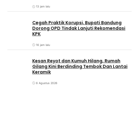
13 jam lalu
Cegah Praktik Korupsi, Bupati Bandung
Dorong OPD Tindak Lanjuti Rekomendasi
KPK
16 jam lalu
Kesan Reyot dan Kumuh Hilang, Rumah
Gilang Kini Berdinding Tembok Dan Lantai
Keramik
6 Agustus 2026