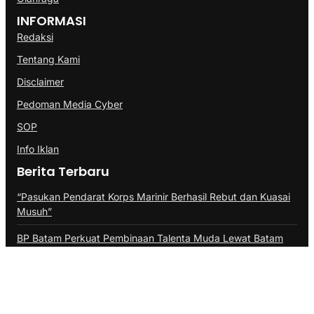
INFORMASI
Redaksi
Tentang Kami
Disclaimer
Pedoman Media Cyber
SOP
Info Iklan
Berita Terbaru
“Pasukan Pendarat Korps Marinir Berhasil Rebut dan Kuasai
Musuh”
BP Batam Perkuat Pembinaan Talenta Muda Lewat Batam
Prime International Grassroot Football sebagai Festival 2026
Pangdam III/Siliwangi Sambut Kunjungan Menkopolkam
Djamari Chaniago