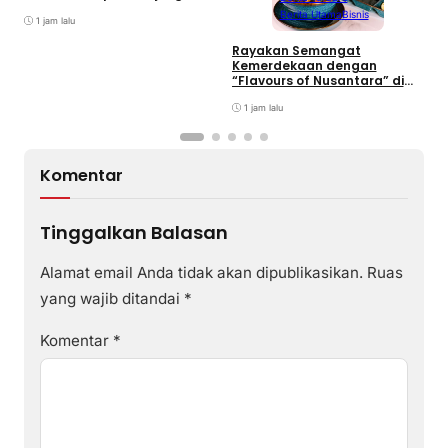
K
Lapas Batam, Bahas
Berita Utama
Bisnis
2
Overstaying dan KUHP Baru
1 jam lalu
Rayakan Semangat
Kemerdekaan dengan
“Flavours of Nusantara” di
Grand Mercure Batam
Centre
1 jam lalu
Komentar
Tinggalkan Balasan
Alamat email Anda tidak akan dipublikasikan.
Ruas
yang wajib ditandai
*
Komentar
*