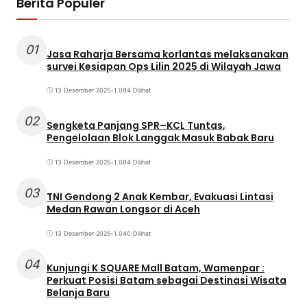
Berita Populer
01
Jasa Raharja Bersama korlantas melaksanakan
survei Kesiapan Ops Lilin 2025 di Wilayah Jawa
13 Desember 2025
•
1.094 Dilihat
02
Sengketa Panjang SPR–KCL Tuntas,
Pengelolaan Blok Langgak Masuk Babak Baru
13 Desember 2025
•
1.084 Dilihat
03
TNI Gendong 2 Anak Kembar, Evakuasi Lintasi
Medan Rawan Longsor di Aceh
13 Desember 2025
•
1.040 Dilihat
04
Kunjungi K SQUARE Mall Batam, Wamenpar :
Perkuat Posisi Batam sebagai Destinasi Wisata
Belanja Baru