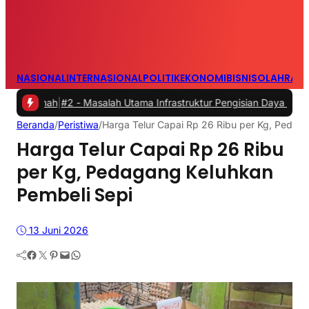
NASIONAL
INTERNASIONAL
POLITIK
EKONOMI
BISNIS
OLAHRAG
h
|
#2 -
Masalah Utama Infrastruktur Pengisian Daya untuk Mobil Listr
Beranda
/
Peristiwa
/
Harga Telur Capai Rp 26 Ribu per Kg, Pedag
Harga Telur Capai Rp 26 Ribu
per Kg, Pedagang Keluhkan
Pembeli Sepi
13 Juni 2026
Facebook
Twitter
Pinterest
Mail
WhatsApp