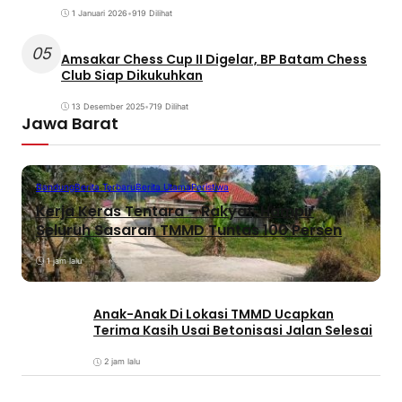
1 Januari 2026
•
919 Dilihat
05
Amsakar Chess Cup II Digelar, BP Batam Chess
Club Siap Dikukuhkan
13 Desember 2025
•
719 Dilihat
Jawa Barat
Bandung
Berita Terbaru
Berita Utama
Peristiwa
Kerja Keras Tentara – Rakyat, Hampir
Seluruh Sasaran TMMD Tuntas 100 Persen
1 jam lalu
Anak-Anak Di Lokasi TMMD Ucapkan
Terima Kasih Usai Betonisasi Jalan Selesai
2 jam lalu