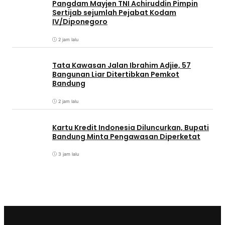
Pangdam Mayjen TNI Achiruddin Pimpin
Sertijab sejumlah Pejabat Kodam
IV/Diponegoro
2 jam lalu
Tata Kawasan Jalan Ibrahim Adjie, 57
Bangunan Liar Ditertibkan Pemkot
Bandung
2 jam lalu
Kartu Kredit Indonesia Diluncurkan, Bupati
Bandung Minta Pengawasan Diperketat
3 jam lalu