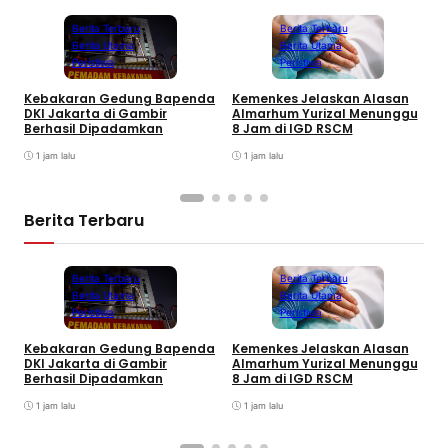
Berita Terbaru
Berita Terbaru
Berita Utama
Berita Utama
Peristiwa
Peristiwa
Kebakaran Gedung Bapenda
Kemenkes Jelaskan Alasan
E
DKI Jakarta di Gambir
Almarhum Yurizal Menunggu
U
Berhasil Dipadamkan
8 Jam di IGD RSCM
M
1 jam lalu
1 jam lalu
Berita Terbaru
Berita Terbaru
Berita Terbaru
Berita Utama
Berita Utama
Peristiwa
Peristiwa
Kebakaran Gedung Bapenda
Kemenkes Jelaskan Alasan
E
DKI Jakarta di Gambir
Almarhum Yurizal Menunggu
U
Berhasil Dipadamkan
8 Jam di IGD RSCM
M
1 jam lalu
1 jam lalu