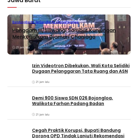
Jawa Barat
Bandung
Berita Terbaru
Berita Utama
Peristiwa
Pangdam III/Siliwangi Sambut Kunjungan
Menkopolkam Djamari Chaniago
21 jam lalu
Izin Videotron Dibekukan, Wali Kota Selidiki
Dugaan Pelanggaran Tata Ruang dan ASN
21 jam lalu
Demi 900 Siswa SDN 026 Bojongloa,
Walikota Farhan Padang Badan
21 jam lalu
Cegah Praktik Korupsi, Bupati Bandung
Dorong OPD Tindak Lanjuti Rekomendasi