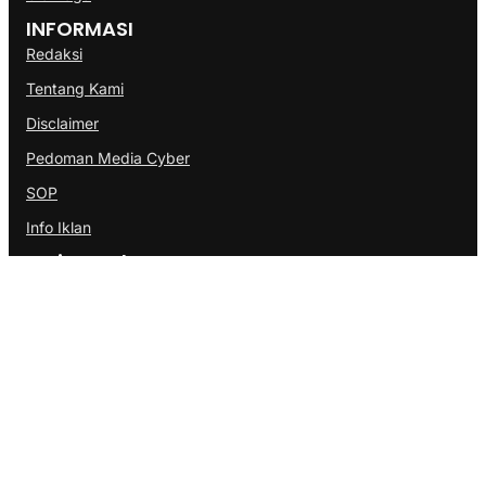
INFORMASI
Redaksi
Tentang Kami
Disclaimer
Pedoman Media Cyber
SOP
Info Iklan
Berita Terbaru
Kebakaran Gedung Bapenda DKI Jakarta di Gambir Berhasil
Dipadamkan
Kemenkes Jelaskan Alasan Almarhum Yurizal Menunggu 8
Jam di IGD RSCM
Erick Thohir Janjikan Evaluasi Usai Timnas Indonesia Gagal
Melaju di Piala AFF 2026