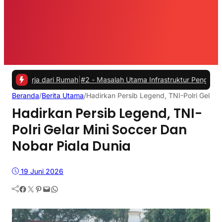
ja dari Rumah
|
#2 -
Masalah Utama Infrastruktur Pengisian Daya untu
Beranda
/
Berita Utama
/
Hadirkan Persib Legend, TNI-Polri Gelar 
Hadirkan Persib Legend, TNI-
Polri Gelar Mini Soccer Dan
Nobar Piala Dunia
19 Juni 2026
Facebook
Twitter
Pinterest
Mail
WhatsApp