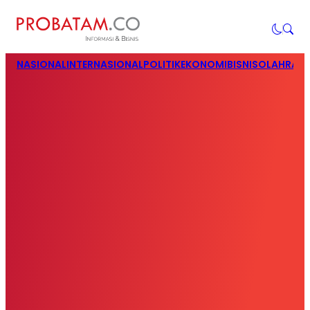
NASIONAL
INTERNASIONAL
POLITIK
EKONOMI
BISNIS
OLAHRAG