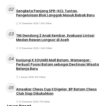
02
Sengketa Panjang SPR–KCL Tuntas,
Pengelolaan Blok Langgak Masuk Babak Baru
13 Desember 2025
•
1.081 Dilihat
03
TNI Gendong 2 Anak Kembar, Evakuasi Lintasi
Medan Rawan Longsor di Aceh
13 Desember 2025
•
1.040 Dilihat
04
Kunjungi K SQUARE Mall Batam, Wamenpar :
Perkuat Posisi Batam sebagai Destinasi Wisata
Belanja Baru
1 Januari 2026
•
919 Dilihat
05
Amsakar Chess Cup II Digelar, BP Batam Chess
Club Siap Dikukuhkan
13 Desember 2025
•
719 Dilihat