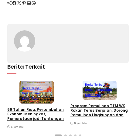
Facebook
Twitter
Pinterest
Mail
WhatsApp
Berita Terkait
Berita Terbaru
Berita Terbaru
Berita Utama
Bisnis
Berita Utama
Kabar Riau
Kabar Riau
Program Pemulihan TTM WK
M
69 Tahun Riau: Pertumbuhan
Rokan Terus Berjalan, Dorong
T
Ekonomi Meningkat,
Pemulihan Lingkungan dan
S
Pemerataan jadi Tantangan
Manfaat Ekonomi Daerah
8 jam lalu
6 jam lalu