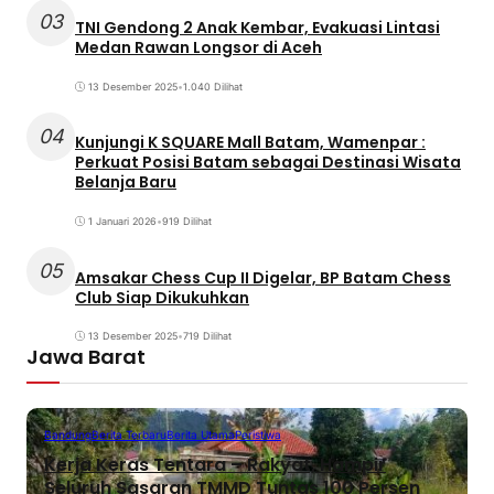
03
TNI Gendong 2 Anak Kembar, Evakuasi Lintasi
Medan Rawan Longsor di Aceh
13 Desember 2025
•
1.040 Dilihat
04
Kunjungi K SQUARE Mall Batam, Wamenpar :
Perkuat Posisi Batam sebagai Destinasi Wisata
Belanja Baru
1 Januari 2026
•
919 Dilihat
05
Amsakar Chess Cup II Digelar, BP Batam Chess
Club Siap Dikukuhkan
13 Desember 2025
•
719 Dilihat
Jawa Barat
Bandung
Berita Terbaru
Berita Utama
Peristiwa
Kerja Keras Tentara – Rakyat, Hampir
Seluruh Sasaran TMMD Tuntas 100 Persen