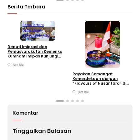
Berita Terbaru
Batam
Berita Terbaru
Berita Utama
KEPULAUAN RIAU
Deputi Imigrasi dan
W
Pemasyarakatan Kemenko
Batam
S
Kumham Imipas Kunjungi
Berita Terbaru
K
Lapas Batam, Bahas
Berita Utama
Bisnis
2
Overstaying dan KUHP Baru
1 jam lalu
Rayakan Semangat
Kemerdekaan dengan
“Flavours of Nusantara” di
Grand Mercure Batam
Centre
1 jam lalu
Komentar
Tinggalkan Balasan