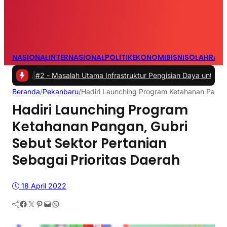
NASIONAL
INTERNASIONAL
POLITIK
EKONOMI
BISNIS
OLAHRAG
#2 -
Masalah Utama Infrastruktur Pengisian Daya untuk Mobil Listrik 
Beranda
/
Pekanbaru
/
Hadiri Launching Program Ketahanan Pangan
Hadiri Launching Program
Ketahanan Pangan, Gubri
Sebut Sektor Pertanian
Sebagai Prioritas Daerah
18 April 2022
Facebook
Twitter
Pinterest
Mail
WhatsApp