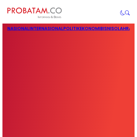
NASIONAL
INTERNASIONAL
POLITIK
EKONOMI
BISNIS
OLAHRAG