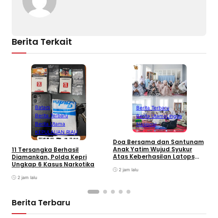
Berita Terkait
Batam
Berita Terbaru
S
Berita Terbaru
Berita Utama
Lingga
P
Berita Utama
Nasional
P
KEPULAUAN RIAU
d
Doa Bersama dan Santunam
Anak Yatim Wujud Syukur
11 Tersangka Berhasil
Atas Keberhasilan Latops
Diamankan, Polda Kepri
Terintegrasi dan
Ungkap 6 Kasus Narkotika
Pembaretam Warga
2 jam lalu
Kehormatan Korps Marinir
2 jam lalu
Berita Terbaru