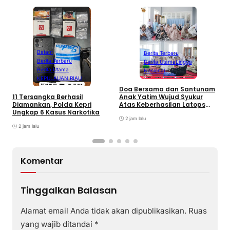
Batam
Berita Terbaru
S
Berita Terbaru
Berita Utama
Lingga
P
Berita Utama
Nasional
P
KEPULAUAN RIAU
d
Doa Bersama dan Santunam
Anak Yatim Wujud Syukur
11 Tersangka Berhasil
Atas Keberhasilan Latops
Diamankan, Polda Kepri
Terintegrasi dan
Ungkap 6 Kasus Narkotika
Pembaretam Warga
2 jam lalu
Kehormatan Korps Marinir
2 jam lalu
Komentar
Tinggalkan Balasan
Alamat email Anda tidak akan dipublikasikan.
Ruas
yang wajib ditandai
*