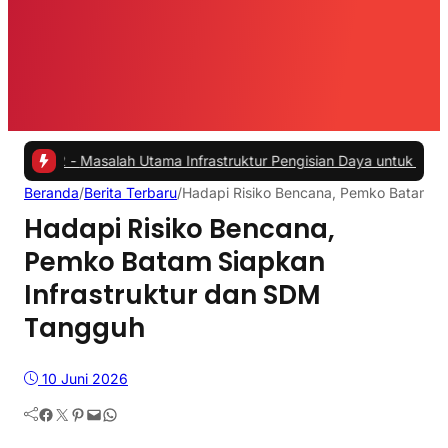
Masalah Utama Infrastruktur Pengisian Daya untuk Mobil Listrik yang
Beranda
/
Berita Terbaru
/
Hadapi Risiko Bencana, Pemko Batam S
Hadapi Risiko Bencana,
Pemko Batam Siapkan
Infrastruktur dan SDM
Tangguh
10 Juni 2026
Facebook
Twitter
Pinterest
Mail
WhatsApp