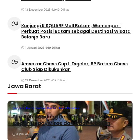
13 Desember 2025
•
1.040 Dilihat
04
Kunjungi K SQUARE Mall Batam, Wamenpar :
Perkuat Posisi Batam sebagai Destinasi Wisata
Belanja Baru
1 Januari 2026
•
919 Dilihat
05
Amsakar Chess Cup II Digelar, BP Batam Chess
Club Siap Dikukuhkan
13 Desember 2025
•
719 Dilihat
Jawa Barat
Bandung
Berita Terbaru
Berita Utama
Peristiwa
Pemkab Bandung Perkuat Patroli Malam,
Cegah Begal, Miras dan Obat-Obatan
3 jam lalu