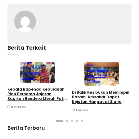
Berita Terkait
Batam
Batam
Berita Terbaru
Berita Terbaru
Berita Utama
Berita Utama
Peristiwa
Peristiwa
Kepala Bapenda Kepulauan
Di Balik Kesibukan Memimpin
Riau Bersama Jajaran
P
Batam, Amsakar Dapat
Bagikan Bendera Merah Putih
P
Kejutan Hangat di Ulang
Ke Wajib Pajak Kendaraan
A
Tahun ke-58
Bermotor di Kantor Samsat
8 menit lalu
A
1 jam lalu
P
Berita Terbaru