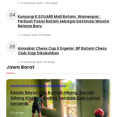
13 Desember 2025
•
1.040 Dilihat
04
Kunjungi K SQUARE Mall Batam, Wamenpar :
Perkuat Posisi Batam sebagai Destinasi Wisata
Belanja Baru
1 Januari 2026
•
919 Dilihat
05
Amsakar Chess Cup II Digelar, BP Batam Chess
Club Siap Dikukuhkan
13 Desember 2025
•
719 Dilihat
Jawa Barat
Bandung
Berita Terbaru
Berita Utama
Nasional
Kesan Reyot dan Kumuh Hilang, Rumah
Gilang Kini Berdinding Tembok Dan Lantai
Keramik
1 jam lalu