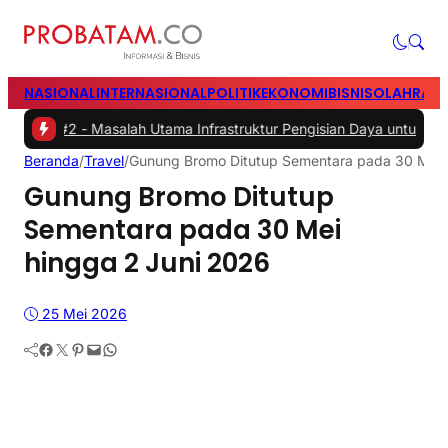
NASIONAL
INTERNASIONAL
POLITIK
EKONOMI
BISNIS
OLAHRAG
#2 -
Masalah Utama Infrastruktur Pengisian Daya untuk Mobil Listrik 
Beranda
/
Travel
/
Gunung Bromo Ditutup Sementara pada 30 Mei 
Gunung Bromo Ditutup
Sementara pada 30 Mei
hingga 2 Juni 2026
25 Mei 2026
Facebook
Twitter
Pinterest
Mail
WhatsApp