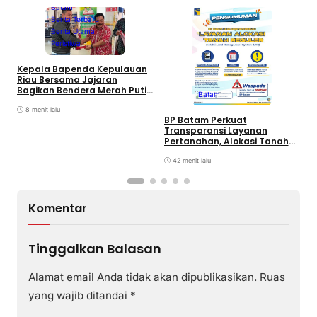
Batam
Berita Terbaru
Berita Utama
Peristiwa
Kepala Bapenda Kepulauan
D
Riau Bersama Jajaran
B
Bagikan Bendera Merah Putih
Batam
K
Ke Wajib Pajak Kendaraan
T
Bermotor di Kantor Samsat
8 menit lalu
BP Batam Perkuat
Transparansi Layanan
Pertanahan, Alokasi Tanah
Reguler Segera Hadir Melalui
LMS
42 menit lalu
Komentar
Tinggalkan Balasan
Alamat email Anda tidak akan dipublikasikan.
Ruas
yang wajib ditandai
*