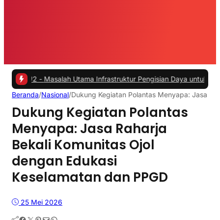
 -
Masalah Utama Infrastruktur Pengisian Daya untuk Mobil Listrik y
Beranda
/
Nasional
/
Dukung Kegiatan Polantas Menyapa: Jasa Rah
Dukung Kegiatan Polantas
Menyapa: Jasa Raharja
Bekali Komunitas Ojol
dengan Edukasi
Keselamatan dan PPGD
25 Mei 2026
Facebook
Twitter
Pinterest
Mail
WhatsApp