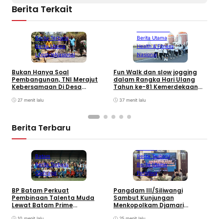
Berita Terkait
Berita Terbaru
Berita Terbaru
Berita Utama
Berita Utama
Health & Fitness
Lifestyle
Nasional
Nasional
Bukan Hanya Soal
Fun Walk dan slow jogging
T
Pembangunan, TNI Merajut
dalam Rangka Hari Ulang
M
Kebersamaan Di Desa
Tahun ke-81 Kemerdekaan
D
Watuduwur
Republik Indonesia
27 menit lalu
37 menit lalu
Berita Terbaru
Bandung
Batam
Berita Terbaru
Berita Terbaru
Berita Utama
Olahraga
Peristiwa
B
BP Batam Perkuat
Pangdam III/Siliwangi
P
Pembinaan Talenta Muda
Sambut Kunjungan
K
Lewat Batam Prime
Menkopolkam Djamari
W
International Grassroot
Chaniago
10 menit lalu
25 menit lalu