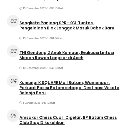
13 Desember 2025
•
1.093 Dilihat
02
Sengketa Panjang SPR–KCL Tuntas,
Pengelolaan Blok Langgak Masuk Babak Baru
13 Desember 2025
•
1.081 Dilihat
03
TNI Gendong 2 Anak Kembar, Evakuasi Lintasi
Medan Rawan Longsor di Aceh
13 Desember 2025
•
1.040 Dilihat
04
Kunjungi K SQUARE Mall Batam, Wamenpar :
Perkuat Posisi Batam sebagai Destinasi Wisata
Belanja Baru
1 Januari 2026
•
919 Dilihat
05
Amsakar Chess Cup II Digelar, BP Batam Chess
Club Siap Dikukuhkan