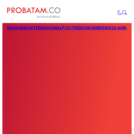
NASIONAL
INTERNASIONAL
POLITIK
EKONOMI
BISNIS
OLAHRAG