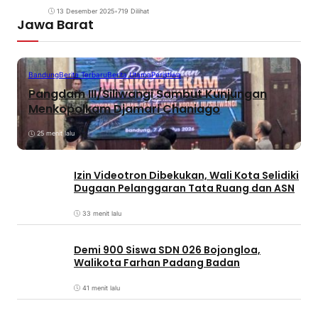
13 Desember 2025
•
719 Dilihat
Jawa Barat
Bandung
Berita Terbaru
Berita Utama
Peristiwa
Pangdam III/Siliwangi Sambut Kunjungan
Menkopolkam Djamari Chaniago
25 menit lalu
Izin Videotron Dibekukan, Wali Kota Selidiki
Dugaan Pelanggaran Tata Ruang dan ASN
33 menit lalu
Demi 900 Siswa SDN 026 Bojongloa,
Walikota Farhan Padang Badan
41 menit lalu