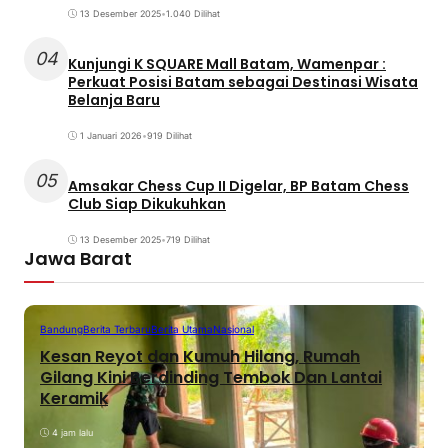
13 Desember 2025
•
1.040 Dilihat
04
Kunjungi K SQUARE Mall Batam, Wamenpar :
Perkuat Posisi Batam sebagai Destinasi Wisata
Belanja Baru
1 Januari 2026
•
919 Dilihat
05
Amsakar Chess Cup II Digelar, BP Batam Chess
Club Siap Dikukuhkan
13 Desember 2025
•
719 Dilihat
Jawa Barat
Bandung
Berita Terbaru
Berita Utama
Nasional
Kesan Reyot dan Kumuh Hilang, Rumah
Gilang Kini Berdinding Tembok Dan Lantai
Keramik
4 jam lalu