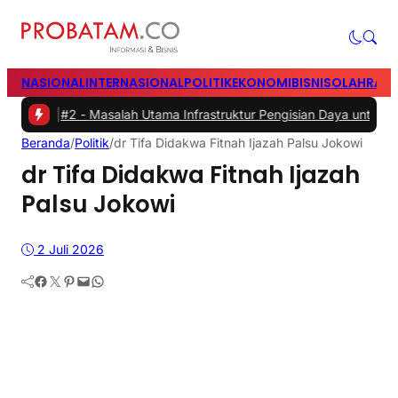
NASIONAL
INTERNASIONAL
POLITIK
EKONOMI
BISNIS
OLAHRAG
#2 -
Masalah Utama Infrastruktur Pengisian Daya untuk Mobil Listrik 
Beranda
/
Politik
/
dr Tifa Didakwa Fitnah Ijazah Palsu Jokowi
dr Tifa Didakwa Fitnah Ijazah
Palsu Jokowi
2 Juli 2026
Facebook
Twitter
Pinterest
Mail
WhatsApp