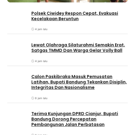
Polsek Ciwidey Respon Cepat, Evakuasi
Kecelakaan Beruntun
4 jam lalu
Lewat Olahraga Silaturahmi Semakin Erat,
Satgas TMMD Dan Warga Gelar Volly Ball
4 jam lalu
Calon Paskibraka Masuk Pemusatan
Latihan, Bupati Bandung Tekankan Disiplin,
Integritas Dan Nasionalisme
8 jam lalu
Terima Kunjungan DPRD Cianjur, Bupati
Bandung Dorong Percepatan
Pembangunan Jalan Perbatasan