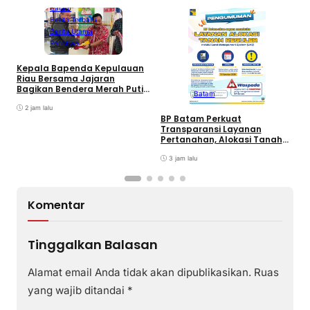
Batam
Berita Terbaru
Berita Utama
Peristiwa
Kepala Bapenda Kepulauan
D
Riau Bersama Jajaran
B
Bagikan Bendera Merah Putih
Batam
K
Ke Wajib Pajak Kendaraan
T
Bermotor di Kantor Samsat
2 jam lalu
BP Batam Perkuat
Transparansi Layanan
Pertanahan, Alokasi Tanah
Reguler Segera Hadir Melalui
LMS
3 jam lalu
Komentar
Tinggalkan Balasan
Alamat email Anda tidak akan dipublikasikan.
Ruas
yang wajib ditandai
*