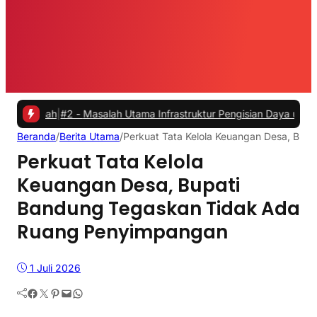
h
|
#2 -
Masalah Utama Infrastruktur Pengisian Daya untuk Mobil Listr
Beranda
/
Berita Utama
/
Perkuat Tata Kelola Keuangan Desa, Bu
Perkuat Tata Kelola
Keuangan Desa, Bupati
Bandung Tegaskan Tidak Ada
Ruang Penyimpangan
1 Juli 2026
Facebook
Twitter
Pinterest
Mail
WhatsApp