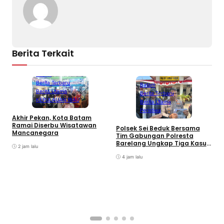
Berita Terkait
Batam
Berita Terbaru
Batam
Berita Utama
Berita Terbaru
KEPULAUAN RIAU
Berita Utama
Peristiwa
Akhir Pekan, Kota Batam
A
Ramai Diserbu Wisatawan
S
Polsek Sei Beduk Bersama
Mancanegara
D
Tim Gabungan Polresta
Barelang Ungkap Tiga Kasus
2 jam lalu
Curanmor
4 jam lalu