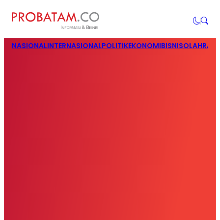
NASIONAL
INTERNASIONAL
POLITIK
EKONOMI
BISNIS
OLAHRAG