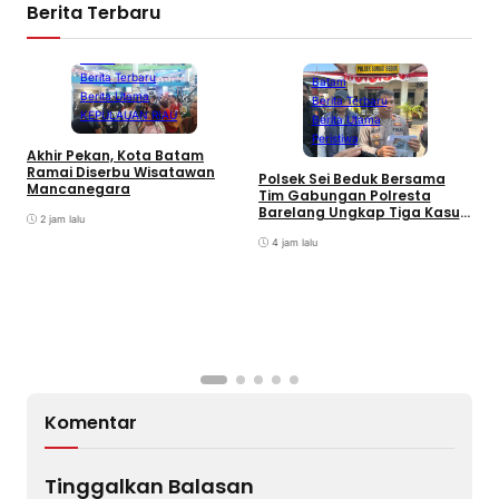
Berita Terbaru
Batam
Berita Terbaru
Batam
Berita Utama
Berita Terbaru
KEPULAUAN RIAU
Berita Utama
Peristiwa
Akhir Pekan, Kota Batam
A
Ramai Diserbu Wisatawan
S
Polsek Sei Beduk Bersama
Mancanegara
D
Tim Gabungan Polresta
Barelang Ungkap Tiga Kasus
2 jam lalu
Curanmor
4 jam lalu
Komentar
Tinggalkan Balasan