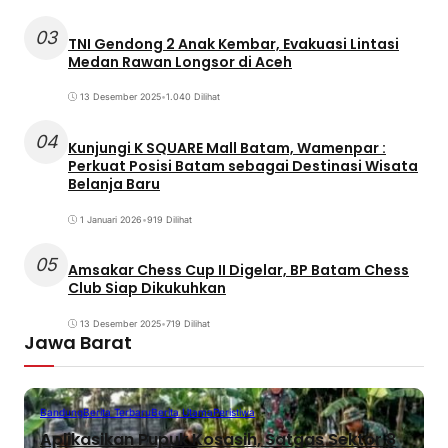
03
TNI Gendong 2 Anak Kembar, Evakuasi Lintasi
Medan Rawan Longsor di Aceh
13 Desember 2025
•
1.040 Dilihat
04
Kunjungi K SQUARE Mall Batam, Wamenpar :
Perkuat Posisi Batam sebagai Destinasi Wisata
Belanja Baru
1 Januari 2026
•
919 Dilihat
05
Amsakar Chess Cup II Digelar, BP Batam Chess
Club Siap Dikukuhkan
13 Desember 2025
•
719 Dilihat
Jawa Barat
Bandung
Berita Terbaru
Berita Utama
Peristiwa
Aplikasikan Pupuk Kosasih, Satgas Sektor 8