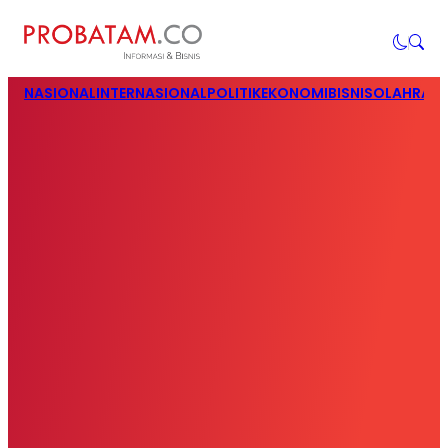
NASIONAL
INTERNASIONAL
POLITIK
EKONOMI
BISNIS
OLAHRAG