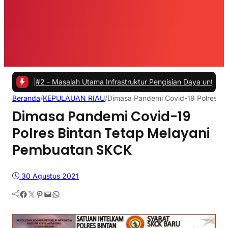
2 -
Masalah Utama Infrastruktur Pengisian Daya untuk Mobil Listrik y
Beranda
/
KEPULAUAN RIAU
/
Dimasa Pandemi Covid-19 Polres B
Dimasa Pandemi Covid-19
Polres Bintan Tetap Melayani
Pembuatan SKCK
30 Agustus 2021
Facebook
Twitter
Pinterest
Mail
WhatsApp