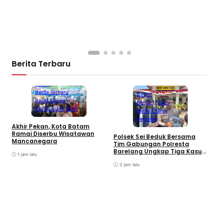
Berita Terbaru
Batam
Berita Terbaru
Batam
Berita Utama
Berita Terbaru
KEPULAUAN RIAU
Berita Utama
Peristiwa
Akhir Pekan, Kota Batam
A
Ramai Diserbu Wisatawan
S
Polsek Sei Beduk Bersama
Mancanegara
D
Tim Gabungan Polresta
Barelang Ungkap Tiga Kasus
1 jam lalu
Curanmor
3 jam lalu