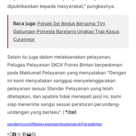
dipublikasikan kepada masyarakat,” pungkasnya.
Baca juga:
Polsek Sei Beduk Bersama Tim
Gabungan Polresta Barelang Ungkap Tiga Kasus
Curanmor
Selain itu juga dalam melaksanakan pelayanan,
Petugas Pelayanan SKCK Polres Bintan berpedoman
pada Maklumat Pelayanan yang menyatakan “Dengan
ini kami menyatakan sanggup menyelenggarakan
pelayanan sesuai Standar Pelayanan yang telah
ditetapkan, dan apabila tidak menepati janji ini, kami
siap menerima sangsi sesuai peraturan perundang-
undangan yang berlaku”. (
*/zel
)
pandemicovid19
pelayananpembuatanskck
Polresbintan
Facebook
Twitter
Pinterest
Mail
WhatsApp