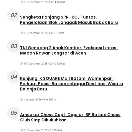
13 Desember 2025
•
1.094 Dilihat
02
Sengketa Panjang SPR–KCL Tuntas,
Pengelolaan Blok Langgak Masuk Babak Baru
13 Desember 2025
•
1.081 Dilihat
03
TNI Gendong 2 Anak Kembar, Evakuasi Lintasi
Medan Rawan Longsor di Aceh
13 Desember 2025
•
1.040 Dilihat
04
Kunjungi K SQUARE Mall Batam, Wamenpar :
Perkuat Posisi Batam sebagai Destinasi Wisata
Belanja Baru
1 Januari 2026
•
919 Dilihat
05
Amsakar Chess Cup II Digelar, BP Batam Chess
Club Siap Dikukuhkan
13 Desember 2025
•
719 Dilihat