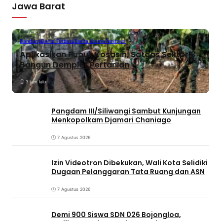
Jawa Barat
Bandung
Berita Terbaru
Berita Utama
Peristiwa
Aplikasikan Pupuk Kosasih, Satgas Sektor 8
Bangun Demplot Pertanian
3 jam lalu
Pangdam III/Siliwangi Sambut Kunjungan
Menkopolkam Djamari Chaniago
7 Agustus 2026
Izin Videotron Dibekukan, Wali Kota Selidiki
Dugaan Pelanggaran Tata Ruang dan ASN
7 Agustus 2026
Demi 900 Siswa SDN 026 Bojongloa,