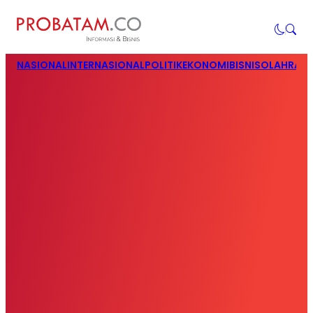
NASIONAL
INTERNASIONAL
POLITIK
EKONOMI
BISNIS
OLAHRAG