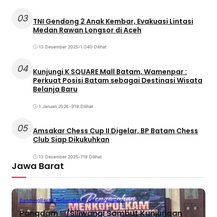
03
TNI Gendong 2 Anak Kembar, Evakuasi Lintasi
Medan Rawan Longsor di Aceh
13 Desember 2025
•
1.040 Dilihat
04
Kunjungi K SQUARE Mall Batam, Wamenpar :
Perkuat Posisi Batam sebagai Destinasi Wisata
Belanja Baru
1 Januari 2026
•
919 Dilihat
05
Amsakar Chess Cup II Digelar, BP Batam Chess
Club Siap Dikukuhkan
13 Desember 2025
•
719 Dilihat
Jawa Barat
Bandung
Berita Terbaru
Berita Utama
Peristiwa
Pangdam III/Siliwangi Sambut Kunjungan