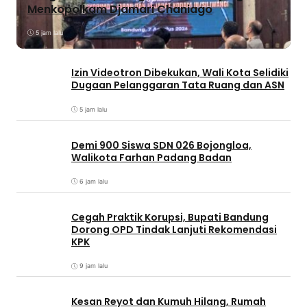
Menkopolkam Djamari Chaniago
5 jam lalu
Izin Videotron Dibekukan, Wali Kota Selidiki
Dugaan Pelanggaran Tata Ruang dan ASN
5 jam lalu
Demi 900 Siswa SDN 026 Bojongloa,
Walikota Farhan Padang Badan
6 jam lalu
Cegah Praktik Korupsi, Bupati Bandung
Dorong OPD Tindak Lanjuti Rekomendasi
KPK
9 jam lalu
Kesan Reyot dan Kumuh Hilang, Rumah