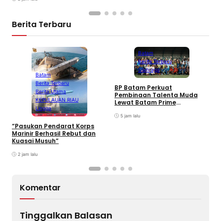
Berita Terbaru
Batam
Berita Terbaru
Olahraga
Batam
Berita Terbaru
BP Batam Perkuat
P
Berita Utama
Pembinaan Talenta Muda
S
KEPULAUAN RIAU
Lewat Batam Prime
M
Lingga
International Grassroot
C
Football sebagai Festival
5 jam lalu
2026
“Pasukan Pendarat Korps
Marinir Berhasil Rebut dan
Kuasai Musuh”
2 jam lalu
Komentar
Tinggalkan Balasan