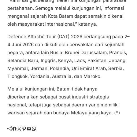
“Kami sangat senang menerima kunjungan para atase
pertahanan. Semoga melalui kunjungan ini, informasi
mengenai sejarah Kota Batam dapat semakin dikenal
oleh masyarakat internasional,” katanya.
Defence Attaché Tour (DAT) 2026 berlangsung pada 2–
4 Juni 2026 dan diikuti oleh perwakilan dari sejumlah
negara, antara lain Rusia, Brunei Darussalam, Prancis,
Selandia Baru, Inggris, Kenya, Laos, Pakistan, Jepang,
Myanmar, Jerman, Polandia, Uni Emirat Arab, Serbia,
Tiongkok, Yordania, Australia, dan Maroko.
Melalui kunjungan ini, Batam tidak hanya
diperkenalkan sebagai pusat industri strategis
nasional, tetapi juga sebagai daerah yang memiliki
warisan sejarah dan budaya Melayu yang kaya. (*)
Facebook
Twitter
Pinterest
Mail
WhatsApp