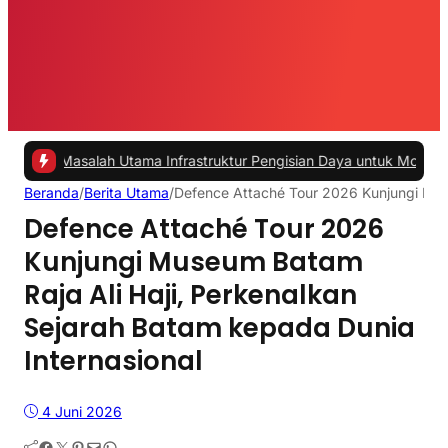
asalah Utama Infrastruktur Pengisian Daya untuk Mobil Listrik yang 
Beranda
/
Berita Utama
/
Defence Attaché Tour 2026 Kunjungi Muse
Defence Attaché Tour 2026
Kunjungi Museum Batam
Raja Ali Haji, Perkenalkan
Sejarah Batam kepada Dunia
Internasional
4 Juni 2026
Facebook
Twitter
Pinterest
Mail
WhatsApp