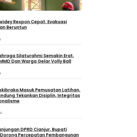
iwidey Respon Cepat, Evakuasi
an Beruntun
u
ahraga Silaturahmi Semakin Erat,
MMD Dan Warga Gelar Volly Ball
u
skibraka Masuk Pemusatan Latihan,
ndung Tekankan Disiplin, Integritas
Batam
Berita Terbaru
onalisme
Berita Utama
KEPULAUAN RIAU
Bandu
lu
Tanjung Pinang
Berita
erbaru
PWI Dorong Penguatan
unjungan DPRD Cianjur, Bupati
Kesan Reyot
Keterbukaan Informasi pada
 Dorong Percepatan Pembangunan
Rumah Gilan