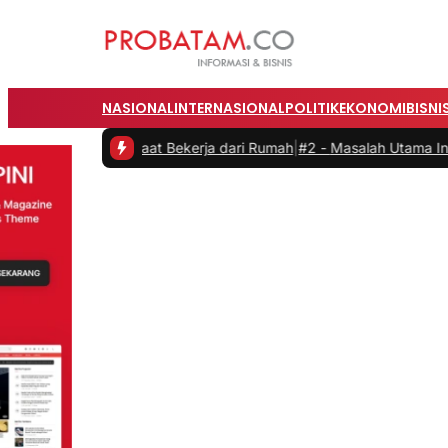
NASIONAL
INTERNASIONAL
POLITIK
EKONOMI
BISNI
as saat Bekerja dari Rumah
|
#2 -
Masalah Utama Infrastruktur Pengis