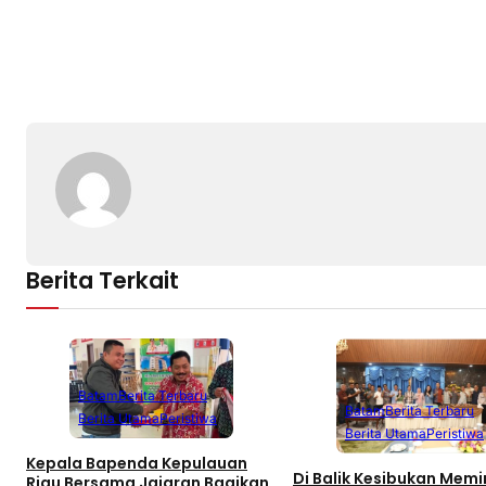
Berita Terkait
Batam
Berita Terbaru
Batam
Berita Terbaru
Berita Utama
Peristiwa
Berita Utama
Peristiwa
Kepala Bapenda Kepulauan
Di Balik Kesibukan Mem
Riau Bersama Jajaran Bagikan