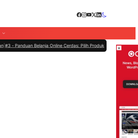
elanja Online Cerdas: Pilih Produk dengan Bijak dan Hindari Penipu
×