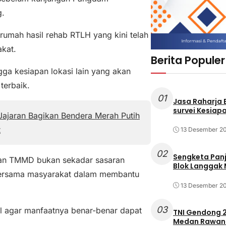
g.
umah hasil rehab RTLH yang kini telah
kat.
Berita Populer
ngga kesiapan lokasi lain yang akan
terbaik.
01
Jasa Raharja
survei Kesiapa
ajaran Bagikan Bendera Merah Putih
t
13 Desember 2
02
Sengketa Pan
unan TMMD bukan sekadar sasaran
Blok Langgak
 bersama masyarakat dalam membantu
13 Desember 2
03
al agar manfaatnya benar-benar dapat
TNI Gendong 2
Medan Rawan 