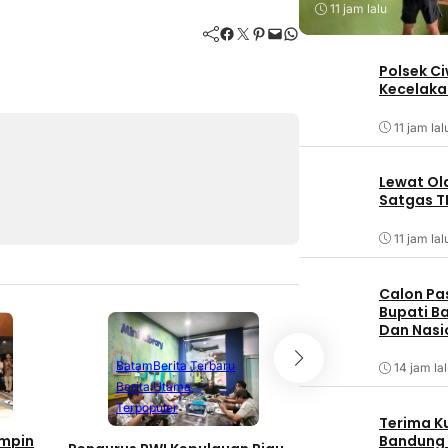
11 jam lalu
Facebook
Twitter
Pinterest
Mail
WhatsApp
Polsek C
Kecelaka
11 jam lal
Lewat Ol
Satgas T
11 jam lal
Calon Pa
Bupati Ba
Dan Nasi
Batam
Berita Terbaru
14 jam la
Berita Utama
Batam
Berita T
Terpopuler
Berita Utama
Terima K
Bandung
impin