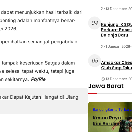
13 Desember 2
apat menunjukkan hasil terbaik dari
 penting adalah manfaatnya benar-
04
Kunjungi K SQ
ei 2026.
Perkuat Posis
Belanja Baru
perlihatkan semangat pengabdian
1 Januari 2026
•
05
Amsakar Chess
, tampak keseriusan Satgas dalam
Club Siap Dik
 selesai tepat waktu, tetapi juga
n sekitarnya.
Pb/Rie
13 Desember 2
Jawa Barat
kar Dapat Kejutan Hangat di Ulang
Bandung
Berita Terbaru
Kesan Reyot da
Kini Berdinding