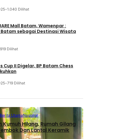
025
•
1.040 Dilihat
UARE Mall Batam, Wamenpar :
i Batam sebagai Destinasi Wisata
919 Dilihat
 Cup II Digelar, BP Batam Chess
ukuhkan
025
•
719 Dilihat
Berita Utama
Nasional
n Kumuh Hilang, Rumah Gilang
 Tembok Dan Lantai Keramik