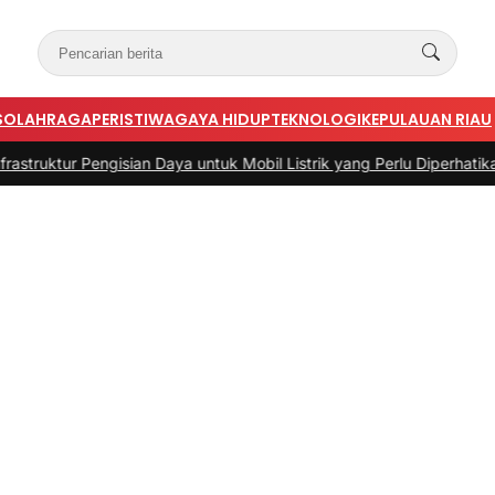
S
OLAHRAGA
PERISTIWA
GAYA HIDUP
TEKNOLOGI
KEPULAUAN RIAU
ian Daya untuk Mobil Listrik yang Perlu Diperhatikan
|
#3 -
Panduan B