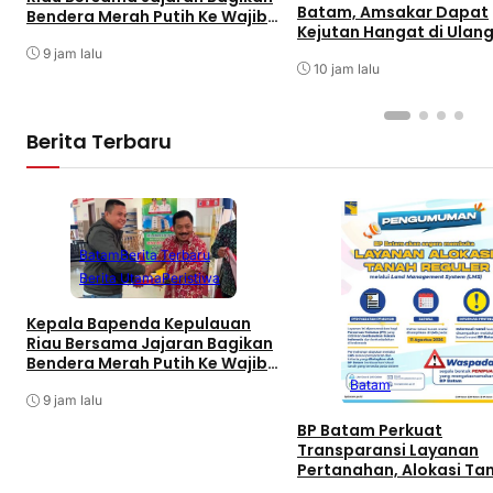
Batam, Amsakar Dapat
Bendera Merah Putih Ke Wajib
Kejutan Hangat di Ulan
Pajak Kendaraan Bermotor di
ke-58
Kantor Samsat
9 jam lalu
10 jam lalu
Berita Terbaru
Batam
Berita Terbaru
Berita Utama
Peristiwa
Kepala Bapenda Kepulauan
Riau Bersama Jajaran Bagikan
Bendera Merah Putih Ke Wajib
Pajak Kendaraan Bermotor di
Batam
Kantor Samsat
9 jam lalu
BP Batam Perkuat
Transparansi Layanan
Pertanahan, Alokasi Ta
Reguler Segera Hadir Me