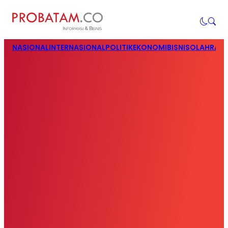
NASIONAL
INTERNASIONAL
POLITIK
EKONOMI
BISNIS
OLAHRAG