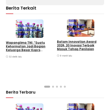
Berita Terkait
Batam
Berita Terbaru
Berita Terbaru
Berita Utama
Berita Utama
Lingga
Terpopuler
Nasional
C
Batam Innovation Award
P
Wapanglima TNI: “Suatu
2026, 20 Inovasi Terbaik
P
Kehormatan Jadi Bagian
Masuk Tahap Penilaian
Keluarga Besar Koprs
Marinir”
9 menit lalu
32 detik lalu
Berita Terbaru
Batam
Berita Terbaru
Berita Terbaru