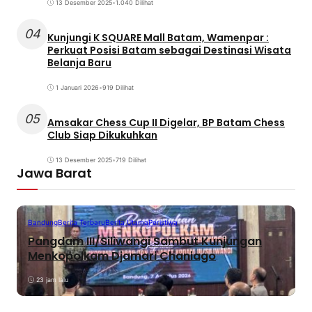
13 Desember 2025
•
1.040 Dilihat
04
Kunjungi K SQUARE Mall Batam, Wamenpar :
Perkuat Posisi Batam sebagai Destinasi Wisata
Belanja Baru
1 Januari 2026
•
919 Dilihat
05
Amsakar Chess Cup II Digelar, BP Batam Chess
Club Siap Dikukuhkan
13 Desember 2025
•
719 Dilihat
Jawa Barat
Bandung
Berita Terbaru
Berita Utama
Peristiwa
Pangdam III/Siliwangi Sambut Kunjungan
Menkopolkam Djamari Chaniago
23 jam lalu