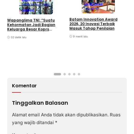
Berita Utama
Berita Utama
Lingga
Terpopuler
Nasional
C
Batam Innovation Award
P
Wapanglima TNI: “Suatu
2026, 20 Inovasi Terbaik
P
Kehormatan Jadi Bagian
Masuk Tahap Penilaian
Keluarga Besar Koprs
Marinir”
9 menit lalu
32 detik lalu
Komentar
Tinggalkan Balasan
Alamat email Anda tidak akan dipublikasikan.
Ruas
yang wajib ditandai
*