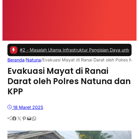
#2 -
Masalah Utama Infrastruktur Pengisian Daya untuk Mobil Listrik
Beranda
/
Natuna
/
Evakuasi Mayat di Ranai Darat oleh Polres Nat
Evakuasi Mayat di Ranai
Darat oleh Polres Natuna dan
KPP
18 Maret 2025
Facebook
Twitter
Pinterest
Mail
WhatsApp