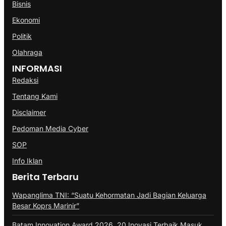
Bisnis
Ekonomi
Politik
Olahraga
INFORMASI
Redaksi
Tentang Kami
Disclaimer
Pedoman Media Cyber
SOP
Info Iklan
Berita Terbaru
Wapanglima TNI: “Suatu Kehormatan Jadi Bagian Keluarga
Besar Koprs Marinir”
Batam Innovation Award 2026, 20 Inovasi Terbaik Masuk