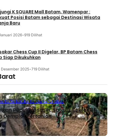
jungi K SQUARE Mall Batam, Wamenpar :
kuat Posisi Batam sebagai Destinasi Wisata
anja Baru
Januari 2026
•
919 Dilihat
akar Chess Cup II Digelar, BP Batam Chess
b Siap Dikukuhkan
3 Desember 2025
•
719 Dilihat
Barat
Berita Terbaru
Berita Utama
Peristiwa
sikan Pupuk Kosasih, Satgas Sektor 8
n Demplot Pertanian
alu