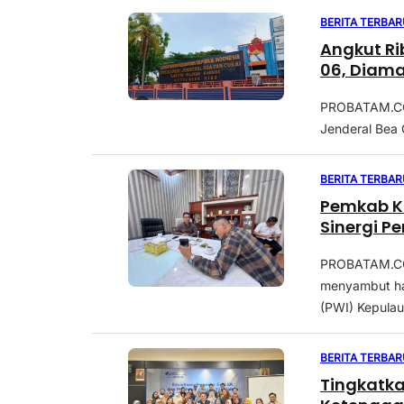
BERITA TERBAR
Angkut R
06, Diama
PROBATAM.CO, 
Jenderal Bea 
BERITA TERBAR
Pemkab K
Sinergi 
PROBATAM.CO,
menyambut ha
(PWI) Kepulau
BERITA TERBAR
Tingkatka