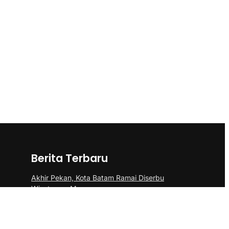
Berita Terbaru
Akhir Pekan, Kota Batam Ramai Diserbu
Wisatawan Mancanegara
Polsek Sei Beduk Bersama Tim Gabungan
Polresta Barelang Ungkap Tiga Kasus