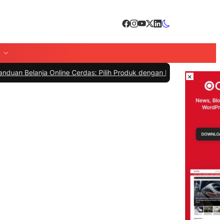
ja Online Cerdas: Pilih Produk dengan Bijak dan Hindari Penipuan
|
#
×