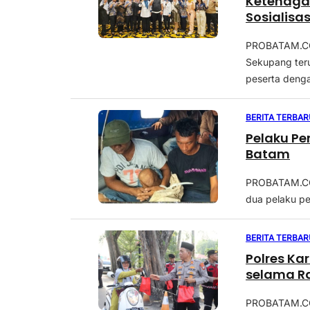
Ketenagak
Sosialisa
PROBATAM.CO,
Sekupang ter
peserta denga
BERITA TERBAR
Pelaku Pe
Batam
PROBATAM.CO,
dua pelaku pe
BERITA TERBAR
Polres K
selama 
PROBATAM.CO, 