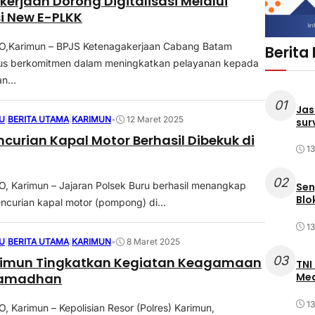
erjaan Dorong Digitalisasi Melalui
si New E-PLKK
Karimun – BPJS Ketenagakerjaan Cabang Batam
Berita
us berkomitmen dalam meningkatkan pelayanan kepada
n...
01
Jas
U
|
BERITA UTAMA
|
KARIMUN
•
12 Maret 2025
sur
ncurian Kapal Motor Berhasil Dibekuk di
1
02
 Karimun – Jajaran Polsek Buru berhasil menangkap
Sen
Blo
ncurian kapal motor (pompong) di...
1
U
|
BERITA UTAMA
|
KARIMUN
•
8 Maret 2025
03
arimun Tingkatkan Kegiatan Keagamaan
TNI
Ramadhan
Med
1
Karimun – Kepolisian Resor (Polres) Karimun,