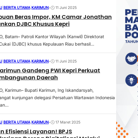
U
|
BERITA UTAMA
|
KARIMUN
•
11 Juni 2025
ibuan Beras Impor, KM Camar Jonathan
nkan DJBC Khusus Kepri
Batam– Patroli Kantor Wilayah (Kanwil) Direktorat
Cukai (DJBC) khusus Kepulauan Riau berhasil...
U
|
BERITA UTAMA
|
KARIMUN
•
11 Juni 2025
arimun Gandeng PWI Kepri Perkuat
Pembangunan Daerah
 Karimun– Bupati Karimun, Ing Iskandarsyah,
ngat kunjungan delegasi Persatuan Wartawan Indonesia
an...
U
|
BERITA UTAMA
|
KARIMUN
•
17 Maret 2025
n Efisiensi Layanan! BPJS