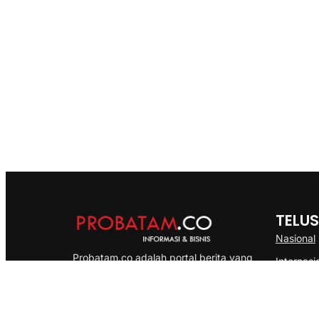
TELUS
Nasional
Probatam.co adalah portal berita yang
Internasi
menyajikan informasi terbaru seputar dan
Bisnis
Kepulauan Riau, Nasional maupun
Ekonomi
International dengan gaya pemberitaan