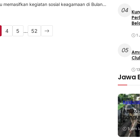
u memasifkan kegiatan sosial keagamaan di Bulan...
04
Kun
Per
Bel
4
5
…
52
1 
05
Ams
Clu
1
Jawa 
Bandung
Aplika
Bangu
5 jam l