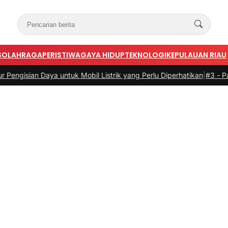
S
OLAHRAGA
PERISTIWA
GAYA HIDUP
TEKNOLOGI
KEPULAUAN RIAU
Daya untuk Mobil Listrik yang Perlu Diperhatikan
|
#3 -
Panduan Belan