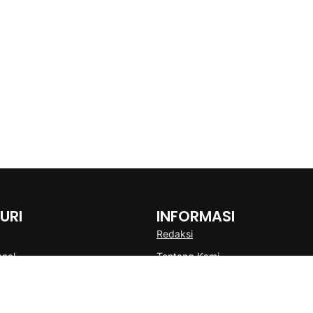
URI
INFORMASI
Redaksi
onal
Tentang Kami
Disclaimer
Pedoman Media Cyber