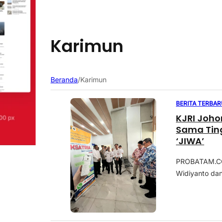
Karimun
Beranda
/
Karimun
BERITA TERBAR
KJRI Joho
Sama Tin
‘JIWA’
PROBATAM.CO, 
Widiyanto dan