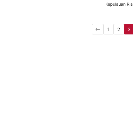
Kepulauan Ria
1
2
3