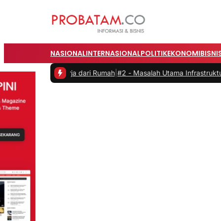
NASIONAL
INTERNASIONAL
POLITIK
EKONOMI
BISNI
aat Bekerja dari Rumah
|
#2 -
Masalah Utama Infrastruktur Pengisian 