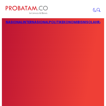
NASIONAL
INTERNASIONAL
POLITIK
EKONOMI
BISNIS
OLAHRAG