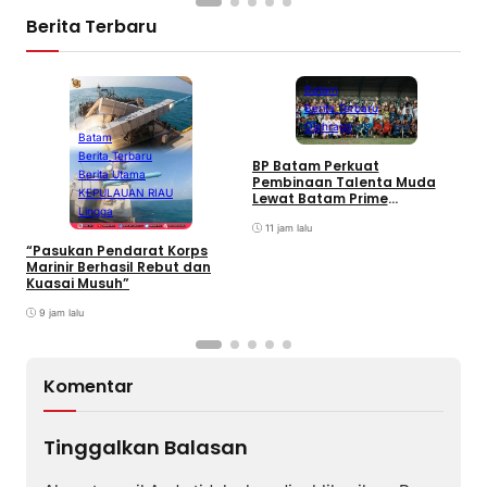
Berita Terbaru
Batam
Berita Terbaru
Olahraga
Batam
Berita Terbaru
BP Batam Perkuat
P
Berita Utama
Pembinaan Talenta Muda
S
KEPULAUAN RIAU
Lewat Batam Prime
M
Lingga
International Grassroot
C
Football sebagai Festival
11 jam lalu
2026
“Pasukan Pendarat Korps
Marinir Berhasil Rebut dan
Kuasai Musuh”
9 jam lalu
Komentar
Tinggalkan Balasan