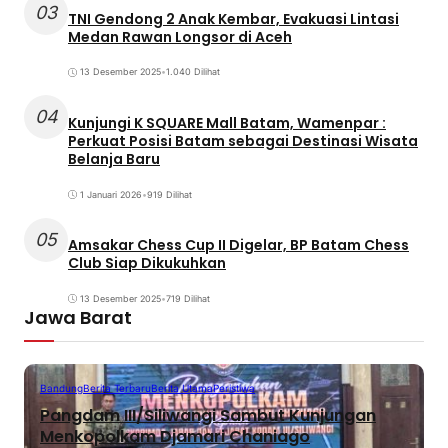
03
TNI Gendong 2 Anak Kembar, Evakuasi Lintasi
Medan Rawan Longsor di Aceh
13 Desember 2025
•
1.040 Dilihat
04
Kunjungi K SQUARE Mall Batam, Wamenpar :
Perkuat Posisi Batam sebagai Destinasi Wisata
Belanja Baru
1 Januari 2026
•
919 Dilihat
05
Amsakar Chess Cup II Digelar, BP Batam Chess
Club Siap Dikukuhkan
13 Desember 2025
•
719 Dilihat
Jawa Barat
Bandung
Berita Terbaru
Berita Utama
Peristiwa
Pangdam III/Siliwangi Sambut Kunjungan
Menkopolkam Djamari Chaniago