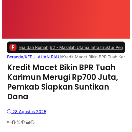
rja dari Rumah
|
#2 -
Masalah Utama Infrastruktur Pengisian Daya untu
Beranda
/
KEPULAUAN RIAU
/
Kredit Macet Bikin BPR Tuah Karim
Kredit Macet Bikin BPR Tuah
Karimun Merugi Rp700 Juta,
Pemkab Siapkan Suntikan
Dana
28 Agustus 2025
Facebook
Twitter
Pinterest
Mail
WhatsApp