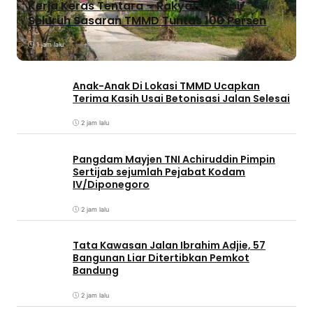
Kerja Keras Tentara – Rakyat, Hampir
Seluruh Sasaran TMMD Tuntas 100 Persen
1 jam lalu
Anak-Anak Di Lokasi TMMD Ucapkan
Terima Kasih Usai Betonisasi Jalan Selesai
2 jam lalu
Pangdam Mayjen TNI Achiruddin Pimpin
Sertijab sejumlah Pejabat Kodam
IV/Diponegoro
2 jam lalu
Tata Kawasan Jalan Ibrahim Adjie, 57
Bangunan Liar Ditertibkan Pemkot
Bandung
2 jam lalu