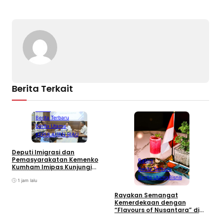
Berita Terkait
Batam
Berita Terbaru
Berita Utama
KEPULAUAN RIAU
Deputi Imigrasi dan
W
Pemasyarakatan Kemenko
Batam
S
Kumham Imipas Kunjungi
Berita Terbaru
K
Lapas Batam, Bahas
Berita Utama
Bisnis
2
Overstaying dan KUHP Baru
1 jam lalu
Rayakan Semangat
Kemerdekaan dengan
“Flavours of Nusantara” di
Grand Mercure Batam