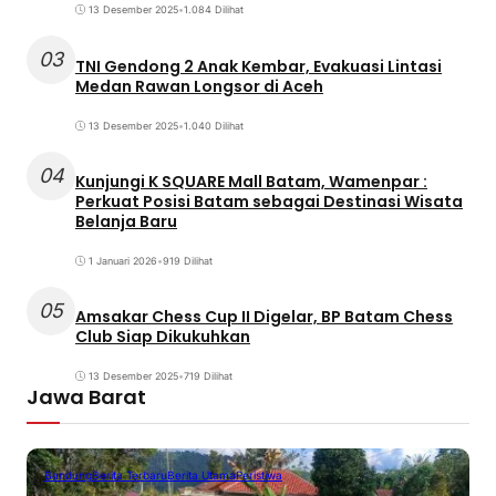
13 Desember 2025
•
1.084 Dilihat
03
TNI Gendong 2 Anak Kembar, Evakuasi Lintasi
Medan Rawan Longsor di Aceh
13 Desember 2025
•
1.040 Dilihat
04
Kunjungi K SQUARE Mall Batam, Wamenpar :
Perkuat Posisi Batam sebagai Destinasi Wisata
Belanja Baru
1 Januari 2026
•
919 Dilihat
05
Amsakar Chess Cup II Digelar, BP Batam Chess
Club Siap Dikukuhkan
13 Desember 2025
•
719 Dilihat
Jawa Barat
Bandung
Berita Terbaru
Berita Utama
Peristiwa