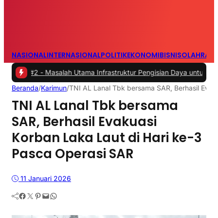
NASIONAL
INTERNASIONAL
POLITIK
EKONOMI
BISNIS
OLAHRAG
Masalah Utama Infrastruktur Pengisian Daya untuk Mobil Listrik yan
Beranda
/
Karimun
/
TNI AL Lanal Tbk bersama SAR, Berhasil Evaku
TNI AL Lanal Tbk bersama
SAR, Berhasil Evakuasi
Korban Laka Laut di Hari ke-3
Pasca Operasi SAR
11 Januari 2026
Facebook
Twitter
Pinterest
Mail
WhatsApp