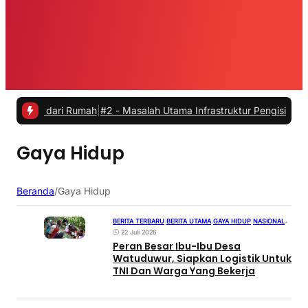
ja dari Rumah
|
#2 -
Masalah Utama Infrastruktur Pengisian Daya untuk
Gaya Hidup
Beranda
/
Gaya Hidup
BERITA TERBARU
|
BERITA UTAMA
|
GAYA HIDUP
|
NASIONAL
•
22 Juli 2026
Peran Besar Ibu-Ibu Desa
Watuduwur, Siapkan Logistik Untuk
TNI Dan Warga Yang Bekerja