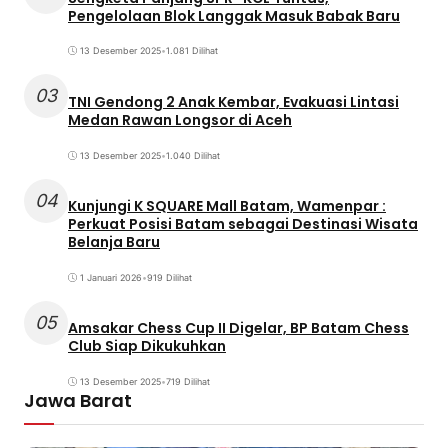
Pengelolaan Blok Langgak Masuk Babak Baru
13 Desember 2025
•
1.081 Dilihat
03
TNI Gendong 2 Anak Kembar, Evakuasi Lintasi
Medan Rawan Longsor di Aceh
13 Desember 2025
•
1.040 Dilihat
04
Kunjungi K SQUARE Mall Batam, Wamenpar :
Perkuat Posisi Batam sebagai Destinasi Wisata
Belanja Baru
1 Januari 2026
•
919 Dilihat
05
Amsakar Chess Cup II Digelar, BP Batam Chess
Club Siap Dikukuhkan
13 Desember 2025
•
719 Dilihat
Jawa Barat