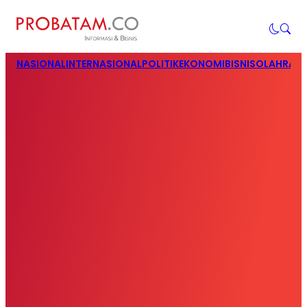
NASIONAL
INTERNASIONAL
POLITIK
EKONOMI
BISNIS
OLAHRAG