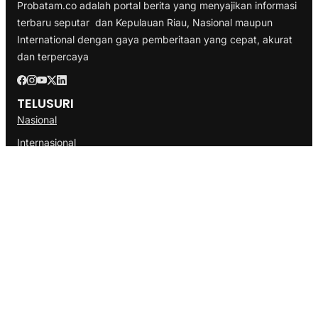
Probatam.co adalah portal berita yang menyajikan informasi
terbaru seputar dan Kepulauan Riau, Nasional maupun
International dengan gaya pemberitaan yang cepat, akurat
dan terpercaya
TELUSURI
Nasional
Internasional
Bisnis
Ekonomi
Politik
Olahraga
INFORMASI
Redaksi
Tentang Kami
Disclaimer