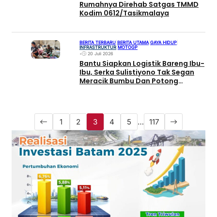
Rumahnya Direhab Satgas TMMD
Kodim 0612/Tasikmalaya
BERITA TERBARU
|
BERITA UTAMA
|
GAYA HIDUP
|
INFRASTRUKTUR
|
MOTOGP
•
20 Juli 2026
Bantu Siapkan Logistik Bareng Ibu-
Ibu, Serka Sulistiyono Tak Segan
Meracik Bumbu Dan Potong
Sayuran
1
2
3
4
5
…
117