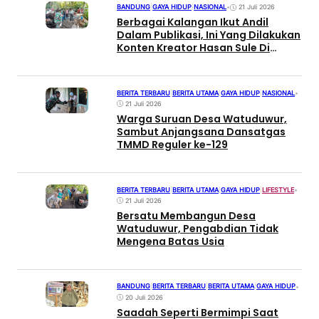
BANDUNG
|
GAYA HIDUP
|
NASIONAL
•
21 Juli 2026
Berbagai Kalangan Ikut Andil
Dalam Publikasi, Ini Yang Dilakukan
Konten Kreator Hasan Sule Di
Lokasi TMMD
BERITA TERBARU
|
BERITA UTAMA
|
GAYA HIDUP
|
NASIONAL
•
21 Juli 2026
Warga Suruan Desa Watuduwur,
Sambut Anjangsana Dansatgas
TMMD Reguler ke-129
BERITA TERBARU
|
BERITA UTAMA
|
GAYA HIDUP
|
LIFESTYLE
•
21 Juli 2026
Bersatu Membangun Desa
Watuduwur, Pengabdian Tidak
Mengena Batas Usia
BANDUNG
|
BERITA TERBARU
|
BERITA UTAMA
|
GAYA HIDUP
•
20 Juli 2026
Saadah Seperti Bermimpi Saat