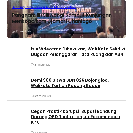
Bandung
Berita Terbaru
Berita Utama
Peristiwa
Pangdam III/Siliwangi Sambut Kunjungan
Menkopolkam Djamari Chaniago
23 menit lalu
Izin Videotron Dibekukan, Wali Kota Selidiki
Dugaan Pelanggaran Tata Ruang dan ASN
31 menit lalu
Demi 900 Siswa SDN 026 Bojongloa,
Walikota Farhan Padang Badan
39 menit lalu
Cegah Praktik Korupsi, Bupati Bandung
Dorong OPD Tindak Lanjuti Rekomendasi
KPK
4 jam lalu