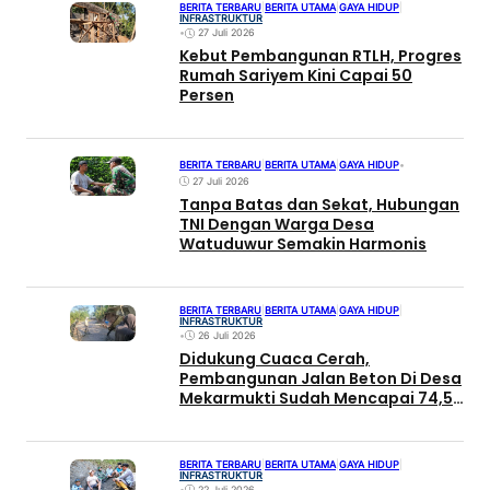
BERITA TERBARU
|
BERITA UTAMA
|
GAYA HIDUP
|
INFRASTRUKTUR
•
27 Juli 2026
Kebut Pembangunan RTLH, Progres
Rumah Sariyem Kini Capai 50
Persen
BERITA TERBARU
|
BERITA UTAMA
|
GAYA HIDUP
•
27 Juli 2026
Tanpa Batas dan Sekat, Hubungan
TNI Dengan Warga Desa
Watuduwur Semakin Harmonis
BERITA TERBARU
|
BERITA UTAMA
|
GAYA HIDUP
|
INFRASTRUKTUR
•
26 Juli 2026
Didukung Cuaca Cerah,
Pembangunan Jalan Beton Di Desa
Mekarmukti Sudah Mencapai 74,50
Persen
BERITA TERBARU
|
BERITA UTAMA
|
GAYA HIDUP
|
INFRASTRUKTUR
•
22 Juli 2026