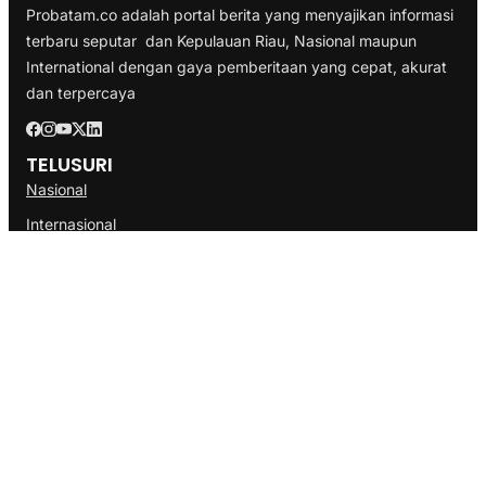
Probatam.co adalah portal berita yang menyajikan informasi
terbaru seputar dan Kepulauan Riau, Nasional maupun
International dengan gaya pemberitaan yang cepat, akurat
dan terpercaya
TELUSURI
Nasional
Internasional
Bisnis
Ekonomi
Politik
Olahraga
INFORMASI
Redaksi
Tentang Kami