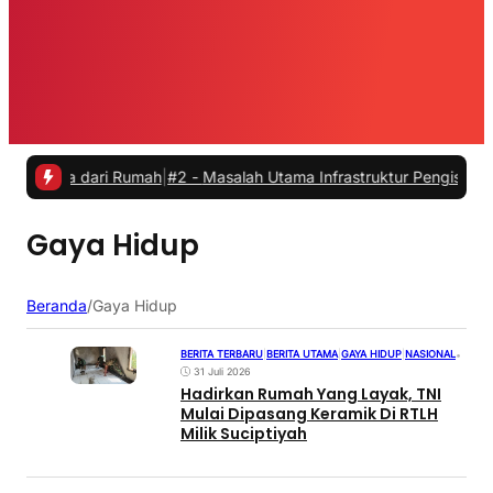
rja dari Rumah
|
#2 -
Masalah Utama Infrastruktur Pengisian Daya untu
Gaya Hidup
Beranda
/
Gaya Hidup
BERITA TERBARU
|
BERITA UTAMA
|
GAYA HIDUP
|
NASIONAL
•
31 Juli 2026
Hadirkan Rumah Yang Layak, TNI
Mulai Dipasang Keramik Di RTLH
Milik Suciptiyah