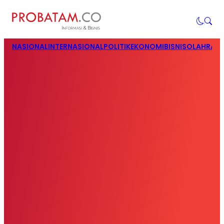
NASIONAL
INTERNASIONAL
POLITIK
EKONOMI
BISNIS
OLAHRAG