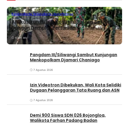
Bandung
Berita Terbaru
Berita Utama
Peristiwa
Aplikasikan Pupuk Kosasih, Satgas Sektor 8
Bangun Demplot Pertanian
4 jam lalu
Pangdam III/Siliwangi Sambut Kunjungan
Menkopolkam Djamari Chaniago
7 Agustus 2026
Izin Videotron Dibekukan, Wali Kota Selidiki
Dugaan Pelanggaran Tata Ruang dan ASN
7 Agustus 2026
Demi 900 Siswa SDN 026 Bojongloa,
Walikota Farhan Padang Badan