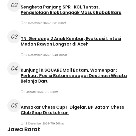
02
Sengketa Panjang SPR–KCL Tuntas,
Pengelolaan Blok Langgak Masuk Babak Baru
13 Desember 2025
•
1.081 Dilihat
03
TNI Gendong 2 Anak Kembar, Evakuasi Lintasi
Medan Rawan Longsor di Aceh
13 Desember 2025
•
1.040 Dilihat
04
Kunjungi K SQUARE Mall Batam, Wamenpar :
Perkuat Posisi Batam sebagai Destinasi Wisata
Belanja Baru
1 Januari 2026
•
919 Dilihat
05
Amsakar Chess Cup II Digelar, BP Batam Chess
Club Siap Dikukuhkan
13 Desember 2025
•
719 Dilihat
Jawa Barat