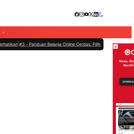
3 -
Panduan Belanja Online Cerdas: Pilih Produk dengan Bijak dan Hi
×