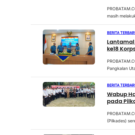
PROBATAM.CO.L
masih melakuk
BERITA TERBAR
Lantamal IV Tanjungpinang Gelar Peringatan HU
ke18 Korps
PROBATAM.CO, 
Pangkalan Uta
BERITA TERBAR
Wabup Ha
pada Pilk
PROBATAM.CO,
(Pilkades) se