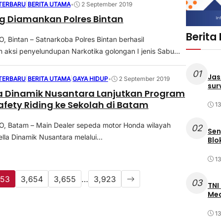
 TERBARU
|
BERITA UTAMA
•
2 September 2019
Kg Diamankan Polres Bintan
Berita
Bintan – Satnarkoba Polres Bintan berhasil
aksi penyelundupan Narkotika golongan I jenis Sabu...
01
Jas
 TERBARU
|
BERITA UTAMA
|
GAYA HIDUP
•
2 September 2019
sur
a Dinamik Nusantara Lanjutkan Program
afety Riding ke Sekolah di Batam
1
 Batam – Main Dealer sepeda motor Honda wilayah
02
Sen
lla Dinamik Nusantara melalui...
Blo
1
653
3,654
3,655
…
3,923
03
TNI
Med
1