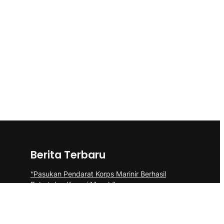
Berita Terbaru
“Pasukan Pendarat Korps Marinir Berhasil
Rebut dan Kuasai Musuh”
BP Batam Perkuat Pembinaan Talenta
Muda Lewat Batam Prime International