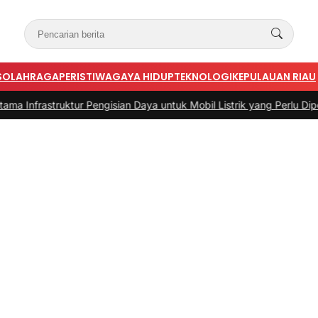
S
OLAHRAGA
PERISTIWA
GAYA HIDUP
TEKNOLOGI
KEPULAUAN RIAU
ruktur Pengisian Daya untuk Mobil Listrik yang Perlu Diperhatikan
|
#