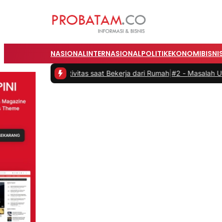
NASIONAL
INTERNASIONAL
POLITIK
EKONOMI
BISNI
 Produktivitas saat Bekerja dari Rumah
|
#2 -
Masalah Utama Infrast