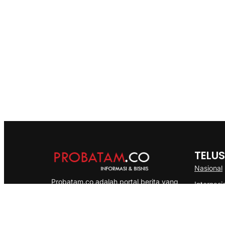
TELUS
Nasional
Probatam.co adalah portal berita yang
Internasi
menyajikan informasi terbaru seputar dan
Bisnis
Kepulauan Riau, Nasional maupun
Ekonomi
International dengan gaya pemberitaan