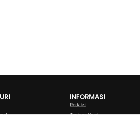
URI
INFORMASI
Redaksi
onal
Tentang Kami
Disclaimer
Pedoman Media Cyber