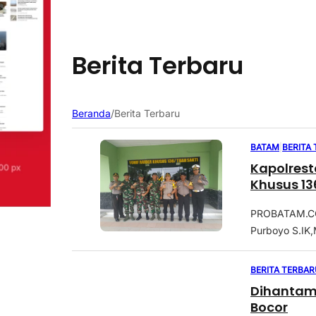
Berita Terbaru
Beranda
/
Berita Terbaru
BATAM
|
BERITA
Kapolresta Barelang K
Khusus 13
PROBATAM.CO,
Purboyo S.IK,
BERITA TERBAR
Dihantam
Bocor