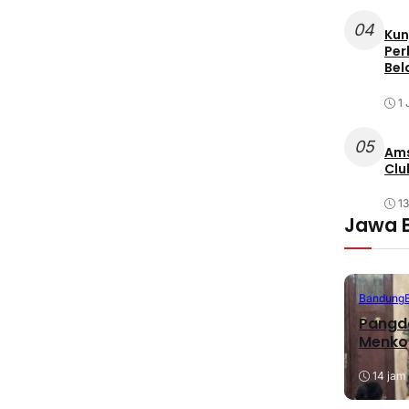
04
Kun
Per
Bel
1 
05
Ams
Clu
1
Jawa 
Bandung
Pangda
Menko
14 jam 