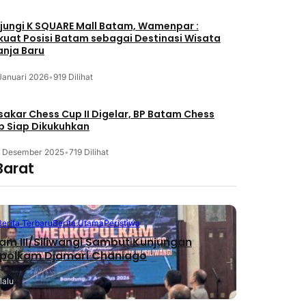
jungi K SQUARE Mall Batam, Wamenpar :
kuat Posisi Batam sebagai Destinasi Wisata
anja Baru
Januari 2026
•
919 Dilihat
akar Chess Cup II Digelar, BP Batam Chess
b Siap Dikukuhkan
3 Desember 2025
•
719 Dilihat
Barat
Berita Terbaru
Berita Utama
Peristiwa
m III/Siliwangi Sambut Kunjungan
polkam Djamari Chaniago
lalu