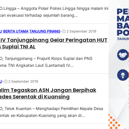
ingga – Anggota Polair Polres Lingga hingga malam ini
an evakuasi terhadap sejumlah barang...
U
|
BERITA UTAMA
|
TANJUNG PINANG
•
2 September 2019
T
 Suplai TNI AL
Tanjungpinang – Prajurit Korps Suplai dan PNS
ma TNI Angkatan Laut (Lantamal) IV...
U
•
2 September 2019
lim Tegaskan ASN Jangan Berpihak
ades Serentak di Kuansing
 Teluk Kuantan – Menghadapi Pemilihan Kepala Desa
rentak se-Kabupaten Kuansing yang akan di...