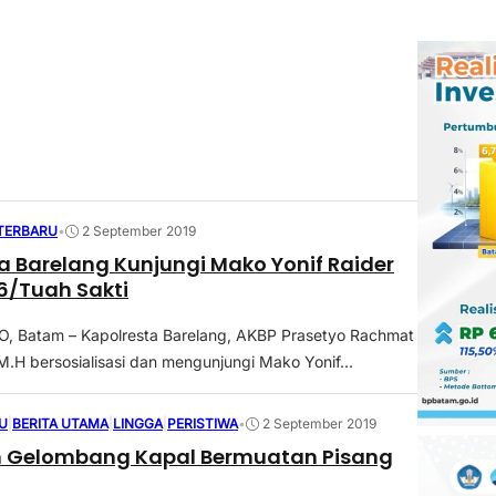
 TERBARU
•
2 September 2019
unjungi Mako Yonif Raider
6/Tuah Sakti
 Batam – Kapolresta Barelang, AKBP Prasetyo Rachmat
M.H bersosialisasi dan mengunjungi Mako Yonif...
U
|
BERITA UTAMA
|
LINGGA
|
PERISTIWA
•
2 September 2019
 Gelombang Kapal Bermuatan Pisang