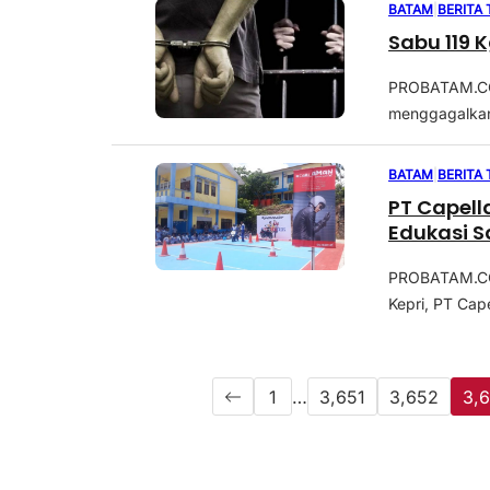
BATAM
|
BERITA
Sabu 119 
PROBATAM.CO, 
menggagalkan 
BATAM
|
BERITA
PT Capell
Edukasi S
PROBATAM.CO,
Kepri, PT Cape
1
…
3,651
3,652
3,