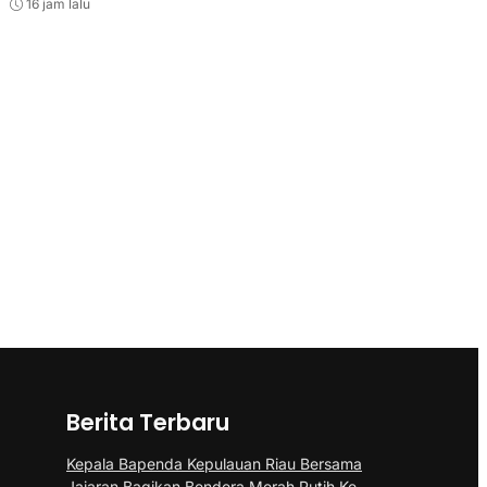
16 jam lalu
Berita Terbaru
Kepala Bapenda Kepulauan Riau Bersama
Jajaran Bagikan Bendera Merah Putih Ke