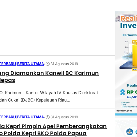
 TERBARU
|
BERITA UTAMA
•
31 Agustus 2019
yang Diamankan Kanwil BC Karimun
lepas
Karimun – Kantor Wilayah IV Khusus Direktorat
dan Cukai (DJBC) Kepulauan Riau...
 TERBARU
|
BERITA UTAMA
•
31 Agustus 2019
a Kepri Pimpin Apel Pemberangkatan
b Polda Kepri BKO Polda Papua