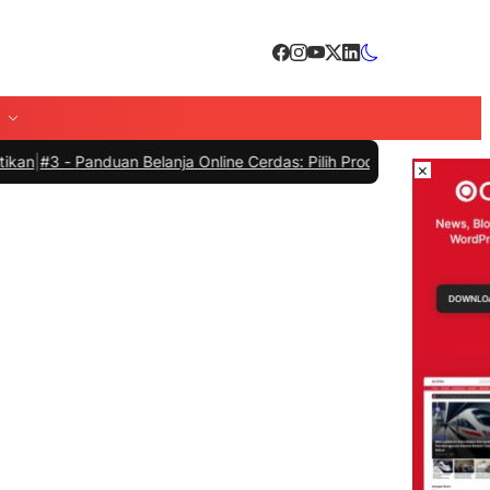
anduan Belanja Online Cerdas: Pilih Produk dengan Bijak dan Hindar
×