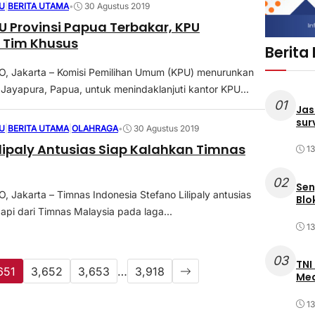
U
|
BERITA UTAMA
•
30 Agustus 2019
U Provinsi Papua Terbakar, KPU
 Tim Khusus
Berita
 Jakarta – Komisi Pemilihan Umum (KPU) menurunkan
 Jayapura, Papua, untuk menindaklanjuti kantor KPU...
01
Jas
sur
U
|
BERITA UTAMA
|
OLAHRAGA
•
30 Agustus 2019
ilipaly Antusias Siap Kalahkan Timnas
1
02
Sen
Jakarta – Timnas Indonesia Stefano Lilipaly antusias
Blo
pi dari Timnas Malaysia pada laga...
1
03
TNI
651
3,652
3,653
…
3,918
Med
1