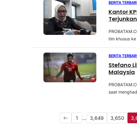
BERITA TERBAR
Kantor KP
Terjunkan
PROBATAM.CO,
tim khusus ke
BERITA TERBAR
Stefano L
Malaysia
PROBATAM.CO, 
saat menghada
1
…
3,649
3,650
3,