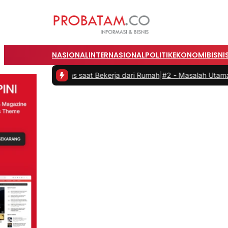
NASIONAL
INTERNASIONAL
POLITIK
EKONOMI
BISNI
uktivitas saat Bekerja dari Rumah
|
#2 -
Masalah Utama Infrastruktu