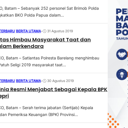
 Batam – Sebanyak 252 personel Sat Brimob Polda
gkatkan BKO Polda Papua dalam...
 TERBARU
|
BERITA UTAMA
•
31 Agustus 2019
ntas Himbau Masyarakat Taat dan
Dalam Berkendara
, Batam – Satlantas Polresta Barelang menghimbau
atuh Seligi 2019 masyarakat taat...
 TERBARU
|
BERITA UTAMA
•
30 Agustus 2019
zinia Resmi Menjabat Sebagai Kepala BPK
epri
 Batam – Serah terima jabatan (Sertijab) Kepala
dan Pemeriksa Keuangan (BPK) Provinsi...