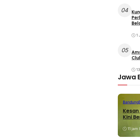
04
Kun
Per
Bel
1 
05
Ams
Clu
1
Jawa 
Bandung
Kesan 
Kini B
11 jam 