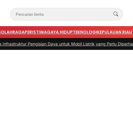
S
OLAHRAGA
PERISTIWA
GAYA HIDUP
TEKNOLOGI
KEPULAUAN RIAU
r Pengisian Daya untuk Mobil Listrik yang Perlu Diperhatikan
|
#3 -
P