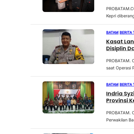
PROBATAM.CO,
Kepri diberan
BATAM
|
BERITA
Kasat La
Disiplin 
PROBATAM. CO
saat Operasi P
BATAM
|
BERITA
Indria Sy
Provinsi K
PROBATAM. CO,
Perwakilan Ba