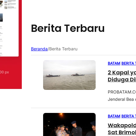
Berita Terbaru
Beranda
/
Berita Terbaru
BATAM
|
BERITA
2 Kapal 
Diduga Di
PROBATAM.CO, 
Jenderal Bea 
BATAM
|
BERITA
Wakapold
Sat Brimo