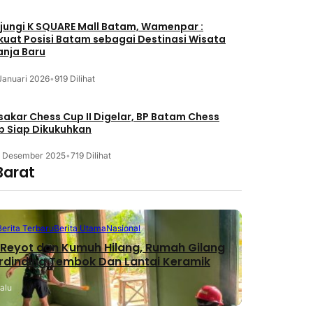
jungi K SQUARE Mall Batam, Wamenpar :
kuat Posisi Batam sebagai Destinasi Wisata
anja Baru
Januari 2026
•
919 Dilihat
akar Chess Cup II Digelar, BP Batam Chess
b Siap Dikukuhkan
3 Desember 2025
•
719 Dilihat
Barat
Berita Terbaru
Berita Utama
Nasional
Reyot dan Kumuh Hilang, Rumah Gilang
erdinding Tembok Dan Lantai Keramik
lalu