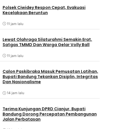
Polsek Ciwidey Respon Cepat, Evakuasi
Kecelakaan Beruntun
11 jam lalu
Lewat Olahraga Silaturahmi Semakin Erat,
Satgas TMMD Dan Warga Gelar Volly Ball
11 jam lalu
Calon Paskibraka Masuk Pemusatan Latihan,
Bupati Bandung Tekankan Disiplin, Integritas
Dan Nasionalisme
14 jam lalu
Terima Kunjungan DPRD Cianjur, Bupati
Bandung Dorong Percepatan Pembangunan
Jalan Perbatasan