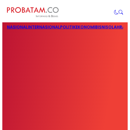
NASIONAL
INTERNASIONAL
POLITIK
EKONOMI
BISNIS
OLAHRAG