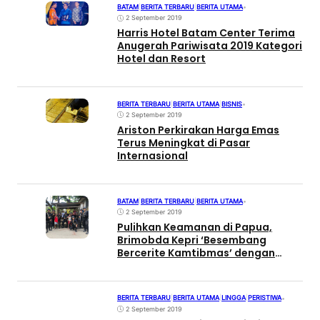
BATAM
|
BERITA TERBARU
|
BERITA UTAMA
•
2 September 2019
Harris Hotel Batam Center Terima
Anugerah Pariwisata 2019 Kategori
Hotel dan Resort
BERITA TERBARU
|
BERITA UTAMA
|
BISNIS
•
2 September 2019
Ariston Perkirakan Harga Emas
Terus Meningkat di Pasar
Internasional
BATAM
|
BERITA TERBARU
|
BERITA UTAMA
•
2 September 2019
Pulihkan Keamanan di Papua,
Brimobda Kepri ‘Besembang
Bercerite Kamtibmas’ dengan
Masyarakat
BERITA TERBARU
|
BERITA UTAMA
|
LINGGA
|
PERISTIWA
•
2 September 2019