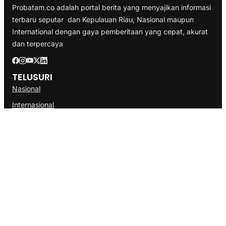
Probatam.co adalah portal berita yang menyajikan informasi
terbaru seputar dan Kepulauan Riau, Nasional maupun
International dengan gaya pemberitaan yang cepat, akurat
dan terpercaya
TELUSURI
Nasional
Internasional
Bisnis
Ekonomi
Politik
Olahraga
INFORMASI
Redaksi
Tentang Kami