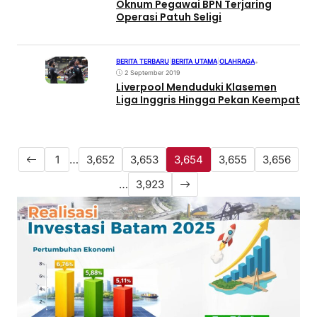
Oknum Pegawai BPN Terjaring
Operasi Patuh Seligi
BERITA TERBARU
|
BERITA UTAMA
|
OLAHRAGA
•
2 September 2019
Liverpool Menduduki Klasemen
Liga Inggris Hingga Pekan Keempat
1
…
3,652
3,653
3,654
3,655
3,656
…
3,923