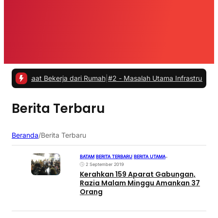
 saat Bekerja dari Rumah
|
#2 -
Masalah Utama Infrastruktur Pengisia
Berita Terbaru
Beranda
/
Berita Terbaru
BATAM
|
BERITA TERBARU
|
BERITA UTAMA
•
2 September 2019
Kerahkan 159 Aparat Gabungan,
Razia Malam Minggu Amankan 37
Orang