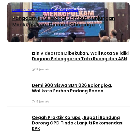
Bandung
Berita Terbaru
Berita Utama
Peristiwa
Pangdam III/Siliwangi Sambut Kunjungan
Menkopolkam Djamari Chaniago
12 jam lalu
Izin Videotron Dibekukan, Wali Kota Selidiki
Dugaan Pelanggaran Tata Ruang dan ASN
12 jam lalu
Demi 900 Siswa SDN 026 Bojongloa,
Walikota Farhan Padang Badan
12 jam lalu
Cegah Praktik Korupsi, Bupati Bandung
Dorong OPD Tindak Lanjuti Rekomendasi
KPK