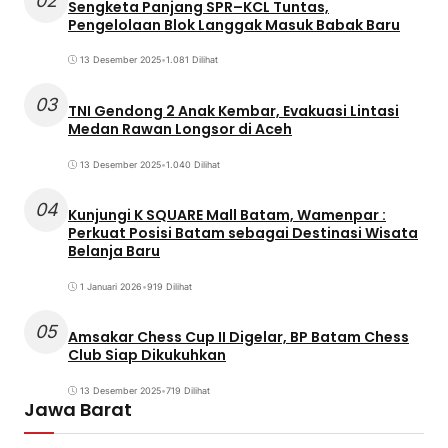
02
Sengketa Panjang SPR–KCL Tuntas,
Pengelolaan Blok Langgak Masuk Babak Baru
13 Desember 2025
•
1.081 Dilihat
03
TNI Gendong 2 Anak Kembar, Evakuasi Lintasi
Medan Rawan Longsor di Aceh
13 Desember 2025
•
1.040 Dilihat
04
Kunjungi K SQUARE Mall Batam, Wamenpar :
Perkuat Posisi Batam sebagai Destinasi Wisata
Belanja Baru
1 Januari 2026
•
919 Dilihat
05
Amsakar Chess Cup II Digelar, BP Batam Chess
Club Siap Dikukuhkan
13 Desember 2025
•
719 Dilihat
Jawa Barat