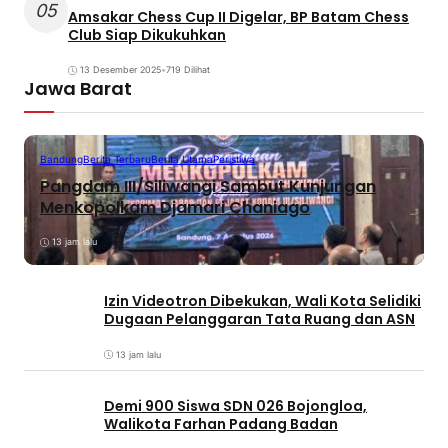
05
Amsakar Chess Cup II Digelar, BP Batam Chess
Club Siap Dikukuhkan
13 Desember 2025
•
719 Dilihat
Jawa Barat
Bandung
Berita Terbaru
Berita Utama
Peristiwa
Pangdam III/Siliwangi Sambut Kunjungan
Menkopolkam Djamari Chaniago
13 jam lalu
Izin Videotron Dibekukan, Wali Kota Selidiki
Dugaan Pelanggaran Tata Ruang dan ASN
13 jam lalu
Demi 900 Siswa SDN 026 Bojongloa,
Walikota Farhan Padang Badan