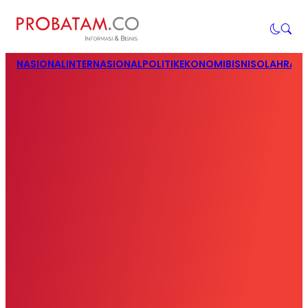
NASIONAL
INTERNASIONAL
POLITIK
EKONOMI
BISNIS
OLAHRAG