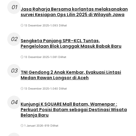
01
Jasa Raharja Bersama korlantas melaksanakan
survei Kesiapan Ops Lilin 2025 di Wilayah Jawa
13 Desember 2025
•
1.093 Dilihat
02
Sengketa Panjang SPR–KCL Tuntas,
Pengelolaan Blok Langgak Masuk Babak Baru
13 Desember 2025
•
1.081 Dilihat
03
TNI Gendong 2 Anak Kembar, Evakuasi Lintasi
Medan Rawan Longsor di Aceh
13 Desember 2025
•
1.040 Dilihat
04
Kunjungi K SQUARE Mall Batam, Wamenpar :
Perkuat Posisi Batam sebagai Destinasi Wisata
Belanja Baru
1 Januari 2026
•
919 Dilihat