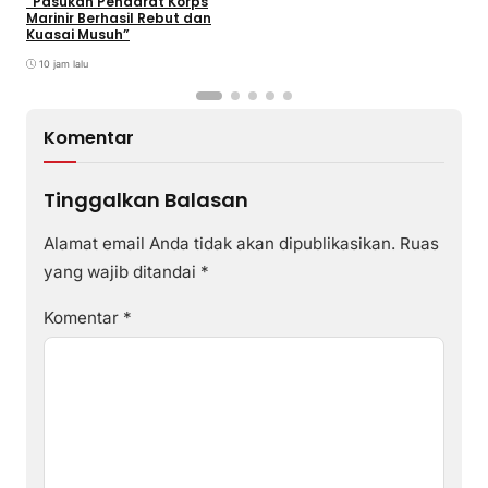
“Pasukan Pendarat Korps
Marinir Berhasil Rebut dan
Kuasai Musuh”
10 jam lalu
Komentar
Tinggalkan Balasan
Alamat email Anda tidak akan dipublikasikan.
Ruas
yang wajib ditandai
*
Komentar
*