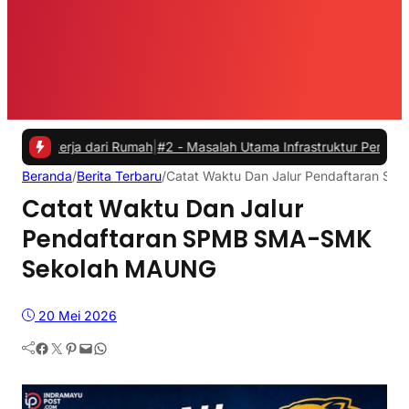
ja dari Rumah
|
#2 -
Masalah Utama Infrastruktur Pengisian Daya untu
Beranda
/
Berita Terbaru
/
Catat Waktu Dan Jalur Pendaftaran 
Catat Waktu Dan Jalur
Pendaftaran SPMB SMA-SMK
Sekolah MAUNG
20 Mei 2026
Facebook
Twitter
Pinterest
Mail
WhatsApp