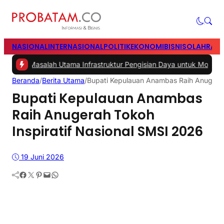
NASIONAL
INTERNASIONAL
POLITIK
EKONOMI
BISNIS
OLAHRAG
ah Utama Infrastruktur Pengisian Daya untuk Mobil Listrik yang Perl
Beranda
/
Berita Utama
/
Bupati Kepulauan Anambas Raih Anugerah
Bupati Kepulauan Anambas
Raih Anugerah Tokoh
Inspiratif Nasional SMSI 2026
19 Juni 2026
Facebook
Twitter
Pinterest
Mail
WhatsApp