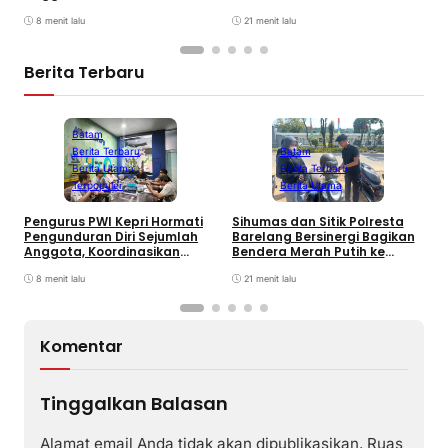
Administrasi dengan PWI
Pengguna Sepeda Motor
Pusat
8 menit lalu
Sambut HUT RI Ke-81
21 menit lalu
Berita Terbaru
Batam
Berita Terbaru
Batam
Berita Utama
Berita Terbaru
Terpopuler
Berita Utama
P
K
Pengurus PWI Kepri Hormati
Sihumas dan Sitik Polresta
F
Pengunduran Diri Sejumlah
Barelang Bersinergi Bagikan
D
Anggota, Koordinasikan
Bendera Merah Putih ke
Administrasi dengan PWI
Pengguna Sepeda Motor
Pusat
8 menit lalu
Sambut HUT RI Ke-81
21 menit lalu
Komentar
Tinggalkan Balasan
Alamat email Anda tidak akan dipublikasikan.
Ruas