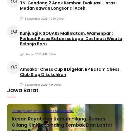
03
TNI Gendong 2 Anak Kembar, Evakuasi Lintasi
Medan Rawan Longsor di Aceh
13 Desember 2025
•
1.040 Dilihat
04
Kunjungi K SQUARE Mall Batam, Wamenpar :
Perkuat Posisi Batam sebagai Destinasi Wisata
Belanja Baru
1 Januari 2026
•
919 Dilihat
05
Amsakar Chess Cup II Digelar, BP Batam Chess
Club Siap Dikukuhkan
13 Desember 2025
•
719 Dilihat
Jawa Barat
Bandung
Berita Terbaru
Berita Utama
Nasional
Kesan Reyot dan Kumuh Hilang, Rumah
Gilang Kini Berdinding Tembok Dan Lantai