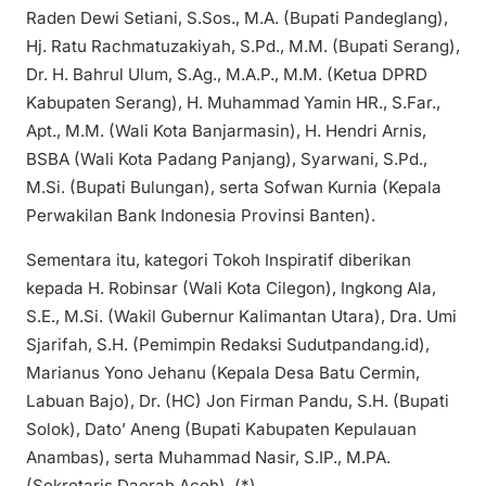
Raden Dewi Setiani, S.Sos., M.A. (Bupati Pandeglang),
Hj. Ratu Rachmatuzakiyah, S.Pd., M.M. (Bupati Serang),
Dr. H. Bahrul Ulum, S.Ag., M.A.P., M.M. (Ketua DPRD
Kabupaten Serang), H. Muhammad Yamin HR., S.Far.,
Apt., M.M. (Wali Kota Banjarmasin), H. Hendri Arnis,
BSBA (Wali Kota Padang Panjang), Syarwani, S.Pd.,
M.Si. (Bupati Bulungan), serta Sofwan Kurnia (Kepala
Perwakilan Bank Indonesia Provinsi Banten).
Sementara itu, kategori Tokoh Inspiratif diberikan
kepada H. Robinsar (Wali Kota Cilegon), Ingkong Ala,
S.E., M.Si. (Wakil Gubernur Kalimantan Utara), Dra. Umi
Sjarifah, S.H. (Pemimpin Redaksi Sudutpandang.id),
Marianus Yono Jehanu (Kepala Desa Batu Cermin,
Labuan Bajo), Dr. (HC) Jon Firman Pandu, S.H. (Bupati
Solok), Dato’ Aneng (Bupati Kabupaten Kepulauan
Anambas), serta Muhammad Nasir, S.IP., M.PA.
(Sekretaris Daerah Aceh). (*)