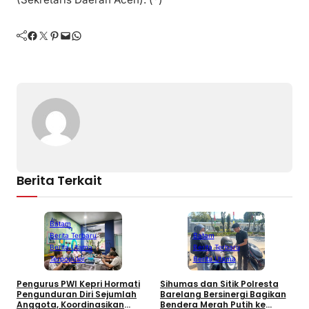
Facebook
Twitter
Pinterest
Mail
WhatsApp
Berita Terkait
Batam
Berita Terbaru
Batam
Berita Utama
Berita Terbaru
Terpopuler
Berita Utama
P
K
Pengurus PWI Kepri Hormati
Sihumas dan Sitik Polresta
F
Pengunduran Diri Sejumlah
Barelang Bersinergi Bagikan
D
Anggota, Koordinasikan
Bendera Merah Putih ke