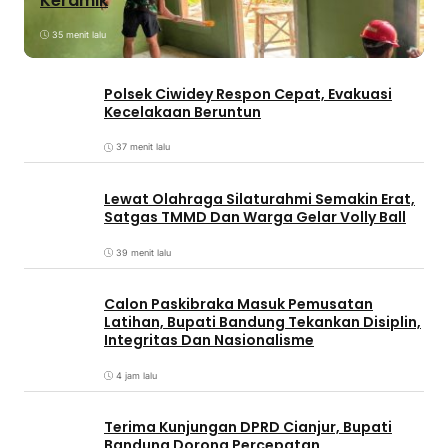
Keramik
35 menit lalu
Polsek Ciwidey Respon Cepat, Evakuasi
Kecelakaan Beruntun
37 menit lalu
Lewat Olahraga Silaturahmi Semakin Erat,
Satgas TMMD Dan Warga Gelar Volly Ball
39 menit lalu
Calon Paskibraka Masuk Pemusatan
Latihan, Bupati Bandung Tekankan Disiplin,
Integritas Dan Nasionalisme
4 jam lalu
Terima Kunjungan DPRD Cianjur, Bupati
Bandung Dorong Percepatan