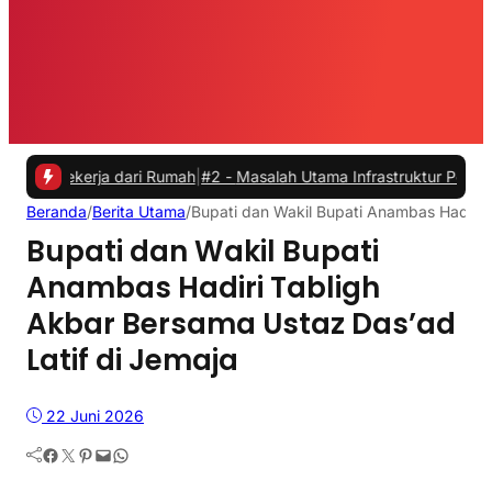
kerja dari Rumah
|
#2 -
Masalah Utama Infrastruktur Pengisian Daya un
Beranda
/
Berita Utama
/
Bupati dan Wakil Bupati Anambas Hadiri 
Bupati dan Wakil Bupati
Anambas Hadiri Tabligh
Akbar Bersama Ustaz Das’ad
Latif di Jemaja
22 Juni 2026
Facebook
Twitter
Pinterest
Mail
WhatsApp