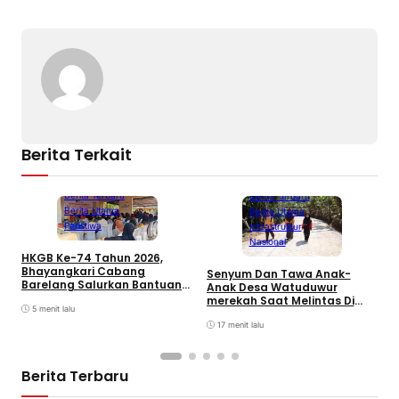
Berita Terkait
Batam
Berita Terbaru
Berita Terbaru
Berita Utama
Berita Utama
Peristiwa
Infrastruktur
Nasional
HKGB Ke-74 Tahun 2026,
Bhayangkari Cabang
Senyum Dan Tawa Anak-
P
Barelang Salurkan Bantuan
Anak Desa Watuduwur
N
Sosial dan Layanan
merekah Saat Melintas Di
D
Kesehatan di Pulau Lance
5 menit lalu
Jalan Beton
Sagulung
17 menit lalu
Berita Terbaru