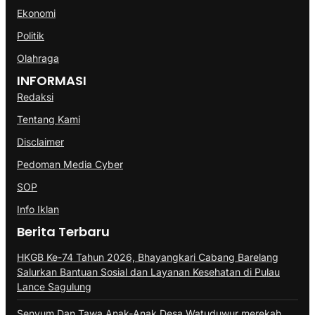
Ekonomi
Politik
Olahraga
INFORMASI
Redaksi
Tentang Kami
Disclaimer
Pedoman Media Cyber
SOP
Info Iklan
Berita Terbaru
HKGB Ke-74 Tahun 2026, Bhayangkari Cabang Barelang
Salurkan Bantuan Sosial dan Layanan Kesehatan di Pulau
Lance Sagulung
Senyum Dan Tawa Anak-Anak Desa Watuduwur merekah