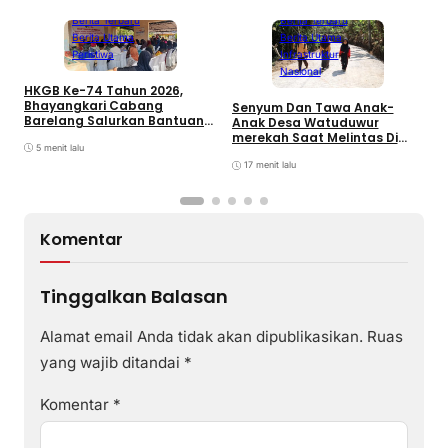
Batam
Berita Terbaru
Berita Terbaru
Berita Utama
Berita Utama
Peristiwa
Infrastruktur
Nasional
HKGB Ke-74 Tahun 2026,
Bhayangkari Cabang
Senyum Dan Tawa Anak-
P
Barelang Salurkan Bantuan
Anak Desa Watuduwur
N
Sosial dan Layanan
merekah Saat Melintas Di
D
Kesehatan di Pulau Lance
5 menit lalu
Jalan Beton
Sagulung
17 menit lalu
Komentar
Tinggalkan Balasan
Alamat email Anda tidak akan dipublikasikan.
Ruas
yang wajib ditandai
*
Komentar
*