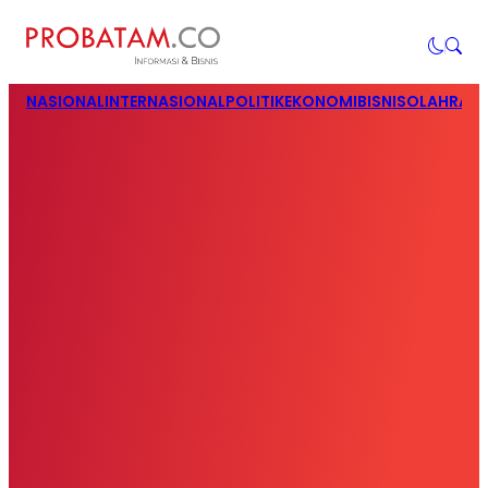
NASIONAL
INTERNASIONAL
POLITIK
EKONOMI
BISNIS
OLAHRAG