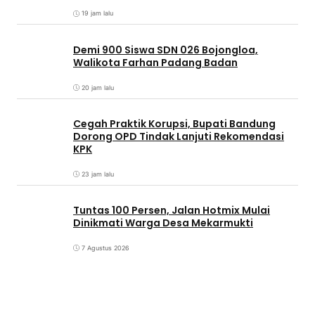
19 jam lalu
Demi 900 Siswa SDN 026 Bojongloa,
Walikota Farhan Padang Badan
20 jam lalu
Cegah Praktik Korupsi, Bupati Bandung
Dorong OPD Tindak Lanjuti Rekomendasi
KPK
23 jam lalu
Tuntas 100 Persen, Jalan Hotmix Mulai
Dinikmati Warga Desa Mekarmukti
7 Agustus 2026