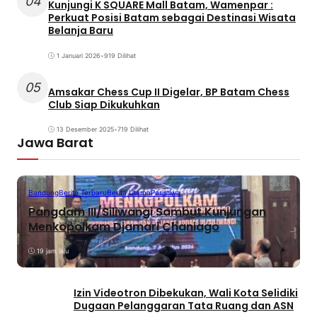
04
Kunjungi K SQUARE Mall Batam, Wamenpar :
Perkuat Posisi Batam sebagai Destinasi Wisata
Belanja Baru
1 Januari 2026
•
919 Dilihat
05
Amsakar Chess Cup II Digelar, BP Batam Chess
Club Siap Dikukuhkan
13 Desember 2025
•
719 Dilihat
Jawa Barat
Bandung
Berita Terbaru
Berita Utama
Peristiwa
Pangdam III/Siliwangi Sambut Kunjungan
Menkopolkam Djamari Chaniago
19 jam lalu
Izin Videotron Dibekukan, Wali Kota Selidiki
Dugaan Pelanggaran Tata Ruang dan ASN