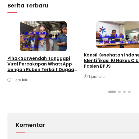
Berita Terbaru
Berita Terbaru
Berita Terbaru
Berita Utama
Hiburan
Berita Utama
Peristiwa
Peristiwa
Konsil Kesehatan Indon
Pihak Sarwendah Tanggapi
Identifikasi 10 Nakes Cib
Viral Percakapan WhatsApp
Pasien BPJS
dengan Ruben Terkait Dugaan
Obat HIV
1 jam lalu
1 jam lalu
Komentar