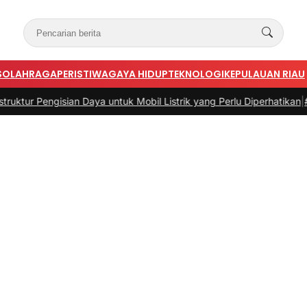
S
OLAHRAGA
PERISTIWA
GAYA HIDUP
TEKNOLOGI
KEPULAUAN RIAU
ian Daya untuk Mobil Listrik yang Perlu Diperhatikan
|
#3 -
Panduan Be