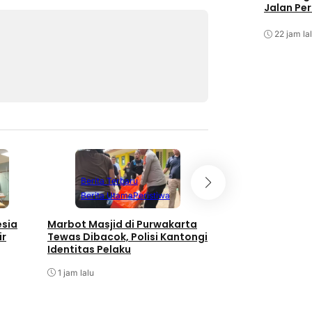
Jalan Pe
22 jam la
Berita Terbaru
Berita Terbaru
Berita Utama
Peristiwa
Berita Utama
P
esia
Marbot Masjid di Purwakarta
Polda Jabar Teta
ir
Tewas Dibacok, Polisi Kantongi
Tersangka Hoaks 
Identitas Pelaku
Penghasutan ter
Presiden di Meds
1 jam lalu
1 jam lalu