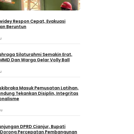
iwidey Respon Cepat, Evakuasi
an Beruntun
u
ahraga Silaturahmi Semakin Erat,
MMD Dan Warga Gelar Volly Ball
u
skibraka Masuk Pemusatan Latihan,
ndung Tekankan Disiplin, Integritas
onalisme
lu
unjungan DPRD Cianjur, Bupati
 Dorong Percepatan Pembangunan