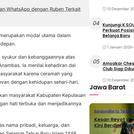
pan WhatsApp dengan Ruben Terkait
13 Desember 2
04
Kunjungi K SQ
Perkuat Posis
ni merupakan modal utama dalam
Belanja Baru
 depan.
1 Januari 2026
•
 syukur dan kebanggaannya atas
05
Amsakar Chess
Anambas. Ia menilai kehadiran dai
Club Siap Dik
 masyarakat karena ceramah yang
13 Desember 2
evan dengan kehidupan sehari-hari.
Jawa Barat
tikan masyarakat Kabupaten Kepulauan
ngan hati terbuka dan menjadikannya
Bandung
Berita Terbaru
Kesan Reyot da
s nama pribadi, keluarga, dan
Kini Berdinding
n Selamat Tahun Baru Islam 1448