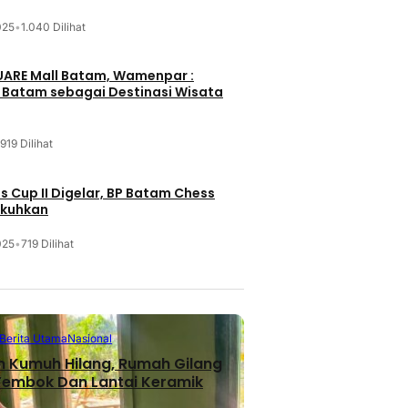
025
•
1.040 Dilihat
UARE Mall Batam, Wamenpar :
i Batam sebagai Destinasi Wisata
919 Dilihat
 Cup II Digelar, BP Batam Chess
ukuhkan
025
•
719 Dilihat
Berita Utama
Nasional
n Kumuh Hilang, Rumah Gilang
 Tembok Dan Lantai Keramik