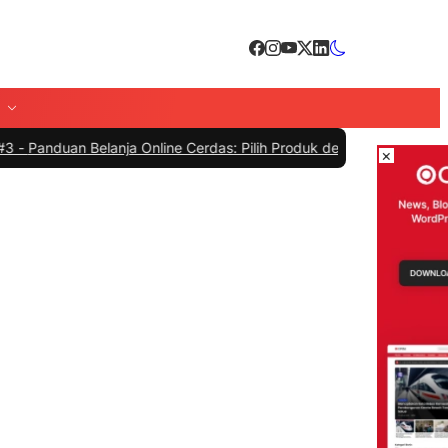
lanja Online Cerdas: Pilih Produk dengan Bijak dan Hindari Penipua
×