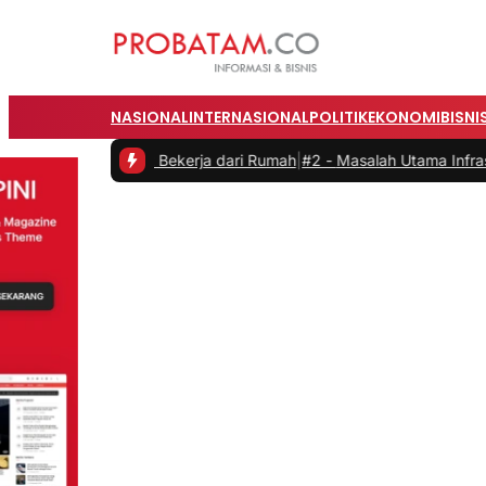
NASIONAL
INTERNASIONAL
POLITIK
EKONOMI
BISNI
s saat Bekerja dari Rumah
|
#2 -
Masalah Utama Infrastruktur Pengis