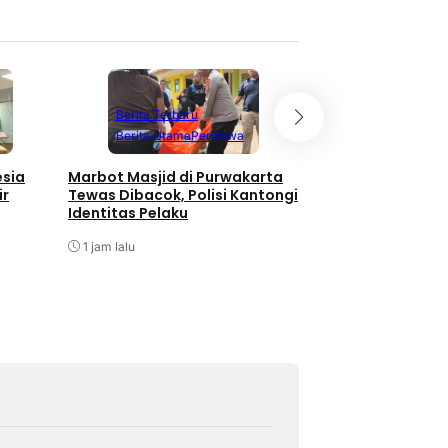
Berita Terbaru
Berita Terbaru
Berita Utama
Peristiwa
Berita Utama
P
esia
Marbot Masjid di Purwakarta
Polda Jabar Teta
ir
Tewas Dibacok, Polisi Kantongi
Tersangka Hoaks 
Identitas Pelaku
Penghasutan ter
Presiden di Meds
1 jam lalu
1 jam lalu