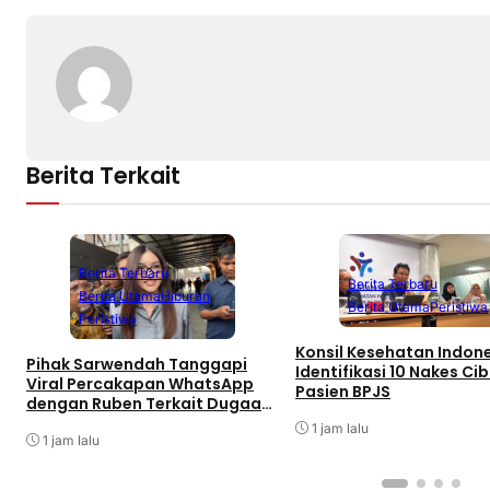
Berita Terkait
Berita Terbaru
Berita Terbaru
Berita Utama
Hiburan
Berita Utama
Peristiwa
Peristiwa
Konsil Kesehatan Indon
Pihak Sarwendah Tanggapi
Identifikasi 10 Nakes Cib
Viral Percakapan WhatsApp
Pasien BPJS
dengan Ruben Terkait Dugaan
Obat HIV
1 jam lalu
1 jam lalu