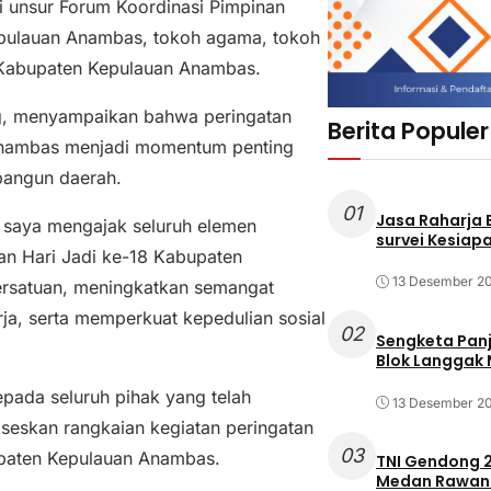
ri unsur Forum Koordinasi Pimpinan
epulauan Anambas, tokoh agama, tokoh
i Kabupaten Kepulauan Anambas.
g, menyampaikan bahwa peringatan
Berita Populer
 Anambas menjadi momentum penting
angun daerah.
01
Jasa Raharja
 saya mengajak seluruh elemen
survei Kesiapa
an Hari Jadi ke-18 Kabupaten
13 Desember 2
satuan, meningkatkan semangat
ja, serta memperkuat kepedulian sosial
02
Sengketa Pan
Blok Langgak
epada seluruh pihak yang telah
13 Desember 2
seskan rangkaian kegiatan peringatan
03
bupaten Kepulauan Anambas.
TNI Gendong 2
Medan Rawan 