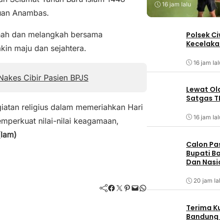
16 jam lalu
auan Anambas.
enah dan melangkah bersama
Polsek C
Kecelaka
n maju dan sejahtera.
16 jam lal
 Nakes Cibir Pasien BPJS
Lewat Ol
Satgas T
giatan religius dalam memeriahkan Hari
16 jam lal
perkuat nilai-nilai keagamaan,
(lam)
Calon Pa
Bupati Ba
Dan Nasi
20 jam la
Facebook
Twitter
Pinterest
Mail
WhatsApp
Terima K
Bandung