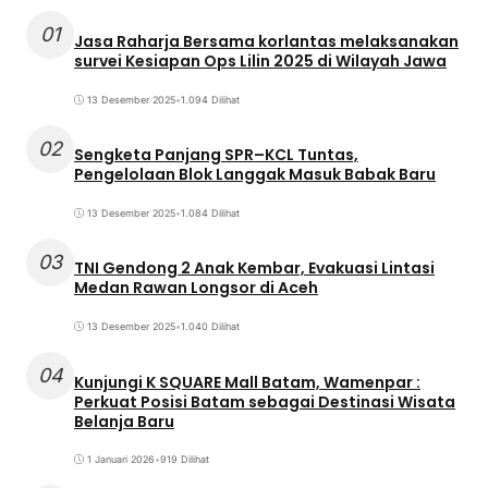
01
Jasa Raharja Bersama korlantas melaksanakan
survei Kesiapan Ops Lilin 2025 di Wilayah Jawa
13 Desember 2025
•
1.094 Dilihat
02
Sengketa Panjang SPR–KCL Tuntas,
Pengelolaan Blok Langgak Masuk Babak Baru
13 Desember 2025
•
1.084 Dilihat
03
TNI Gendong 2 Anak Kembar, Evakuasi Lintasi
Medan Rawan Longsor di Aceh
13 Desember 2025
•
1.040 Dilihat
04
Kunjungi K SQUARE Mall Batam, Wamenpar :
Perkuat Posisi Batam sebagai Destinasi Wisata
Belanja Baru
1 Januari 2026
•
919 Dilihat