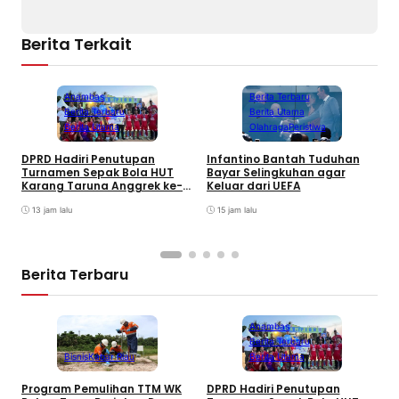
Berita Terkait
Anambas
Berita Terbaru
Berita Terbaru
Berita Utama
Berita Utama
Olahraga
Peristiwa
DPRD Hadiri Penutupan
Infantino Bantah Tuduhan
Turnamen Sepak Bola HUT
Bayar Selingkuhan agar
K
Karang Taruna Anggrek ke-
Keluar dari UEFA
T
24 di Air Asuk
V
13 jam lalu
15 jam lalu
Berita Terbaru
Anambas
Berita Terbaru
Bisnis
Kabar Riau
Berita Utama
Program Pemulihan TTM WK
DPRD Hadiri Penutupan
I