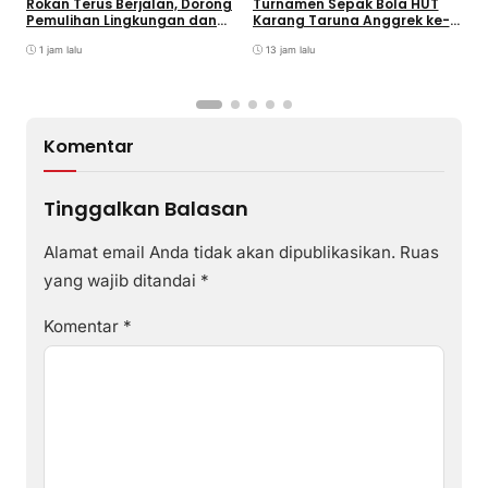
Rokan Terus Berjalan, Dorong
Turnamen Sepak Bola HUT
B
Pemulihan Lingkungan dan
Karang Taruna Anggrek ke-
K
Manfaat Ekonomi Daerah
24 di Air Asuk
1 jam lalu
13 jam lalu
Komentar
Tinggalkan Balasan
Alamat email Anda tidak akan dipublikasikan.
Ruas
yang wajib ditandai
*
Komentar
*