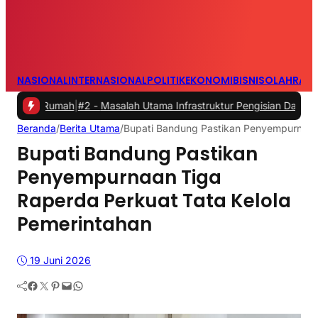
NASIONAL
INTERNASIONAL
POLITIK
EKONOMI
BISNIS
OLAHRAG
mah
|
#2 -
Masalah Utama Infrastruktur Pengisian Daya untuk Mobil Lis
Beranda
/
Berita Utama
/
Bupati Bandung Pastikan Penyempurnaan 
Bupati Bandung Pastikan
Penyempurnaan Tiga
Raperda Perkuat Tata Kelola
Pemerintahan
19 Juni 2026
Facebook
Twitter
Pinterest
Mail
WhatsApp