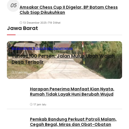
05
Amsakar Chess Cup II Digelar, BP Batam Chess
Club Siap Dikukuhkan
13 Desember 2025
•
719 Dilihat
Jawa Barat
Bandung
Berita Terbaru
Berita Utama
Inspirasi
Tuntas 100 Persen, Jalan Mulus Ubah Wajah
Desa Terisolir
17 jam lalu
Harapan Penerima Manfaat Kian Nyata,
Rumah Tidak Layak Huni Berubah Wujud
17 jam lalu
Pemkab Bandung Perkuat Patroli Malam,
Cegah Begal, Miras dan Obat-Obatan